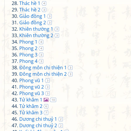
Thác hề 1
4
Thác hề 2
3
Giảo đồng 1
3
Giảo đồng 2
3
Khiên thường 1
3
Khiên thường 2
3
Phong 1
4
Phong 2
4
Phong 3
3
Phong 4
3
Đông môn chi thiện 1
3
Đông môn chi thiện 2
3
Phong vũ 1
3
Phong vũ 2
3
Phong vũ 3
3
Tử khâm 1
10
Tử khâm 2
6
Tử khâm 3
7
Dương chi thuỷ 1
2
Dương chi thuỷ 2
2