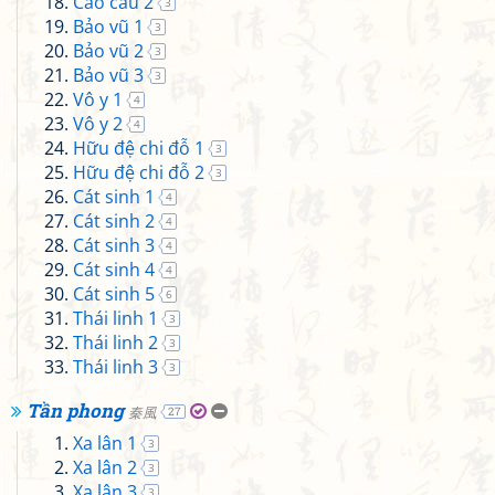
Cao cầu 2
3
Bảo vũ 1
3
Bảo vũ 2
3
Bảo vũ 3
3
Vô y 1
4
Vô y 2
4
Hữu đệ chi đỗ 1
3
Hữu đệ chi đỗ 2
3
Cát sinh 1
4
Cát sinh 2
4
Cát sinh 3
4
Cát sinh 4
4
Cát sinh 5
6
Thái linh 1
3
Thái linh 2
3
Thái linh 3
3
Tần phong
秦風
27
Xa lân 1
3
Xa lân 2
3
Xa lân 3
3