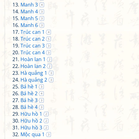
Manh 3
4
Manh 4
3
Manh 5
3
Manh 6
3
Trúc can 1
4
Trúc can 2
5
Trúc can 3
3
Trúc can 4
3
Hoàn lan 1
2
Hoàn lan 2
2
Hà quảng 1
3
Hà quảng 2
3
Bá hề 1
3
Bá hề 2
4
Bá hề 3
3
Bá hề 4
3
Hữu hồ 1
2
Hữu hồ 2
2
Hữu hồ 3
2
Mộc qua 1
3