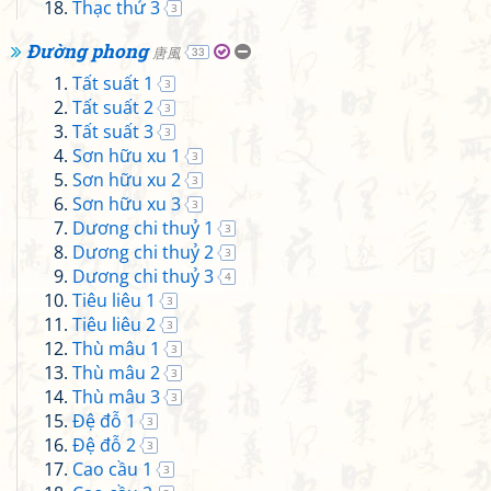
Thạc thử 3
3
Đường phong
唐風
33
Tất suất 1
3
Tất suất 2
3
Tất suất 3
3
Sơn hữu xu 1
3
Sơn hữu xu 2
3
Sơn hữu xu 3
3
Dương chi thuỷ 1
3
Dương chi thuỷ 2
3
Dương chi thuỷ 3
4
Tiêu liêu 1
3
Tiêu liêu 2
3
Thù mâu 1
3
Thù mâu 2
3
Thù mâu 3
3
Đệ đỗ 1
3
Đệ đỗ 2
3
Cao cầu 1
3