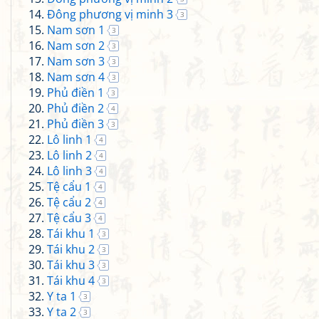
Đông phương vị minh 3
3
Nam sơn 1
3
Nam sơn 2
3
Nam sơn 3
3
Nam sơn 4
3
Phủ điền 1
3
Phủ điền 2
4
Phủ điền 3
3
Lô linh 1
4
Lô linh 2
4
Lô linh 3
4
Tệ cẩu 1
4
Tệ cẩu 2
4
Tệ cẩu 3
4
Tái khu 1
3
Tái khu 2
3
Tái khu 3
3
Tái khu 4
3
Y ta 1
3
Y ta 2
3