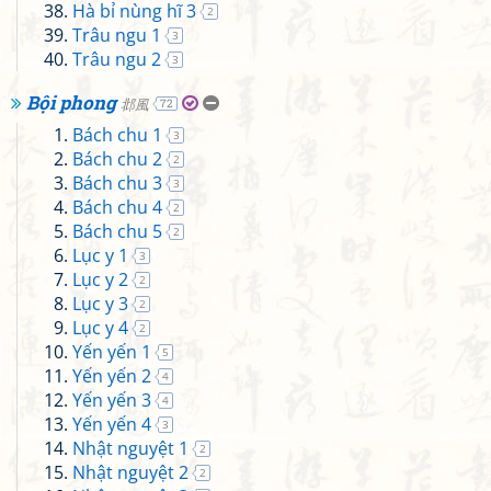
Hà bỉ nùng hĩ 3
2
Trâu ngu 1
3
Trâu ngu 2
3
Bội phong
邶風
72
Bách chu 1
3
Bách chu 2
2
Bách chu 3
3
Bách chu 4
2
Bách chu 5
2
Lục y 1
3
Lục y 2
2
Lục y 3
2
Lục y 4
2
Yến yến 1
5
Yến yến 2
4
Yến yến 3
4
Yến yến 4
3
Nhật nguyệt 1
2
Nhật nguyệt 2
2