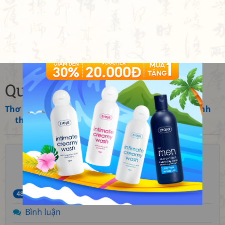
Quốc phong
國風
Thơ
»
Trung Quốc
»
Chu
»
Khổng Tử
»
Thi kinh (Kinh
thi)
☆
☆
☆
☆
☆
3
4.00
bài thơ
482
Bình luận