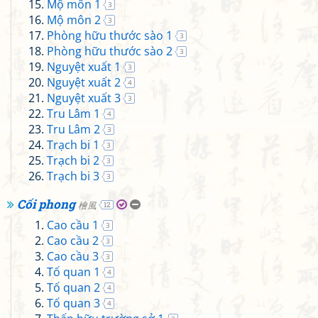
Mộ môn 1
3
Mộ môn 2
3
Phòng hữu thước sào 1
3
Phòng hữu thước sào 2
3
Nguyệt xuất 1
3
Nguyệt xuất 2
4
Nguyệt xuất 3
3
Tru Lâm 1
4
Tru Lâm 2
3
Trạch bi 1
3
Trạch bi 2
3
Trạch bi 3
3
Cối phong
檜風
12
Cao cầu 1
3
Cao cầu 2
3
Cao cầu 3
3
Tố quan 1
4
Tố quan 2
4
Tố quan 3
4