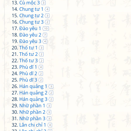
Cù mộc 3
3
Chung tư 1
4
Chung tư 2
3
Chung tư 3
2
Đào yêu 1
10
Đào yêu 2
7
Đào yêu 3
4
Thố tư 1
3
Thố tư 2
2
Thố tư 3
2
Phù dĩ 1
4
Phù dĩ 2
2
Phù dĩ 3
2
Hán quảng 1
3
Hán quảng 2
2
Hán quảng 3
2
Nhữ phần 1
3
Nhữ phần 2
3
Nhữ phần 3
3
Lân chi chỉ 1
4