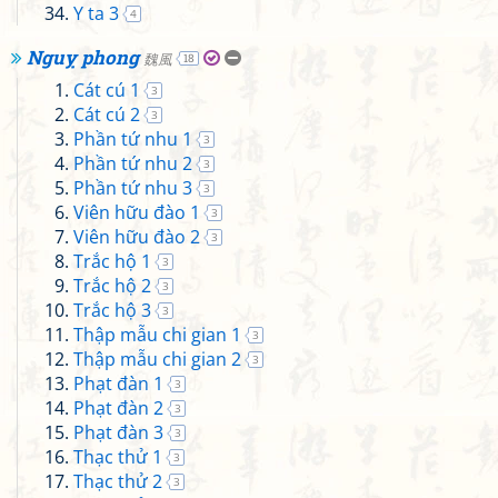
Y ta 3
4
Nguỵ phong
魏風
18
Cát cú 1
3
Cát cú 2
3
Phần tứ nhu 1
3
Phần tứ nhu 2
3
Phần tứ nhu 3
3
Viên hữu đào 1
3
Viên hữu đào 2
3
Trắc hộ 1
3
Trắc hộ 2
3
Trắc hộ 3
3
Thập mẫu chi gian 1
3
Thập mẫu chi gian 2
3
Phạt đàn 1
3
Phạt đàn 2
3
Phạt đàn 3
3
Thạc thử 1
3
Thạc thử 2
3