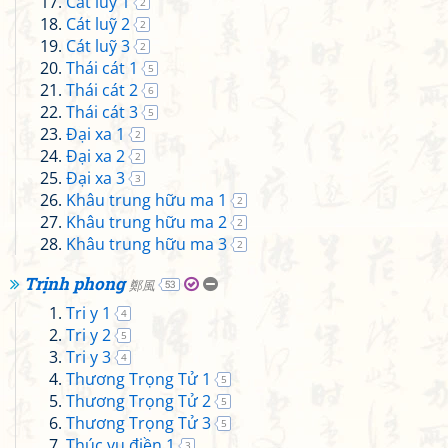
Cát luỹ 1
2
Cát luỹ 2
2
Cát luỹ 3
2
Thái cát 1
5
Thái cát 2
6
Thái cát 3
5
Đại xa 1
2
Đại xa 2
2
Đại xa 3
3
Khâu trung hữu ma 1
2
Khâu trung hữu ma 2
2
Khâu trung hữu ma 3
2
Trịnh phong
鄭風
53
Tri y 1
4
Tri y 2
5
Tri y 3
4
Thương Trọng Tử 1
5
Thương Trọng Tử 2
5
Thương Trọng Tử 3
5
Thúc vu điền 1
3