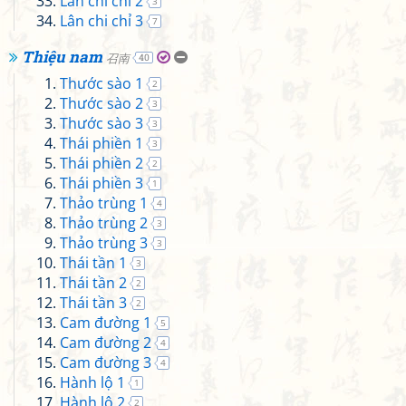
Lân chi chỉ 2
3
Lân chi chỉ 3
7
Thiệu nam
召南
40
Thước sào 1
2
Thước sào 2
3
Thước sào 3
3
Thái phiền 1
3
Thái phiền 2
2
Thái phiền 3
1
Thảo trùng 1
4
Thảo trùng 2
3
Thảo trùng 3
3
Thái tần 1
3
Thái tần 2
2
Thái tần 3
2
Cam đường 1
5
Cam đường 2
4
Cam đường 3
4
Hành lộ 1
1
Hành lộ 2
2