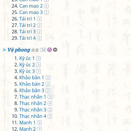
Can mao 2
2
Can mao 3
2
Tái trì 1
2
Tái trì 2
2
Tái trì 3
2
Tái trì 4
2
Vệ phong
衛風
34
Kỳ úc 1
3
Kỳ úc 2
3
Kỳ úc 3
3
Khảo bàn 1
2
Khảo bàn 2
2
Khảo bàn 3
2
Thạc nhân 1
3
Thạc nhân 2
4
Thạc nhân 3
3
Thạc nhân 4
3
Manh 1
3
Manh 2
3