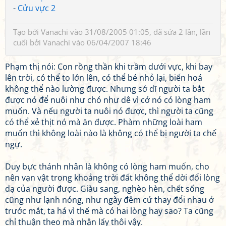
-
Cửu vực 2
Tạo bởi
Vanachi
vào 31/08/2005 01:05, đã sửa 2 lần, lần
cuối bởi
Vanachi
vào 06/04/2007 18:46
Phạm thị nói: Con rồng thần khi trầm dưới vực, khi bay
lên trời, có thể to lớn lên, có thể bé nhỏ lại, biến hoá
không thể nào lường được. Nhưng sở dĩ người ta bắt
được nó để nuôi như chó như dê vì cớ nó có lòng ham
muốn. Và nếu người ta nuôi nó được, thì người ta cũng
có thể xẻ thịt nó mà ăn được. Phàm những loài ham
muốn thì không loài nào là không có thể bị người ta chế
ngự.
Duy bực thánh nhân là không có lòng ham muốn, cho
nên vạn vật trong khoảng trời đất không thể dời đổi lòng
dạ của người được. Giàu sang, nghèo hèn, chết sống
cũng như lạnh nóng, như ngày đêm cứ thay đổi nhau ở
trước mắt, ta há vì thế mà có hai lòng hay sao? Ta cũng
chỉ thuận theo mà nhận lấy thôi vậy.