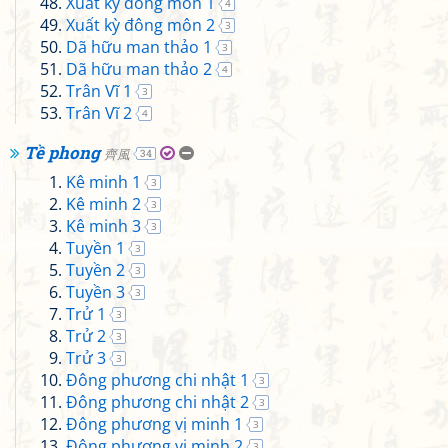
Xuất kỳ đông môn 1
4
Xuất kỳ đông môn 2
3
Dã hữu man thảo 1
3
Dã hữu man thảo 2
4
Trân Vĩ 1
3
Trân Vĩ 2
4
Tề phong
齊風
34
Kê minh 1
3
Kê minh 2
3
Kê minh 3
3
Tuyền 1
3
Tuyền 2
3
Tuyền 3
3
Trử 1
3
Trử 2
3
Trử 3
3
Đông phương chi nhật 1
3
Đông phương chi nhật 2
3
Đông phương vị minh 1
3
Đông phương vị minh 2
3