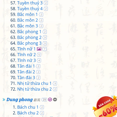
Tuyền thuỷ 3
2
Tuyền thuỷ 4
2
Bắc môn 1
2
Bắc môn 2
2
Bắc môn 3
2
Bắc phong 1
2
Bắc phong 2
3
Bắc phong 3
3
Tĩnh nữ 1
7
Tĩnh nữ 2
5
Tĩnh nữ 3
4
Tân đài 1
2
Tân đài 2
2
Tân đài 3
2
Nhị tử thừa chu 1
3
Nhị tử thừa chu 2
2
Dung phong
鄘風
29
Bách chu 1
2
Bách chu 2
2