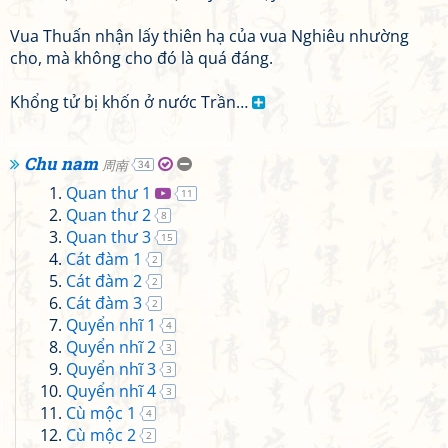
Vua Thuấn nhận lấy thiên hạ của vua Nghiêu nhường
cho, mà không cho đó là quá đáng.
Khổng tử bị khốn ở nước Trần…
Chu nam
周南
34
Quan thư 1
11
Quan thư 2
8
Quan thư 3
15
Cát đàm 1
2
Cát đàm 2
2
Cát đàm 3
2
Quyển nhĩ 1
4
Quyển nhĩ 2
3
Quyển nhĩ 3
3
Quyển nhĩ 4
3
Cù mộc 1
4
Cù mộc 2
2