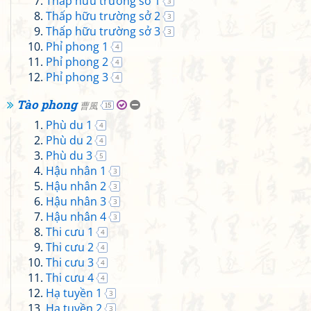
Thấp hữu trường sở 1
3
Thấp hữu trường sở 2
3
Thấp hữu trường sở 3
3
Phỉ phong 1
4
Phỉ phong 2
4
Phỉ phong 3
4
Tào phong
曹風
15
Phù du 1
4
Phù du 2
4
Phù du 3
5
Hậu nhân 1
3
Hậu nhân 2
3
Hậu nhân 3
3
Hậu nhân 4
3
Thi cưu 1
4
Thi cưu 2
4
Thi cưu 3
4
Thi cưu 4
4
Hạ tuyền 1
3
Hạ tuyền 2
3