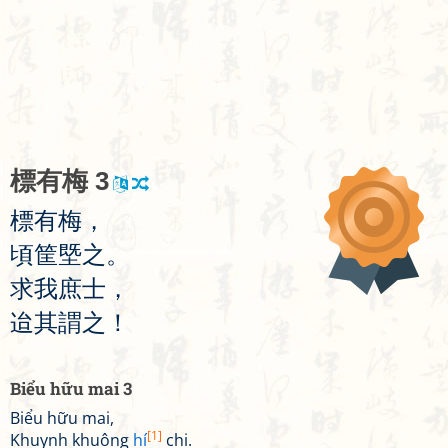
標
有
梅
3
標
有
梅
，
頃
筐
塈
之
。
求
我
庶
士
，
迨
其
謂
之
！
Biểu hữu mai 3
Biểu hữu mai,
[1]
Khuynh khuông
hí
chi.