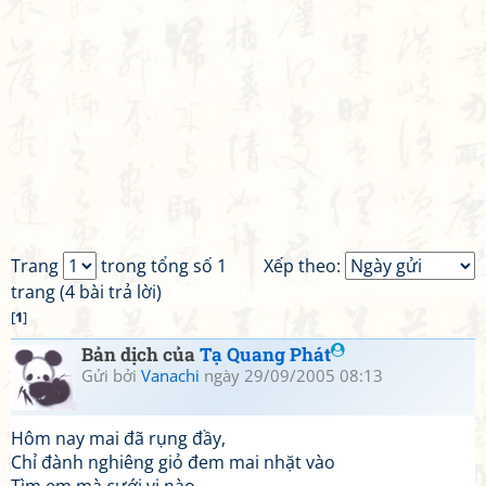
Trang
trong tổng số 1
Xếp theo:
trang (4 bài trả lời)
[
1
]
Bản dịch của
Tạ Quang Phát
Gửi bởi
Vanachi
ngày 29/09/2005 08:13
Hôm nay mai đã rụng đầy,
Chỉ đành nghiêng giỏ đem mai nhặt vào