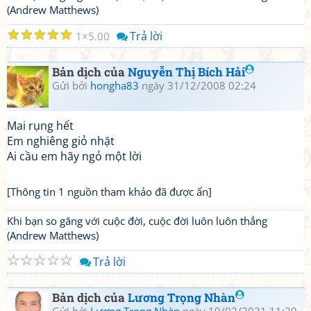
(Andrew Matthews)
☆
☆
☆
☆
☆
Trả lời
1
5.00
Bản dịch của
Nguyễn Thị Bích Hải
Gửi bởi
hongha83
ngày 31/12/2008 02:24
Mai rụng hết
Em nghiêng giỏ nhặt
Ai cầu em hãy ngỏ một lời
[Thông tin 1 nguồn tham khảo đã được ẩn]
Khi bạn so găng với cuộc đời, cuộc đời luôn luôn thắng
(Andrew Matthews)
☆
☆
☆
☆
☆
Trả lời
Bản dịch của
Lương Trọng Nhàn