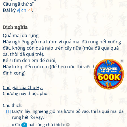
Cầu ngã thứ sĩ.
[2]
Đãi kỳ
vị chi
.
Dịch nghĩa
Quả mai đã rụng,
Hãy nghiêng giỏ mà lượm vì quả mai đã rụng hết xuống
đất, không còn quả nào trên cây nữa (mùa đã qua quá
xa, thời đã quá trễ).
Kẻ sĩ tìm đến em để cưới,
Hãy lo kịp đến nói em (để hẹn ước thì việc hôn nhân đã
định xong).
Chú giải của Chu Hy:
Chương này thuộc phú.
Chú thích:
[1]
Lượm lấy, nghiêng giỏ mà lượm bỏ vào, thì là quả mai đã
rụng hết rồi vậy.
» Có
bài cùng chú thích:
2