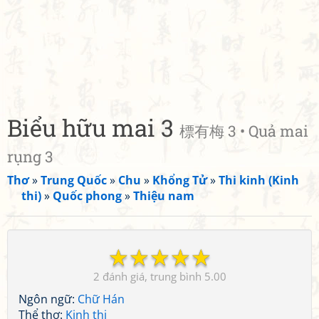
Biểu hữu mai 3
標有梅 3 • Quả mai
rụng 3
Thơ
»
Trung Quốc
»
Chu
»
Khổng Tử
»
Thi kinh (Kinh
thi)
»
Quốc phong
»
Thiệu nam
☆
☆
☆
☆
☆
2
5.00
Ngôn ngữ:
Chữ Hán
Thể thơ:
Kinh thi