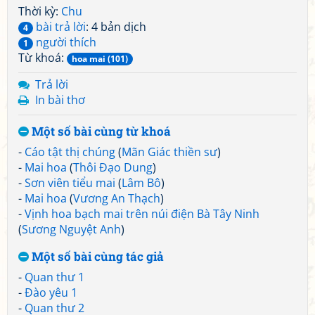
Thời kỳ:
Chu
bài trả lời
: 4 bản dịch
4
người thích
1
Từ khoá:
hoa mai (101)
Trả lời
In bài thơ
Một số bài cùng từ khoá
-
Cáo tật thị chúng
(
Mãn Giác thiền sư
)
-
Mai hoa
(
Thôi Đạo Dung
)
-
Sơn viên tiểu mai
(
Lâm Bô
)
-
Mai hoa
(
Vương An Thạch
)
-
Vịnh hoa bạch mai trên núi điện Bà Tây Ninh
(
Sương Nguyệt Anh
)
Một số bài cùng tác giả
-
Quan thư 1
-
Đào yêu 1
-
Quan thư 2