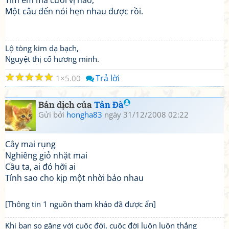
Tìm em mà cưới vị nào,
Một câu đến nói hẹn nhau được rồi.
Lộ tòng kim dạ bạch,
Nguyệt thị cố hương minh.
☆
☆
☆
☆
☆
Trả lời
1
5.00
Bản dịch của
Tản Đà
Gửi bởi
hongha83
ngày 31/12/2008 02:22
Cây mai rụng
Nghiêng giỏ nhặt mai
Cầu ta, ai đó hỡi ai
Tính sao cho kịp một nhời bảo nhau
[Thông tin 1 nguồn tham khảo đã được ẩn]
Khi bạn so găng với cuộc đời, cuộc đời luôn luôn thắng