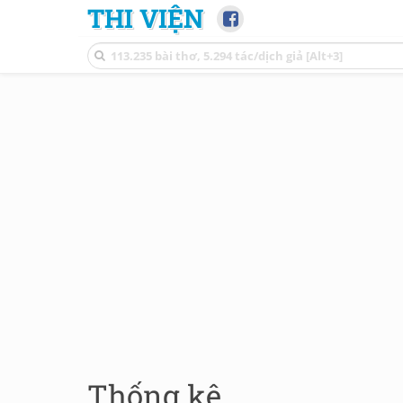
THI VIỆN
Thống kê