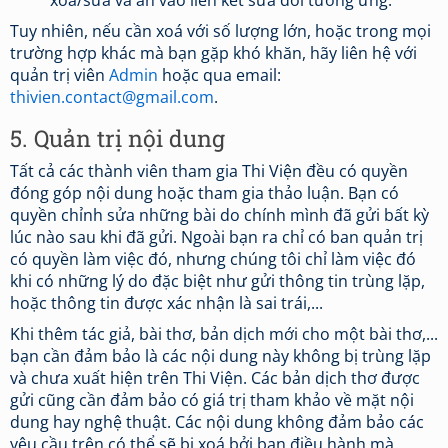
xoá/sửa và ấn vào liên kết sửa đổi tương ứng.
Tuy nhiên, nếu cần xoá với số lượng lớn, hoặc trong mọi
trường hợp khác mà bạn gặp khó khăn, hãy liên hệ với
quản trị viên
Admin
hoặc qua email:
thivien.contact@gmail.com
.
5. Quản trị nội dung
Tất cả các thành viên tham gia Thi Viện đều có quyền
đóng góp nội dung hoặc tham gia thảo luận. Bạn có
quyền chỉnh sửa những bài do chính mình đã gửi bất kỳ
lúc nào sau khi đã gửi. Ngoài bạn ra chỉ có ban quản trị
có quyền làm việc đó, nhưng chúng tôi chỉ làm việc đó
khi có những lý do đặc biệt như gửi thông tin trùng lặp,
hoặc thông tin được xác nhận là sai trái,...
Khi thêm tác giả, bài thơ, bản dịch mới cho một bài thơ,...
bạn cần đảm bảo là các nội dung này không bị trùng lặp
và chưa xuất hiện trên Thi Viện. Các bản dịch thơ được
gửi cũng cần đảm bảo có giá trị tham khảo về mặt nội
dung hay nghệ thuật. Các nội dung không đảm bảo các
yêu cầu trên có thể sẽ bị xoá bởi ban điều hành mà