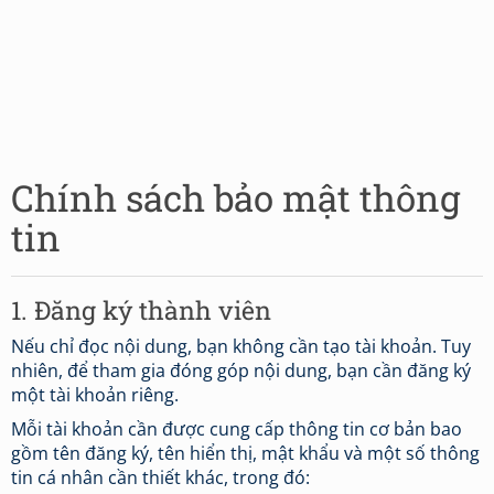
Chính sách bảo mật thông
tin
1. Đăng ký thành viên
Nếu chỉ đọc nội dung, bạn không cần tạo tài khoản. Tuy
nhiên, để tham gia đóng góp nội dung, bạn cần đăng ký
một tài khoản riêng.
Mỗi tài khoản cần được cung cấp thông tin cơ bản bao
gồm tên đăng ký, tên hiển thị, mật khẩu và một số thông
tin cá nhân cần thiết khác, trong đó: