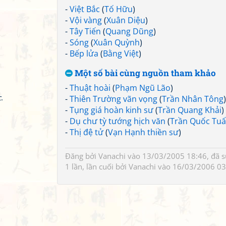
-
Việt Bắc
(
Tố Hữu
)
-
Vội vàng
(
Xuân Diệu
)
-
Tây Tiến
(
Quang Dũng
)
-
Sóng
(
Xuân Quỳnh
)
-
Bếp lửa
(
Bằng Việt
)
Một số bài cùng nguồn tham khảo
-
Thuật hoài
(
Phạm Ngũ Lão
)
c
.
-
Thiên Trường vãn vọng
(
Trần Nhân Tông
)
-
Tụng giá hoàn kinh sư
(
Trần Quang Khải
)
-
Dụ chư tỳ tướng hịch văn
(
Trần Quốc Tu
-
Thị đệ tử
(
Vạn Hạnh thiền sư
)
Đăng bởi
Vanachi
vào 13/03/2005 18:46, đã 
1 lần, lần cuối bởi
Vanachi
vào 16/03/2006 03