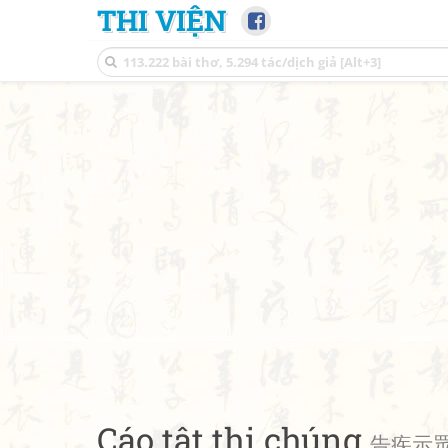
THI VIỆN
Cáo tật thị chúng
告疾示眾 •