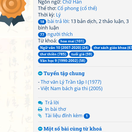
Ngôn ngữ:
Chữ Hán
Thể thơ:
Cổ phong (cổ thể)
Thời kỳ:
Lý
bài trả lời
: 13 bản dịch, 2 thảo luận, 3
18
bình luận
người thích
77
Từ khoá:
hoa mai (101)
Ngữ văn 10 [2007-2020] (24)
thơ sách giáo khoa (6
thơ thiền (785)
tuổi già (59)
Văn học 9 [1990-2002] (58)
Tuyển tập chung
-
Thơ văn Lý Trần tập I (1977)
-
Việt Nam bách gia thi (2005)
Trả lời
In bài thơ
Tài liệu đính kèm
1
Một số bài cùng từ khoá