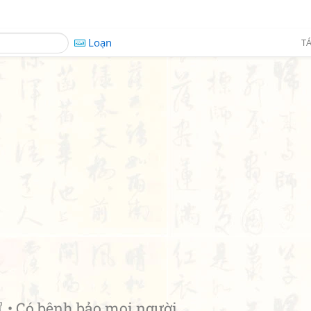
Loạn
TÁ
 Có bệnh bảo mọi người