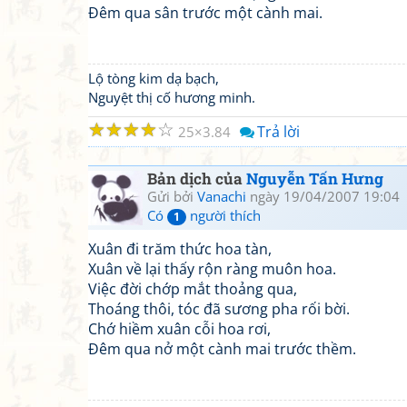
Đêm qua sân trước một cành mai.
Lộ tòng kim dạ bạch,
Nguyệt thị cố hương minh.
☆
☆
☆
☆
☆
Trả lời
25
3.84
Bản dịch của
Nguyễn Tấn Hưng
Gửi bởi
Vanachi
ngày 19/04/2007 19:04
Có
người thích
1
Xuân đi trăm thức hoa tàn,
Xuân về lại thấy rộn ràng muôn hoa.
Việc đời chớp mắt thoảng qua,
Thoáng thôi, tóc đã sương pha rối bời.
Chớ hiềm xuân cỗi hoa rơi,
Đêm qua nở một cành mai trước thềm.