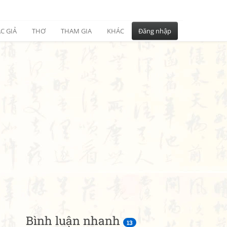
C GIẢ
THƠ
THAM GIA
KHÁC
Đăng nhập
Bình luận nhanh
13