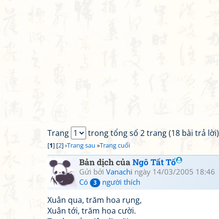
Trang
trong tổng số 2 trang (18 bài trả lời)
[
1
] [
2
] ›
Trang sau
»
Trang cuối
Bản dịch của
Ngô Tất Tố
Gửi bởi
Vanachi
ngày 14/03/2005 18:46
Có
người thích
3
Xuân qua, trăm hoa rụng,
Xuân tới, trăm hoa cười.