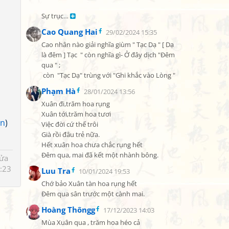
Sự trục… 
Cao Quang Hai
29/02/2024 15:35
Cao nhân nào giải nghĩa giùm " Tạc Dạ " [ Dạ 
là đêm ] Tạc  " còn nghĩa gì- Ở đây dịch "Đêm 
qua " ;

 còn  "Tạc Dạ" trùng với "Ghi khắc vào Lòng "
Phạm Hà
28/01/2024 13:56
Xuân đi,trăm hoa rụng

Xuân tới,trăm hoa tươi

ấn
)
Việc đời cứ thế trôi

Già rồi đâu trẻ nữa.

Hết xuân hoa chưa chắc rụng hết

Đêm qua, mai đã kết một nhành bông.
sửa
:23
Luu Tra
10/01/2024 19:53
Chớ bảo Xuân tàn hoa rụng hết

Đêm qua sân trước một cành mai.
Hoàng Thôngg
17/12/2023 14:03
Mùa Xuân qua , trăm hoa héo cả
