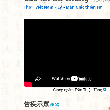
Thơ
»
Việt Nam
»
Lý
»
Mãn Giác thiền sư
Giọng ngâm Trần Thiện Tùng
告
疾
示
眾