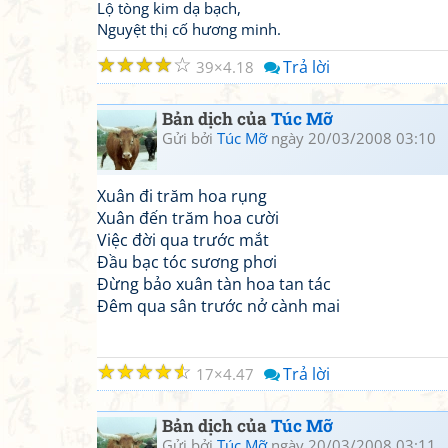
Lộ tòng kim dạ bạch,
Nguyệt thị cố hương minh.
☆
☆
☆
☆
☆
Trả lời
39
4.18
Bản dịch của
Túc Mỡ
Gửi bởi
Túc Mỡ
ngày 20/03/2008 03:10
Xuân đi trăm hoa rụng
Xuân đến trăm hoa cười
Việc đời qua trước mắt
Đầu bạc tóc sương phơi
Đừng bảo xuân tàn hoa tan tác
Đêm qua sân trước nở cành mai
☆
☆
☆
☆
☆
Trả lời
17
4.47
Bản dịch của
Túc Mỡ
Gửi bởi
Túc Mỡ
ngày 20/03/2008 03:11