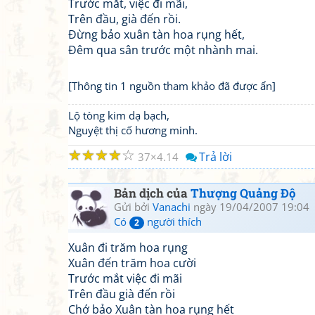
Trước mắt, việc đi mãi,
Trên đầu, già đến rồi.
Đừng bảo xuân tàn hoa rụng hết,
Đêm qua sân trước một nhành mai.
[Thông tin 1 nguồn tham khảo đã được ẩn]
Lộ tòng kim dạ bạch,
Nguyệt thị cố hương minh.
☆
☆
☆
☆
☆
Trả lời
37
4.14
Bản dịch của
Thượng Quảng Độ
Gửi bởi
Vanachi
ngày 19/04/2007 19:04
Có
người thích
2
Xuân đi trăm hoa rụng
Xuân đến trăm hoa cười
Trước mắt việc đi mãi
Trên đầu già đến rồi
Chớ bảo Xuân tàn hoa rụng hết