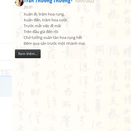
Trần Thương Thương
10/01/2022
20:31
Xuân đi, trăm hoa rụng,

Xuân đến, trăm hoa cười.

Trước mắt việc đi mãi

Trên đầu già đến rồi

Chớ tưởng xuân tàn hoa rụng hết

Đêm qua sân trước một nhành mai.
Xem thêm...