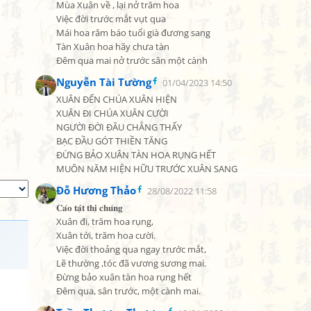
Mùa Xuân về , lại nở trăm hoa

Việc đời trước mắt vụt qua

Mái hoa râm báo tuổi già đương sang

Tàn Xuân hoa hãy chưa tàn

Đêm qua mai nở trước sân một cành
Nguyễn Tài Tường
01/04/2023 14:50
XUÂN ĐẾN CHÚA XUÂN HIỆN

XUÂN ĐI CHÚA XUÂN CƯỜI

NGƯỜI ĐỜI ĐÂU CHẲNG THẤY

BẠC ĐẦU GÓT THIỀN TĂNG

ĐỪNG BẢO XUÂN TÀN HOA RỤNG HẾT

MUÔN NĂM HIỆN HỮU TRƯỚC XUÂN SANG
Đỗ Hương Thảo
28/08/2022 11:58
𝐂𝐚́𝐨 𝐭𝐚̣̂𝐭 𝐭𝐡𝐢̣ 𝐜𝐡𝐮́𝐧𝐠

Xuân đi, trăm hoa rụng,

Xuân tới, trăm hoa cười.

Việc đời thoảng qua ngay trước mắt,

Lẽ thường ,tóc đã vương sương mai.

Đừng bảo xuân tàn hoa rụng hết

Đêm qua, sân trước, một cành mai.