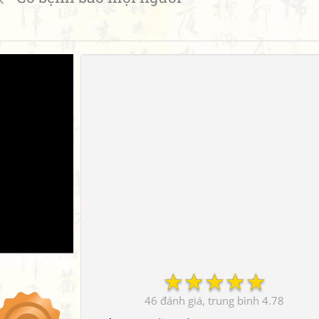
☆
☆
☆
☆
☆
46
4.78