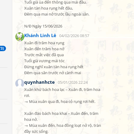
Tuổi già ùa đến thông qua mái đầu.

Xuân tàn hoa rụng hết đâu,

Đêm qua mai nở trước lầu ngoài sân.

N/Đ Ngày 15/06/2026
Khánh Linh Lê
04/02/2026 08:57
Xuân đi trăm hoa rụng

73)
Xuân đến trăm hoa nở

Trước mắt việc đã qua

Tuổi già vương mái tóc

Đừng nghĩ xuân tàn hoa rụng hết

Đêm qua sân trước nở cành mai
quynhanhcte
05/01/2026 22:24
Xuân khứ bách hoa lạc – Xuân đi, trăm hoa 
rơi.

→ Mùa xuân qua đi, hoa cỏ rụng rơi hết.

Xuân đáo bách hoa khai – Xuân đến, trăm 
hoa nở.

→ Mùa xuân đến, hoa đồng loạt nở rộ, tràn 
đầy sức sống.
