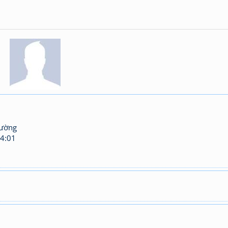
hường
4:01