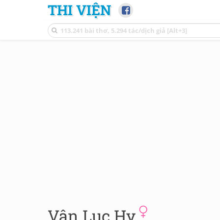
THI VIỆN
Vân Lục Hy