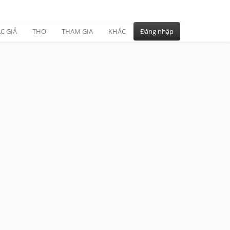
C GIẢ
THƠ
THAM GIA
KHÁC
Đăng nhập