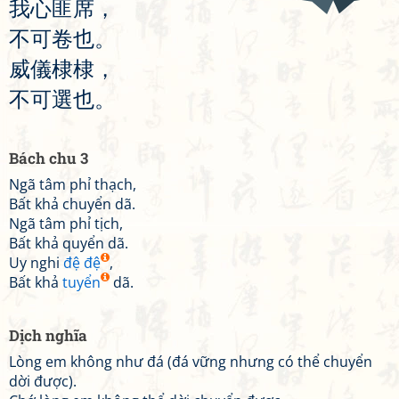
我
心
匪
席
，
不
可
卷
也
。
威
儀
棣
棣
，
不
可
選
也
。
Bách chu 3
Ngã tâm phỉ thạch,
Bất khả chuyển dã.
Ngã tâm phỉ tịch,
Bất khả quyển dã.
Uy nghi
đệ đệ
,
Bất khả
tuyển
dã.
Dịch nghĩa
Lòng em không như đá (đá vững nhưng có thể chuyển
dời được).