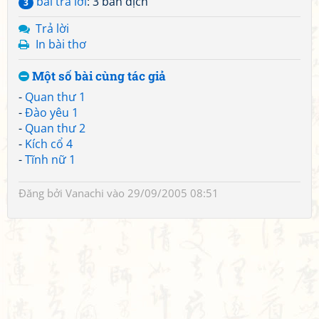
bài trả lời
: 3 bản dịch
3
Trả lời
In bài thơ
Một số bài cùng tác giả
-
Quan thư 1
-
Đào yêu 1
-
Quan thư 2
-
Kích cổ 4
-
Tĩnh nữ 1
Đăng bởi
Vanachi
vào 29/09/2005 08:51