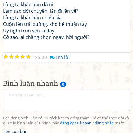
Lòng ta khác hẳn đá ni
Làm sao dời chuyển, lăn đi lăn về?
Lòng ta khác hẳn chiếu kia
Cuộn lên trải xuống, khó bề thuận tay
Uy nghi trọn vẹn là đây
Cớ sao lại chẳng chọn ngay, hỡi người?
☆
☆
☆
☆
☆
Trả lời
1
5.00
Bình luận nhanh
0
Bạn đang bình luận với tư cách khách viếng thăm. Để có thể theo dõi và
quản lý bình luận của mình, hãy
đăng ký tài khoản
/
đăng nhập
trước.
Tên của bạn: