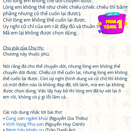
Chớ lòng em không thể dời chuyển được.
Lòng em không thể như chiếc chiếu (chiếc chiếu thì bằng
phẳng nhưng có thể cuốn lại được).
Chớ lòng em không thể cuốn lại được.
Uy nghi cử chỉ của em rất đầy đủ và thuần thục,
Mà em lại không được chọn dùng.
Chú giải của Chu Hy:
Chương này thuộc phú.
Nói rằng đá cho thể chuyển dời, nhưng lòng em không thể
chuyển dời được. Chiếu có thể cuốn lại, nhưng lòng em không
thể cuốn lại được. Còn uy nghi (hình dung và cử chỉ) thì không
có một điểm nào là không đẹp đẽ, tốt lành, mà em lại không
được chọn dùng. Việc lấy hay bỏ thì lòng em đã tự xét lại ở
em rồi, không có ý gì lỗi lầm cả.
Các nội dung nhắc tới bài thơ:
Cung oán ngâm khúc
(Nguyễn Gia Thiều)
Vịnh Vọng Phu sơn
(Nguyễn Huy Oánh)
Bệnh hậu khiển ưu
(Trần Danh Án)