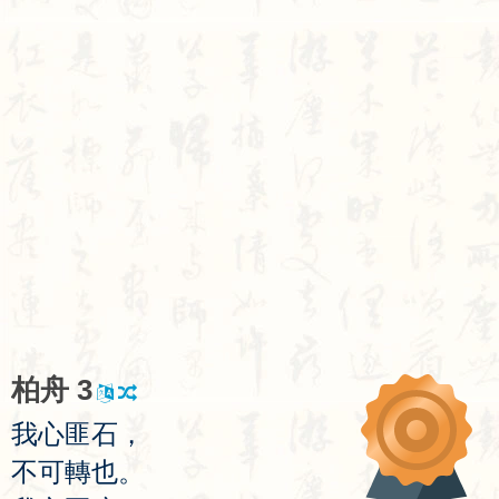
柏
舟
3
我
心
匪
石
，
不
可
轉
也
。