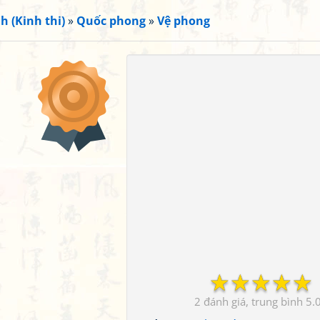
h (Kinh thi)
»
Quốc phong
»
Vệ phong
☆
☆
☆
☆
☆
2
5.