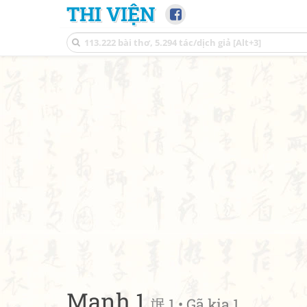
THI VIỆN
Manh 1
氓 1 • Gã kia 1