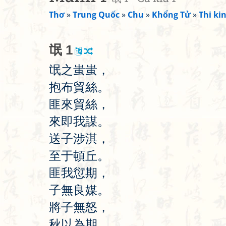
Thơ
»
Trung Quốc
»
Chu
»
Khổng Tử
»
Thi kin
氓
1
氓
之
蚩
蚩
，
抱
布
貿
絲
。
匪
來
貿
絲
，
來
即
我
謀
。
送
子
涉
淇
，
至
于
頓
丘
。
匪
我
愆
期
，
子
無
良
媒
。
將
子
無
怒
，
秋
以
為
期
。