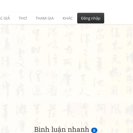
C GIẢ
THƠ
THAM GIA
KHÁC
Đăng nhập
Bình luận nhanh
0