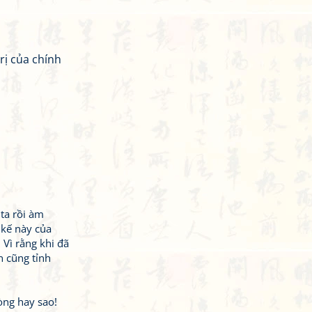
rị của chính
 ta rồi àm
 kế này của
 Vì rằng khi đã
n cũng tỉnh
hòng hay sao!