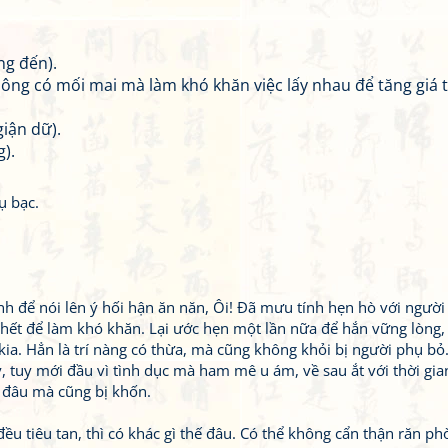
ng đến).
hông có mối mai mà làm khó khăn việc lấy nhau để tăng giá t
giận dữ).
).
ụ bạc.
nh để nói lên ý hối hận ăn năn, Ôi! Đã mưu tính hẹn hò với người
 hết để làm khó khăn. Lại ước hẹn một lần nữa để hắn vững lòng,
a. Hẳn là trí nàng có thừa, mà cũng không khỏi bị người phụ bỏ.
y, tuy mới đầu vì tình dục mà ham mê u ám, về sau ắt với thời gia
 đâu mà cũng bị khốn.
đều tiêu tan, thì có khác gì thế đâu. Có thể không cẩn thận răn p