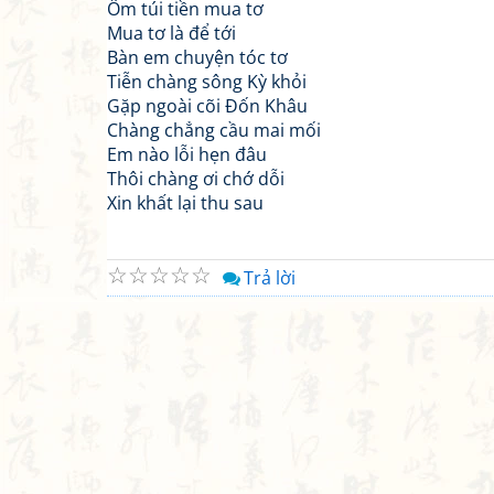
Ôm túi tiền mua tơ
Mua tơ là để tới
Bàn em chuyện tóc tơ
Tiễn chàng sông Kỳ khỏi
Gặp ngoài cõi Đốn Khâu
Chàng chẳng cầu mai mối
Em nào lỗi hẹn đâu
Thôi chàng ơi chớ dỗi
Xin khất lại thu sau
☆
☆
☆
☆
☆
Trả lời