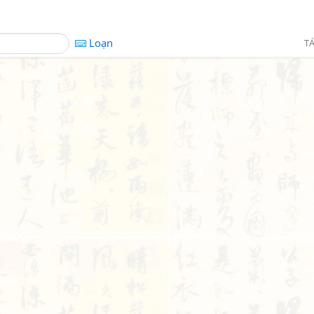
Loạn
TÁ