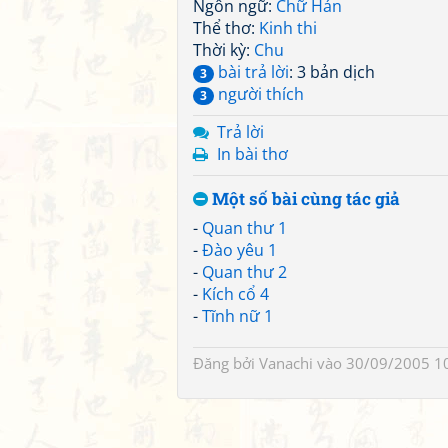
Ngôn ngữ:
Chữ Hán
Thể thơ:
Kinh thi
Thời kỳ:
Chu
bài trả lời
: 3 bản dịch
3
người thích
3
Trả lời
In bài thơ
Một số bài cùng tác giả
-
Quan thư 1
-
Đào yêu 1
-
Quan thư 2
-
Kích cổ 4
-
Tĩnh nữ 1
Đăng bởi
Vanachi
vào 30/09/2005 1