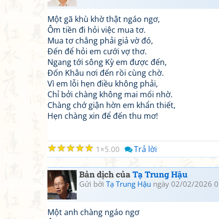
Một gã khù khờ thật ngáo ngơ,
Ôm tiền đi hỏi việc mua tơ.
Mua tơ chẳng phải giả vờ đó,
Đến để hỏi em cưới vợ thơ.
Ngang tới sông Kỳ em được đến,
Đốn Khâu nơi đến rồi cùng chờ.
Vì em lỗi hẹn điều không phải,
Chỉ bởi chàng không mai mối nhờ.
Chàng chớ giận hờn em khẩn thiết,
Hẹn chàng xin để đến thu mơ!
☆
☆
☆
☆
☆
Trả lời
1
5.00
Bản dịch của
Tạ Trung Hậu
Gửi bởi
Tạ Trung Hậu
ngày 02/02/2026 0
Một anh chàng ngáo ngơ