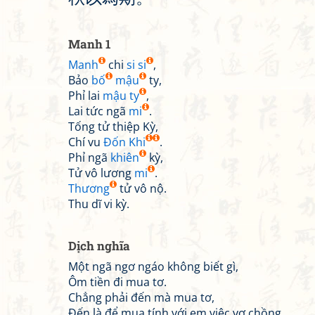
Manh 1
Manh
chi
si si
,
Bảo
bố
mậu
ty,
Phỉ lai
mậu ty
,
Lai tức ngã
mi
.
Tống tử thiệp Kỳ,
Chí vu
Đốn
Khi
.
Phỉ ngã
khiên
kỳ,
Tử vô lương
mi
.
Thương
tử vô nộ.
Thu dĩ vi kỳ.
Dịch nghĩa
Một ngã ngơ ngáo không biết gì,
Ôm tiền đi mua tơ.
Chẳng phải đến mà mua tơ,
Đến là để mua tính với em việc vợ chồng.