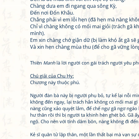
Chàng dưa em đi ngang qua sông Kỳ,
Đến nơi Đốn Khâu.
Chẳng phải vì em lỗi hẹn (đã hẹn mà nàng khô
Chỉ vì chàng không có mối mai giỏi (trách gã k
mình).
Em xin chàng chớ giận dữ (bị làm khó ắt gã sẽ 
Và xin hẹn chàng mùa thu (để cho gã vững lòng
Thiên
Manh
là lời người con gái trách người yêu ph
Chú giải của Chu Hy:
Chương này thuộc phú.
Người đàn bà này bị người phụ bỏ, tự kể lại nỗi mì
không đến ngay, lại trách hắn không có mối mai gì
nàng cũng xảo quyệt lắm, để chế ngự gã ngơ ngáo ki
hư thân rồi thì bị người ta khinh hèn ghét bỏ. Gã ấ
ngộ. Cho nên với tính dâm bôn, nàng không đi đến
Kẻ sĩ quân tử lập thân, một lần thất bại mà vạn sự 