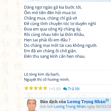
Dáng ngơ ngáo gã kia bước tới,
Ôm mớ tiền đến hỏi mua tơ.
Chẳng mua, chàng chỉ giả vờ
Để cùng tính chuyện tóc tơ duyên nghì
Đưa em qua sông Kỳ chàng ấy,
Rồi cùng nhau tiến lại Đốn Khâu,
Hẹn sai phải lỗi em đâu ?
Do chàng mai mốt tài cao không người.
Em đã xin chàng ôi chớ giận.
Đến thu sang kính cẩn hẹn nhau.
Lộ tòng kim dạ bạch,
Nguyệt thị cố hương minh.
☆
☆
☆
☆
☆
Trả lời
1
5.00
Bản dịch của
Lương Trọng Nhàn
Gửi bởi
Lương Trọng Nhàn
ngày 06/03/2