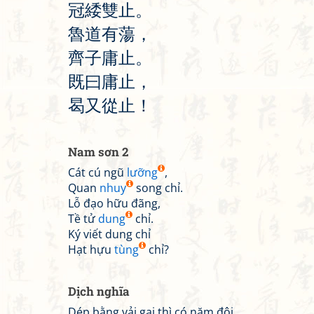
冠
緌
雙
止
。
魯
道
有
蕩
，
齊
子
庸
止
。
既
曰
庸
止
，
曷
又
從
止
！
Nam sơn 2
Cát cú ngũ
lưỡng
,
Quan
nhuy
song chỉ.
Lỗ đạo hữu đãng,
Tề tử
dung
chỉ.
Ký viết dung chỉ
Hạt hựu
tùng
chỉ?
Dịch nghĩa
Dép bằng vải gai thì có năm đôi,