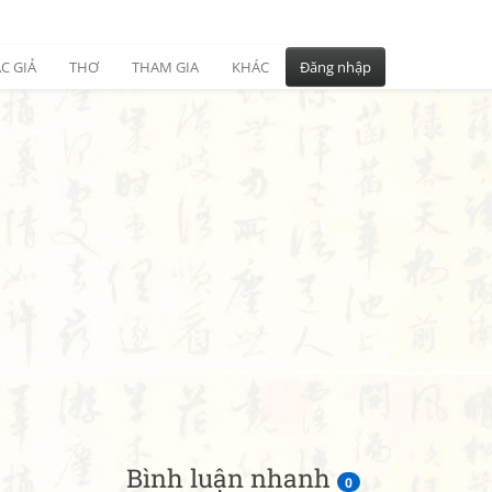
C GIẢ
THƠ
THAM GIA
KHÁC
Đăng nhập
Bình luận nhanh
0