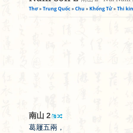
Thơ
»
Trung Quốc
»
Chu
»
Khổng Tử
»
Thi kin
南
山
2
葛
屨
五
兩
，