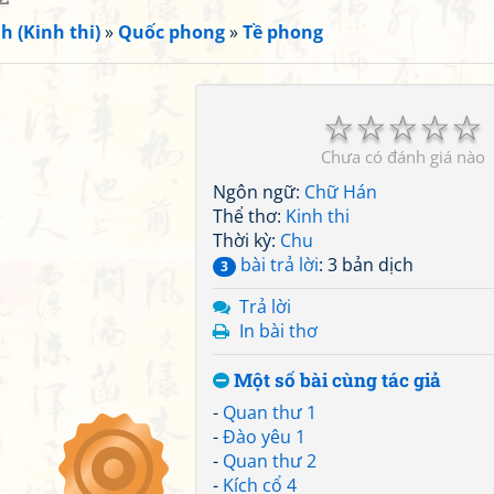
h (Kinh thi)
»
Quốc phong
»
Tề phong
☆
☆
☆
☆
☆
Chưa có đánh giá nào
Ngôn ngữ:
Chữ Hán
Thể thơ:
Kinh thi
Thời kỳ:
Chu
bài trả lời
: 3 bản dịch
3
Trả lời
In bài thơ
Một số bài cùng tác giả
-
Quan thư 1
-
Đào yêu 1
-
Quan thư 2
-
Kích cổ 4