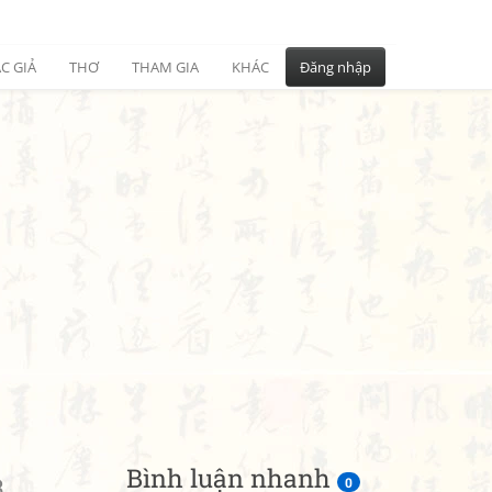
C GIẢ
THƠ
THAM GIA
KHÁC
Đăng nhập
Bình luận nhanh
3
0