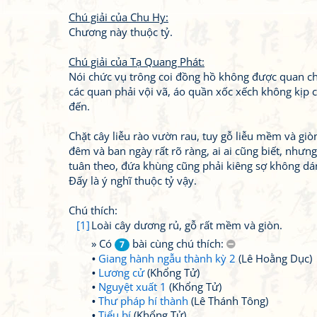
Chú giải của Chu Hy:
Chương này thuộc tỷ.
Chú giải của Tạ Quang Phát:
Nói chức vụ trông coi đồng hồ không được quan c
các quan phải vội vã, áo quần xốc xếch không kịp ch
đến.
Chặt cây liễu rào vườn rau, tuy gỗ liễu mềm và gi
đêm và ban ngày rất rõ ràng, ai ai cũng biết, nhưng
tuân theo, đứa khùng cũng phải kiêng sợ không dám
Đấy là ý nghĩ thuộc tỷ vậy.
Chú thích:
[1]
Loài cây dương rủ, gỗ rất mềm và giòn.
» Có
bài cùng chú thích:
7
Giang hành ngẫu thành kỳ 2
(Lê Hoằng Dục)
Lương cử
(Khổng Tử)
Nguyệt xuất 1
(Khổng Tử)
Thư pháp hí thành
(Lê Thánh Tông)
Tiểu bí
(Khổng Tử)