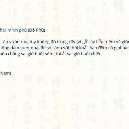
Thôi minh phủ
(Đỗ Phủ)
ể rào vườn rau, tuy không đủ trông cậy (vì gỗ cây liễu mềm và giò
ông dám vượt qua, để so sánh với thời khắc ban đêm có giới hạn 
ếu chẳng sai giờ buổi sớm, thì ắt sai giờ buổi chiều.
t Nam)