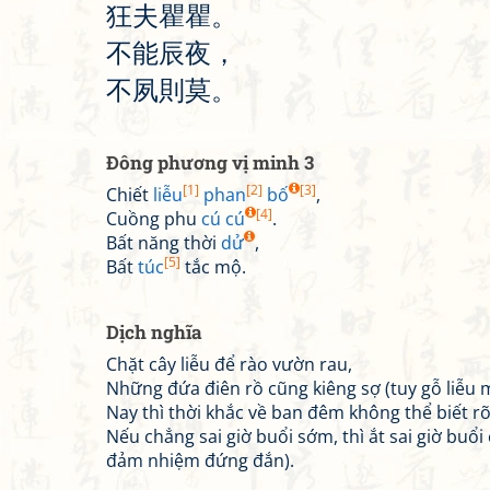
狂
夫
瞿
瞿
。
不
能
辰
夜
，
不
夙
則
莫
。
Đông phương vị minh 3
[1]
[2]
[3]
Chiết
liễu
phan
bố
,
[4]
Cuồng phu
cú cú
.
Bất năng thời
dử
,
[5]
Bất
túc
tắc mộ.
Dịch nghĩa
Chặt cây liễu để rào vườn rau,
Những đứa điên rồ cũng kiêng sợ (tuy gỗ liễu
Nay thì thời khắc về ban đêm không thể biết r
Nếu chẳng sai giờ buổi sớm, thì ắt sai giờ bu
đảm nhiệm đứng đắn).