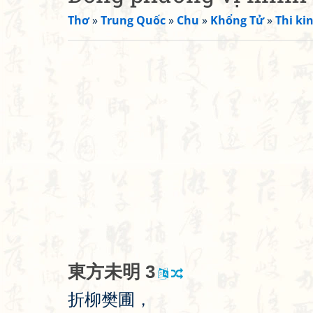
Thơ
»
Trung Quốc
»
Chu
»
Khổng Tử
»
Thi kin
東
方
未
明
3
折
柳
樊
圃
，