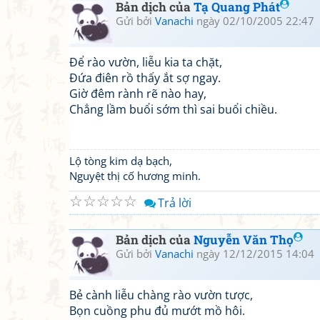
Bản dịch của
Tạ Quang Phát
Gửi bởi
Vanachi
ngày 02/10/2005 22:47
Để rào vườn, liễu kia ta chặt,
Đứa điên rồ thấy ắt sợ ngay.
Giờ đêm rành rẽ nào hay,
Chẳng lầm buổi sớm thì sai buổi chiều.
Lộ tòng kim dạ bạch,
Nguyệt thị cố hương minh.
☆
☆
☆
☆
☆
Trả lời
Bản dịch của
Nguyễn Văn Thọ
Gửi bởi
Vanachi
ngày 12/12/2015 14:04
Bẻ cành liễu chàng rào vườn tược,
Bọn cuồng phu đủ mướt mồ hôi.