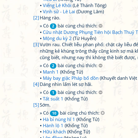
Viếng Lê Khôi
(Lê Thánh Tông)
Vịnh sử - Lê Lai
(Dương Lâm)
[2]
Hàng rào.
» Có
bài cùng chú thích:
2
Cửu nhật Dương Phụng Tiên hội Bạch Thuỷ 
Mộng du kỳ 2
(Từ Huyễn)
[3]
Vườn rau. Chiết liễu phan phố: chặt cây liễu đ
những kẻ khùng trông thấy cũng kinh sợ mà kh
cũng biết, nhưng nay thì không thề biết được, n
» Có
bài cùng chú thích:
2
Manh 1
(Khổng Tử)
Máy bay giặc Pháp bố dồn
(Khuyết danh Việ
[4]
Dáng nhìn lấm lét sợ hãi.
» Có
bài cùng chú thích:
1
Tất suất 1
(Khổng Tử)
[5]
Sớm.
» Có
bài cùng chú thích:
10
Hà bỉ nùng hĩ 1
(Khổng Tử)
Hành lộ 1
(Khổng Tử)
Hữu khách
(Khổng Tử)
Lên đồng
(Hoàng Ly)