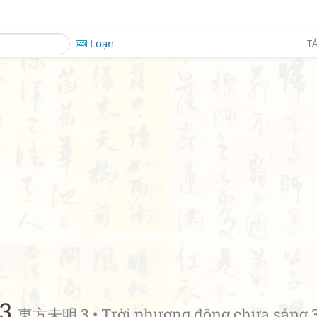
Loạn
TÁ
 3
東方未明 3 • Trời phương đông chưa sáng 