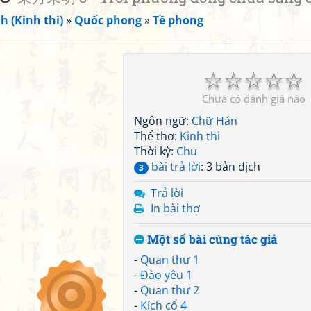
h (Kinh thi)
»
Quốc phong
»
Tề phong
☆
☆
☆
☆
☆
Chưa có đánh giá nào
Ngôn ngữ:
Chữ Hán
Thể thơ:
Kinh thi
Thời kỳ:
Chu
bài trả lời
: 3 bản dịch
3
Trả lời
In bài thơ
Một số bài cùng tác giả
-
Quan thư 1
-
Đào yêu 1
-
Quan thư 2
-
Kích cổ 4