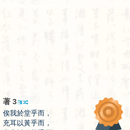
著
3
俟
我
於
堂
乎
而
，
充
耳
以
黃
乎
而
，