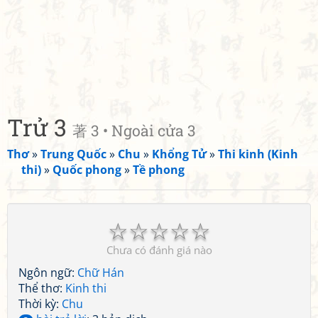
Trử 3
著 3 • Ngoài cửa 3
Thơ
»
Trung Quốc
»
Chu
»
Khổng Tử
»
Thi kinh (Kinh
thi)
»
Quốc phong
»
Tề phong
☆
☆
☆
☆
☆
Chưa có đánh giá nào
Ngôn ngữ:
Chữ Hán
Thể thơ:
Kinh thi
Thời kỳ:
Chu