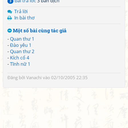
bài trả lời
: 3 bản dịch
3
Trả lời
In bài thơ
Một số bài cùng tác giả
-
Quan thư 1
-
Đào yêu 1
-
Quan thư 2
-
Kích cổ 4
-
Tĩnh nữ 1
Đăng bởi
Vanachi
vào 02/10/2005 22:35