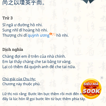
尚
之
以
瓊
英
乎
而
。
Trử 3
Sĩ ngã ư đường hồ nhi.
Sung nhĩ dĩ hoàng hồ nhi.
[1]
Thượng chi dĩ
quỳnh
ương
hồ nhi.
Dịch nghĩa
Chàng đợi em ở trên của nhà chính.
Em lại thấy chàng che tai bằng tơ vàng.
Lại có thêm đá quỳnh anh để che tai nữa.
Chú giải của Chu Hy:
Chương này thuộc phú.
Lữ thị nói rằng: Bước lên bực thềm rồi mới đến nhà chính,
đấy là lúc hôn lễ gọi bước lên từ bực thềm phía tây.