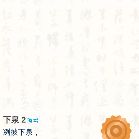
下
泉
2
冽
彼
下
泉
，