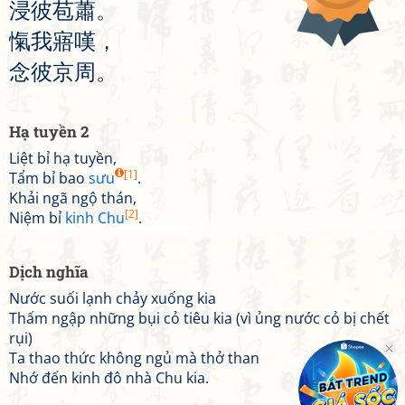
浸
彼
苞
蕭
。
愾
我
寤
嘆
，
念
彼
京
周
。
Hạ tuyền 2
Liệt bỉ hạ tuyền,
[1]
Tẩm bỉ bao
sưu
.
Khải ngã ngộ thán,
[2]
Niệm bỉ
kinh Chu
.
Dịch nghĩa
Nước suối lạnh chảy xuống kia
Thấm ngập những bụi cỏ tiêu kia (vì ủng nước cỏ bị chết
rụi)
Ta thao thức không ngủ mà thở than
Nhớ đến kinh đô nhà Chu kia.