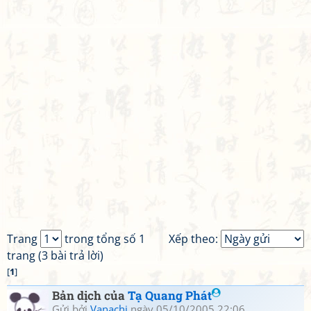
Trang
trong tổng số 1
Xếp theo:
trang (3 bài trả lời)
[
1
]
Bản dịch của
Tạ Quang Phát
Gửi bởi
Vanachi
ngày 05/10/2005 22:06