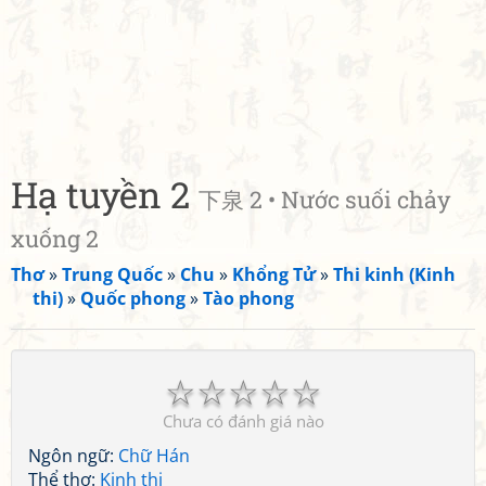
Hạ tuyền 2
下泉 2 • Nước suối chảy
xuống 2
Thơ
»
Trung Quốc
»
Chu
»
Khổng Tử
»
Thi kinh (Kinh
thi)
»
Quốc phong
»
Tào phong
☆
☆
☆
☆
☆
Chưa có đánh giá nào
Ngôn ngữ:
Chữ Hán
Thể thơ:
Kinh thi