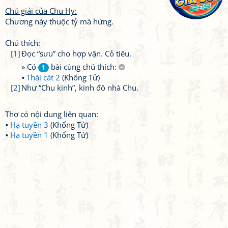
Chú giải của Chu Hy:
Chương này thuộc tỷ mà hứng.
Chú thích:
[1]
Đọc “sưu” cho hợp vận. Cỏ tiêu.
» Có
bài cùng chú thích:
1
Thái cát 2
(Khổng Tử)
[2]
Như “Chu kinh”, kinh đô nhà Chu.
Thơ có nội dung liên quan:
Hạ tuyền 3
(Khổng Tử)
Hạ tuyền 1
(Khổng Tử)