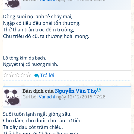
Dòng suối nọ lạnh tê chảy mãi,
Ngập cỏ tiêu đều phải tổn thương.
Thở than trằn trọc đêm trường,
Chu triều đô cũ, ta thường hoài mong.
Lộ tòng kim dạ bạch,
Nguyệt thị cố hương minh.
☆
☆
☆
☆
☆
Trả lời
Bản dịch của
Nguyễn Văn Thọ
Gửi bởi
Vanachi
ngày 12/12/2015 17:28
Suối tuôn lạnh ngắt giòng sâu,
Cho đắm, cho đuối, cho rầu cơ tiêu.
Ta đây đau xót trăm chiều,
Thả hồn mơ tới Châu triều xa xưa.