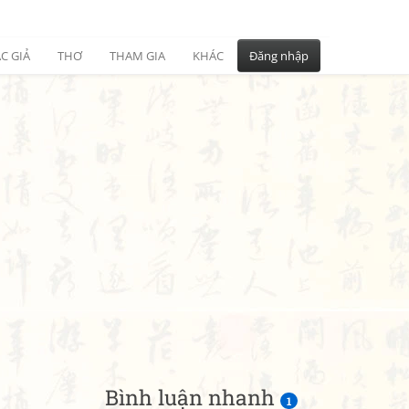
C GIẢ
THƠ
THAM GIA
KHÁC
Đăng nhập
Bình luận nhanh
1