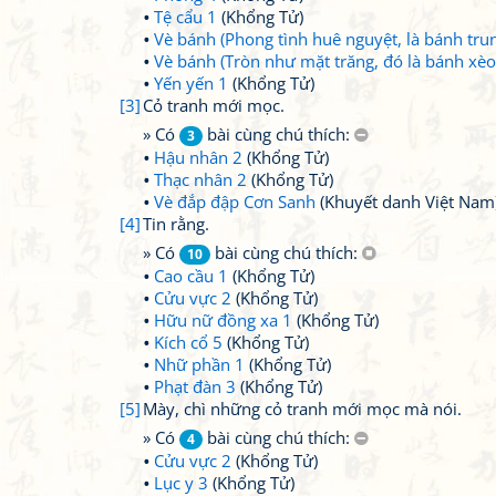
Tệ cẩu 1
(Khổng Tử)
Vè bánh (Phong tình huê nguyệt, là bánh trun
Vè bánh (Tròn như mặt trăng, đó là bánh xèo
Yến yến 1
(Khổng Tử)
[3]
Cỏ tranh mới mọc.
» Có
bài cùng chú thích:
3
Hậu nhân 2
(Khổng Tử)
Thạc nhân 2
(Khổng Tử)
Vè đắp đập Cơn Sanh
(Khuyết danh Việt Nam
[4]
Tin rằng.
» Có
bài cùng chú thích:
10
Cao cầu 1
(Khổng Tử)
Cửu vực 2
(Khổng Tử)
Hữu nữ đồng xa 1
(Khổng Tử)
Kích cổ 5
(Khổng Tử)
Nhữ phần 1
(Khổng Tử)
Phạt đàn 3
(Khổng Tử)
[5]
Mày, chì những cỏ tranh mới mọc mà nói.
» Có
bài cùng chú thích:
4
Cửu vực 2
(Khổng Tử)
Lục y 3
(Khổng Tử)