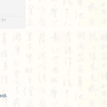
1:51
uý).