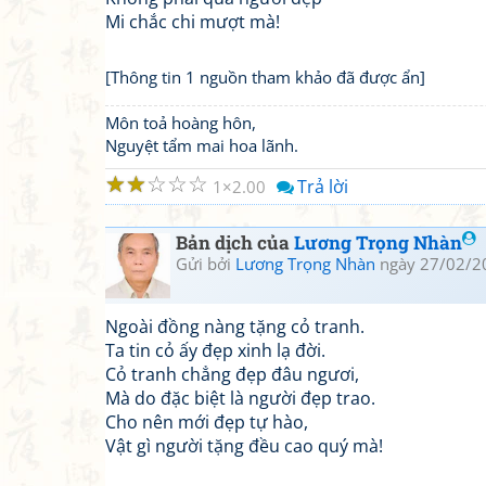
Mi chắc chi mượt mà!
[Thông tin 1 nguồn tham khảo đã được ẩn]
Môn toả hoàng hôn,
Nguyệt tẩm mai hoa lãnh.
☆
☆
☆
☆
☆
Trả lời
1
2.00
Bản dịch của
Lương Trọng Nhàn
Gửi bởi
Lương Trọng Nhàn
ngày 27/02/2
Ngoài đồng nàng tặng cỏ tranh.
Ta tin cỏ ấy đẹp xinh lạ đời.
Cỏ tranh chẳng đẹp đâu ngươi,
Mà do đặc biệt là người đẹp trao.
Cho nên mới đẹp tự hào,
Vật gì người tặng đều cao quý mà!