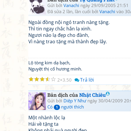
Gửi bởi
Vanachi
ngày 29/09/2005 21:51
Đã sửa 2 lần, lần cuối bởi
Vanachi
vào 30
Ngoài đồng nội ngó tranh nàng tặng.
Thì tin ngay chắc hẳn lạ xinh.
Ngươi nào lạ đẹp cho đành,
Vì nàng trao tặng mà thành đẹp lây.
Lộ tòng kim dạ bạch,
Nguyệt thị cố hương minh.
☆
☆
☆
☆
☆
Trả lời
2
3.50
Bản dịch của
Nhật Chiêu
Gửi bởi
Diệp Y Như
ngày 30/04/2009 20:
Có
người thích
1
Một nhành lộc lạ
Hái về tặng ta
Không phải quà người đẹp