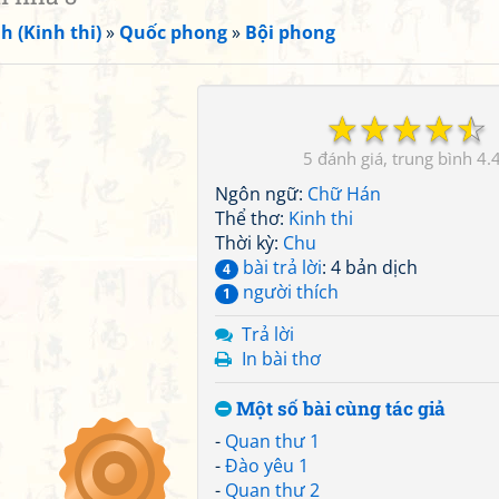
h (Kinh thi)
»
Quốc phong
»
Bội phong
☆
☆
☆
☆
☆
5
4.
Ngôn ngữ:
Chữ Hán
Thể thơ:
Kinh thi
Thời kỳ:
Chu
bài trả lời
: 4 bản dịch
4
người thích
1
Trả lời
In bài thơ
Một số bài cùng tác giả
-
Quan thư 1
-
Đào yêu 1
-
Quan thư 2