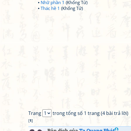
Nhữ phần 1
(Khổng Tử)
Thác hề 1
(Khổng Tử)
Trang
trong tổng số 1 trang (4 bài trả lời)
[
1
]
Bản dịch của
Tạ Quang Phát