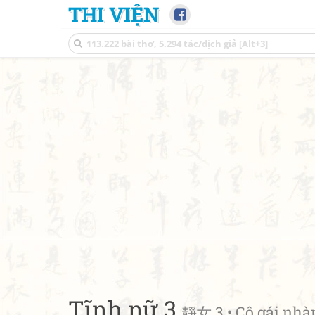
THI VIỆN
Tĩnh nữ 3
靜女 3 • Cô gái nhà