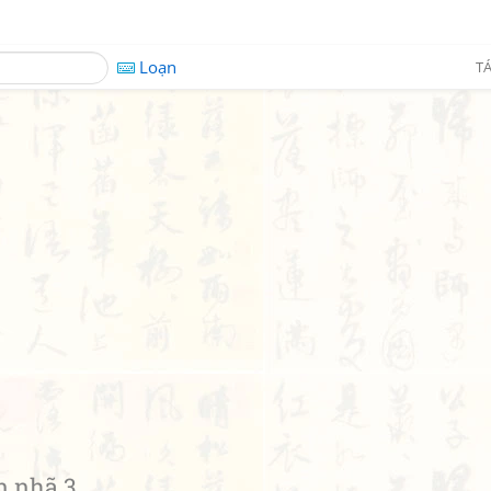
Loạn
TÁ
n nhã 3