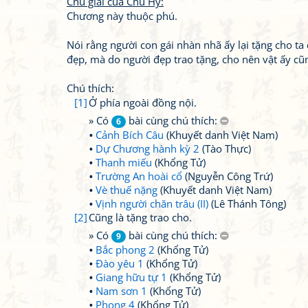
Chú giải của Chu Hy:
Chương này thuộc phú.
Nói rằng người con gái nhàn nhã ấy lại tặng cho t
đẹp, mà do người đẹp trao tặng, cho nên vật ấy cũ
Chú thích:
[1]
Ở phía ngoài đồng nội.
» Có
bài cùng chú thích:
6
Cảnh Bích Câu
(Khuyết danh Việt Nam)
Dự Chương hành kỳ 2
(Tào Thực)
Thanh miếu
(Khổng Tử)
Trường An hoài cổ
(Nguyễn Công Trứ)
Vè thuế nặng
(Khuyết danh Việt Nam)
Vịnh người chăn trâu (II)
(Lê Thánh Tông)
[2]
Cũng là tặng trao cho.
» Có
bài cùng chú thích:
9
Bắc phong 2
(Khổng Tử)
Đào yêu 1
(Khổng Tử)
Giang hữu tự 1
(Khổng Tử)
Nam sơn 1
(Khổng Tử)
Phong 4
(Khổng Tử)