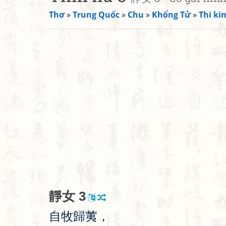
Thơ
»
Trung Quốc
»
Chu
»
Khổng Tử
»
Thi kin
靜
女
3
自
牧
歸
荑
，