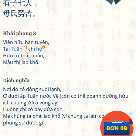
有
子
七
人
，
母
氏
勞
苦
。
Khải phong 3
Viên hữu hàn tuyền,
[1]
Tại
Tuấn
chi
hộ
.
Hữu tử thất nhân,
Mẫu thị lao khổ.
Dịch nghĩa
Nơi đó có dòng suối lạnh,
Ở dưới ấp Tuấn nước Vệ (còn có thể doanh dưỡng hữu
ích cho người ở vùng ấy).
Huống chi có bảy đứa con,
Mẹ chúng ta phải lao khổ (vì chúng ta làm con không
phụng sự được gì).