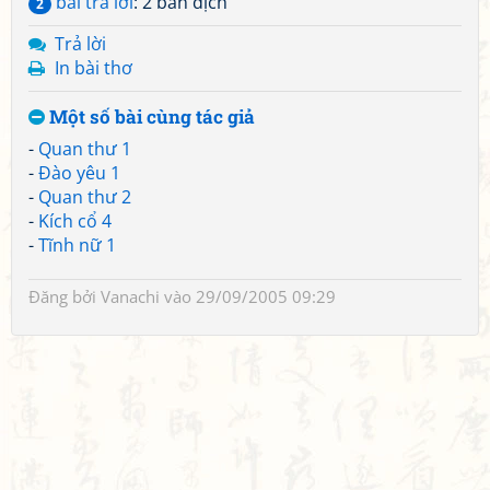
bài trả lời
: 2 bản dịch
2
Trả lời
In bài thơ
Một số bài cùng tác giả
-
Quan thư 1
-
Đào yêu 1
-
Quan thư 2
-
Kích cổ 4
-
Tĩnh nữ 1
Đăng bởi
Vanachi
vào 29/09/2005 09:29