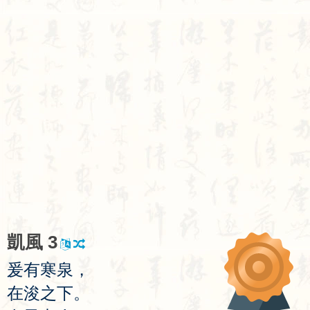
凱
風
3
爰
有
寒
泉
，
在
浚
之
下
。