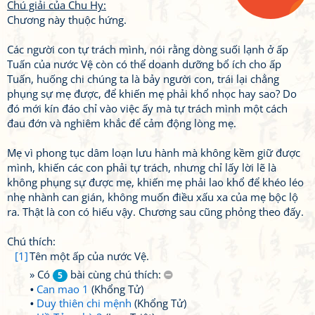
Chú giải của Chu Hy:
Chương này thuộc hứng.
Các người con tự trách mình, nói rằng dòng suối lạnh ở ấp
Tuấn của nước Vệ còn có thể doanh dưỡng bổ ích cho ấp
Tuấn, huống chi chúng ta là bảy người con, trái lại chẳng
phụng sự mẹ được, để khiến mẹ phải khổ nhọc hay sao? Do
đó mới kín đáo chỉ vào việc ấy mà tự trách mình một cách
đau đớn và nghiêm khắc để cảm động lòng mẹ.
Mẹ vì phong tục dâm loạn lưu hành mà không kềm giữ được
mình, khiến các con phải tự trách, nhưng chỉ lấy lời lẽ là
không phụng sự được mẹ, khiến mẹ phải lao khổ để khéo léo
nhẹ nhành can gián, không muốn điều xấu xa của mẹ bộc lộ
ra. Thật là con có hiếu vậy. Chương sau cũng phỏng theo đấy.
Chú thích:
[1]
Tên một ấp của nước Vệ.
» Có
bài cùng chú thích:
5
Can mao 1
(Khổng Tử)
Duy thiên chi mệnh
(Khổng Tử)