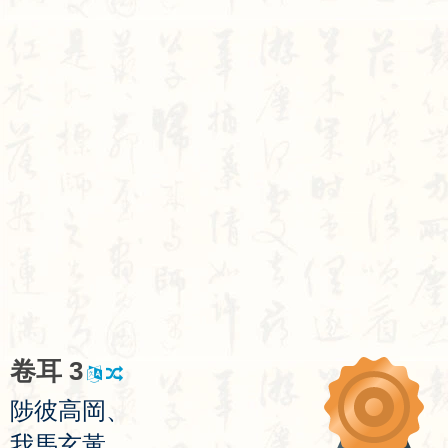
卷
耳
3
陟
彼
高
岡
、
我
馬
玄
黃
。