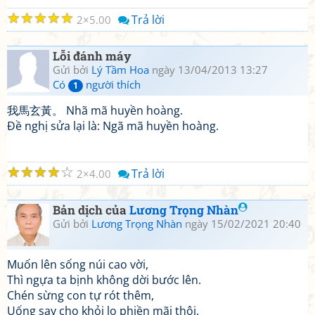
☆
☆
☆
☆
☆
Trả lời
2
5.00
Lỗi đánh máy
Gửi bởi
Lý Tầm Hoa
ngày 13/04/2013 13:27
Có
người thích
1
我馬玄黃。 Nhã mã huyền hoàng.
Đề nghị sửa lại là: Ngã mã huyền hoàng.
☆
☆
☆
☆
☆
Trả lời
2
4.00
Bản dịch của
Lương Trọng Nhàn
Gửi bởi
Lương Trọng Nhàn
ngày 15/02/2021 20:40
Muốn lên sống núi cao vời,
Thì ngựa ta bịnh không dời bước lên.
Chén sừng con tự rót thêm,
Uống say cho khỏi lo phiền mãi thôi.