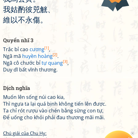
我
姑
酌
彼
兕
觥
、
維
以
不
永
傷
。
Quyển nhĩ 3
[1]
Trắc bỉ cao
cương
,
[2]
Ngã mã
huyền hoàng
.
[3]
Ngã cô chước bỉ
tự quang
,
Duy dĩ bất vĩnh thương.
Dịch nghĩa
Muốn lên sống núi cao kia,
Thì ngựa ta lại quá bịnh không tiến lên được.
Ta chỉ rót rượu vào chén bằng sừng con tự,
Để uống cho khỏi phải đau thương mãi mãi.
Chú giải của Chu Hy: