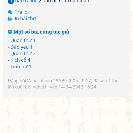
bài trả lời
: 2 bản dịch, 1 thảo luận
3
Trả lời
In bài thơ
Một số bài cùng tác giả
-
Quan thư 1
-
Đào yêu 1
-
Quan thư 2
-
Kích cổ 4
-
Tĩnh nữ 1
Đăng bởi
Vanachi
vào 29/09/2005 20:17, đã sửa 1 lần,
lần cuối bởi
Vanachi
vào 14/04/2013 16:24