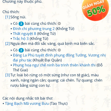
Chương này thuộc phú.
Chú thích:
[1]
Sống núi.
» Có
bài cùng chú thích:
3
Đính chi phương trung 2
(Khổng Tử)
Thất nguyệt 8
(Khổng Tử)
Trắc hộ 3
(Khổng Tử)
[2]
Ngựa đen mà đổi sắc vàng, quá bịnh mà biến sắc.
» Có
bài cùng chú thích:
2
Đăng La Phù tuyệt đính phụng đồng Tưởng, Vương nhị
đại phu tác
(Khuất Đại Quân)
Phụng hoạ ngự chế ninh ba trình thiên khánh thi
(Đỗ
Thế Giai)
[3]
Tự: loài bò rừng có một sừng (như con tê giác), màu
xanh, nặng ngàn cân; quang: cái chén. Tự quang: chén
rượu bằng sừng con tự.
Các nội dung nhắc tới bài thơ:
Tặng Bạch Mã vương Bưu
(Tào Thực)