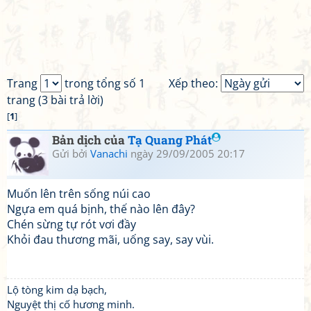
Trang
trong tổng số 1
Xếp theo:
trang (3 bài trả lời)
[
1
]
Bản dịch của
Tạ Quang Phát
Gửi bởi
Vanachi
ngày 29/09/2005 20:17
Muốn lên trên sống núi cao
Ngựa em quá bịnh, thế nào lên đây?
Chén sừng tự rót vơi đầy
Khỏi đau thương mãi, uống say, say vùi.
Lộ tòng kim dạ bạch,
Nguyệt thị cố hương minh.