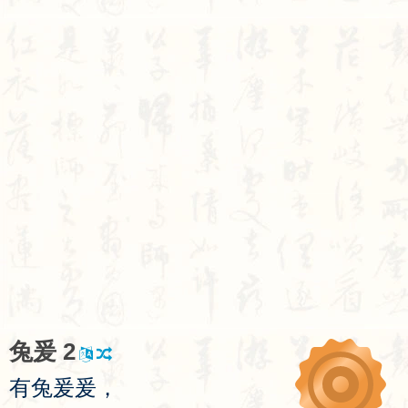
兔
爰
2
有
兔
爰
爰
，