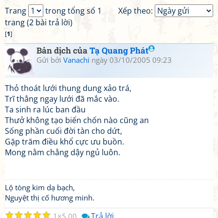
Trang
trong tổng số 1
Xếp theo:
trang (2 bài trả lời)
[
1
]
Bản dịch của
Tạ Quang Phát
Gửi bởi
Vanachi
ngày 03/10/2005 09:23
Thỏ thoát lưới thung dung xảo trá,
Trĩ thẳng ngay lưới đã mắc vào.
Ta sinh ra lúc ban đầu
Thưở không tạo biến chốn nào cũng an
Sống phần cuối đời tàn cho dứt,
Gặp trăm điều khổ cực ưu buồn.
Mong nằm chẳng dậy ngủ luôn.
Lộ tòng kim dạ bạch,
Nguyệt thị cố hương minh.
☆
☆
☆
☆
☆
Trả lời
1
5.00