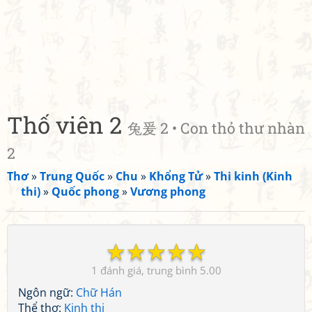
Thố viên 2
兔爰 2 • Con thỏ thư nhàn
2
Thơ
»
Trung Quốc
»
Chu
»
Khổng Tử
»
Thi kinh (Kinh
thi)
»
Quốc phong
»
Vương phong
☆
☆
☆
☆
☆
1
5.00
Ngôn ngữ:
Chữ Hán
Thể thơ:
Kinh thi