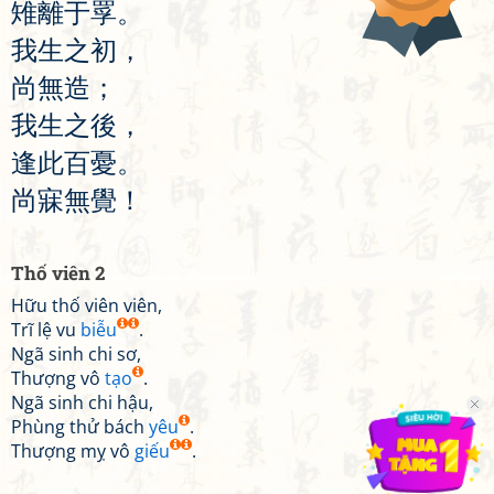
雉
離
于
罦
。
我
生
之
初
，
尚
無
造
；
我
生
之
後
，
逢
此
百
憂
。
尚
寐
無
覺
！
Thố viên 2
Hữu thố viên viên,
Trĩ lệ vu
biễu
.
Ngã sinh chi sơ,
Thượng vô
tạo
.
Ngã sinh chi hậu,
Phùng thử bách
yêu
.
Thượng mỵ vô
giếu
.