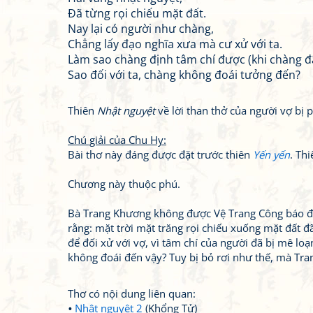
Đã từng rọi chiếu mặt đất.
Nay lại có người như chàng,
Chẳng lấy đạo nghĩa xưa mà cư xử với ta.
Làm sao chàng định tâm chí được (khi chàng đã
Sao đối với ta, chàng không đoái tưởng đến?
Thiên
Nhật nguyệt
về lời than thở của người vợ bị 
Chú giải của Chu Hy:
Bài thơ này đáng được đặt trước thiên
Yến yến
. Th
Chương này thuộc phú.
Bà Trang Khương không được Vệ Trang Công báo đáp 
rằng: mặt trời mặt trăng rọi chiếu xuống mặt đất đã
để đối xử với vợ, vì tâm chí của người đã bị mê loạn
không đoái đến vậy? Tuy bị bỏ rơi như thế, mà Tra
Thơ có nội dung liên quan:
Nhật nguyệt 2
(Khổng Tử)