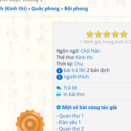
h (Kinh thi)
»
Quốc phong
»
Bội phong
☆
☆
☆
☆
☆
1
5.
Ngôn ngữ:
Chữ Hán
Thể thơ:
Kinh thi
Thời kỳ:
Chu
bài trả lời
: 2 bản dịch
2
người thích
2
Trả lời
In bài thơ
Một số bài cùng tác giả
-
Quan thư 1
-
Đào yêu 1
-
Quan thư 2