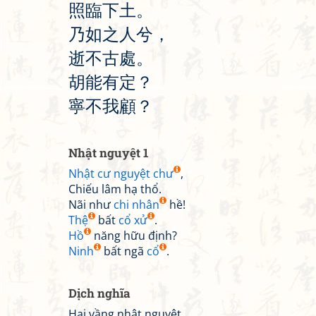
照
臨
下
土
。
乃
如
之
人
兮
，
逝
不
古
處
。
胡
能
有
定
？
寧
不
我
顧
？
Nhật nguyệt 1
Nhật cư nguyệt chư
,
Chiếu lâm hạ thổ.
Nãi như
chi nhân
hề!
Thệ
bất
cổ xử
.
Hồ
năng hữu định?
Ninh
bất ngã
cổ
.
Dịch nghĩa
Hai vầng nhật nguyệt,