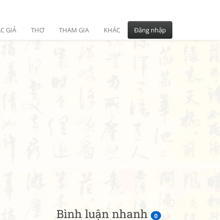
C GIẢ
THƠ
THAM GIA
KHÁC
Đăng nhập
Bình luận nhanh
0