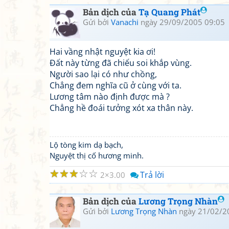
Bản dịch của
Tạ Quang Phát
Gửi bởi
Vanachi
ngày 29/09/2005 09:05
Hai vầng nhật nguyệt kia ơi!
Đất này từng đã chiếu soi khắp vùng.
Người sao lại có như chồng,
Chẳng đem nghĩa cũ ở cùng với ta.
Lương tâm nào định được mà ?
Chẳng hề đoái tưởng xót xa thân này.
Lộ tòng kim dạ bạch,
Nguyệt thị cố hương minh.
☆
☆
☆
☆
☆
Trả lời
2
3.00
Bản dịch của
Lương Trọng Nhàn
Gửi bởi
Lương Trọng Nhàn
ngày 21/02/2