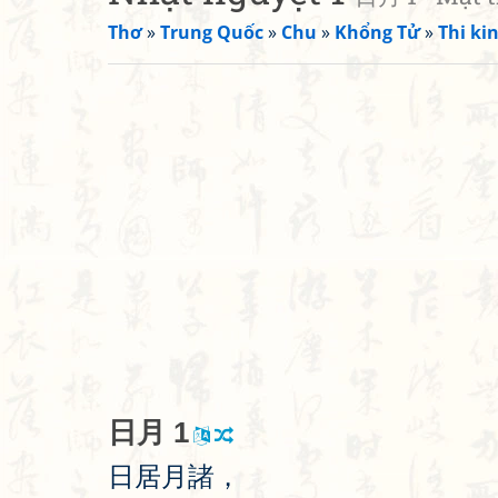
Thơ
»
Trung Quốc
»
Chu
»
Khổng Tử
»
Thi kin
日
月
1
日
居
月
諸
，