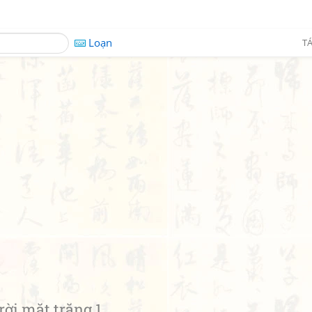
Loạn
TÁ
rời mặt trăng 1