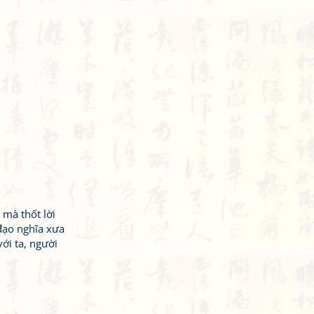
 mà thốt lời
 đạo nghĩa xưa
với ta, người