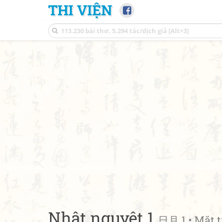
THI VIỆN
Nhật nguyệt 1
日月 1 • Mặt t