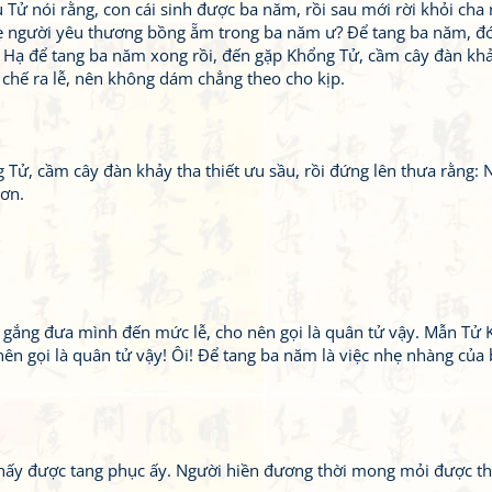
hu Tử nói rằng, con cái sinh được ba năm, rồi sau mới rời khỏi ch
ẹ người yêu thương bồng ẵm trong ba năm ư? Để tang ba năm, đó
 Hạ để tang ba năm xong rồi, đến gặp Khổng Tử, cầm cây đàn khảy
 chế ra lễ, nên không dám chẳng theo cho kịp.
Tử, cầm cây đàn khảy tha thiết ưu sầu, rồi đứng lên thưa rằng:
hơn.
 gắng đưa mình đến mức lễ, cho nên gọi là quân tử vậy. Mẫn Tử 
n gọi là quân tử vậy! Ôi! Để tang ba năm là việc nhẹ nhàng của bự
thấy được tang phục ấy. Người hiền đương thời mong mỏi được t