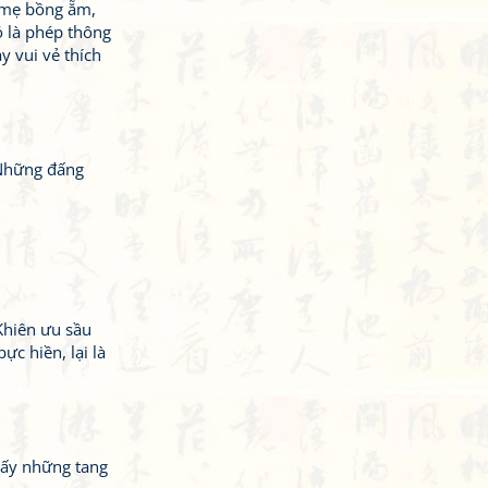
a mẹ bồng ẵm,
 là phép thông
 vui vẻ thích
 Những đấng
Khiên ưu sầu
c hiền, lại là
hấy những tang