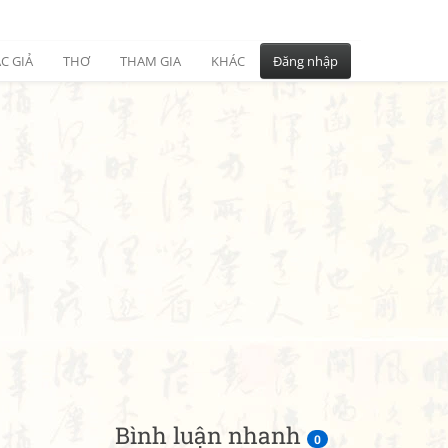
C GIẢ
THƠ
THAM GIA
KHÁC
Đăng nhập
Bình luận nhanh
0