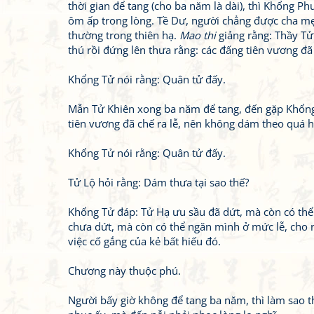
thời gian để tang (cho ba năm là dài), thì Khổng P
ôm ấp trong lòng. Tề Dư, người chẳng được cha m
thường trong thiên hạ.
Mao thi
giảng rằng: Thầy Tử
thú rồi đứng lên thưa rằng: các đấng tiên vương đã
Khổng Tử nói rằng: Quân tử đấy.
Mẫn Tử Khiên xong ba năm để tang, đến gặp Khổng 
tiên vương đã chế ra lễ, nên không dám theo quá 
Khổng Tử nói rằng: Quân tử đấy.
Tử Lộ hỏi rằng: Dám thưa tại sao thế?
Khổng Tử đáp: Tử Hạ ưu sầu đã dứt, mà còn có thể
chưa dứt, mà còn có thể ngăn mình ở mức lễ, cho nê
việc cố gắng của kẻ bất hiếu đó.
Chương này thuộc phú.
Người bấy giờ không để tang ba năm, thì làm sao 