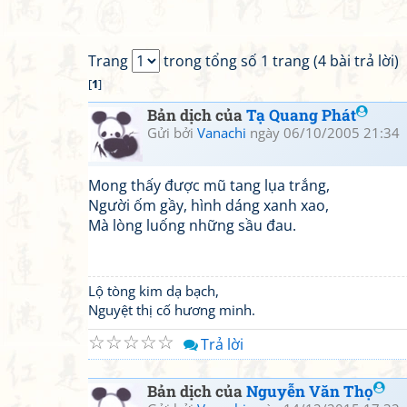
Trang
trong tổng số 1 trang (4 bài trả lời)
[
1
]
Bản dịch của
Tạ Quang Phát
Gửi bởi
Vanachi
ngày 06/10/2005 21:34
Mong thấy được mũ tang lụa trắng,
Người ốm gầy, hình dáng xanh xao,
Mà lòng luống những sầu đau.
Lộ tòng kim dạ bạch,
Nguyệt thị cố hương minh.
☆
☆
☆
☆
☆
Trả lời
Bản dịch của
Nguyễn Văn Thọ