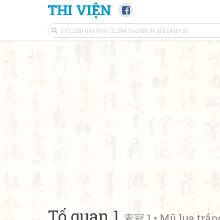
THI VIỆN
Tố quan 1
素冠 1 • Mũ lụa trắn