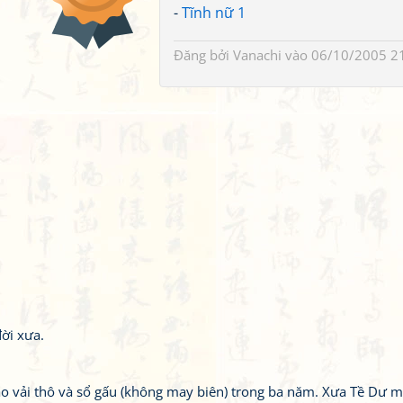
-
Tĩnh nữ 1
Đăng bởi
Vanachi
vào 06/10/2005 2
ời xưa.
c áo vải thô và sổ gấu (không may biên) trong ba năm. Xưa Tề Dư