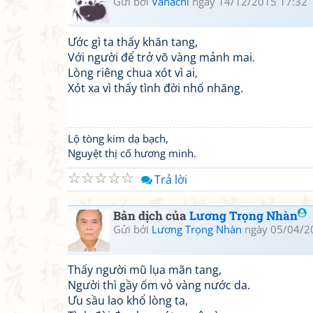
Gửi bởi
Vanachi
ngày 14/12/2015 17:32
Ước gì ta thấy khăn tang,
Với người để trở võ vàng mảnh mai.
Lòng riêng chua xót vì ai,
Xót xa vì thấy tình đời nhố nhăng.
Lộ tòng kim dạ bạch,
Nguyệt thị cố hương minh.
☆
☆
☆
☆
☆
Trả lời
Bản dịch của
Lương Trọng Nhàn
Gửi bởi
Lương Trọng Nhàn
ngày 05/04/2
Thấy người mũ lụa mãn tang,
Người thì gầy ốm vỏ vàng nước da.
Ưu sầu lao khổ lòng ta,