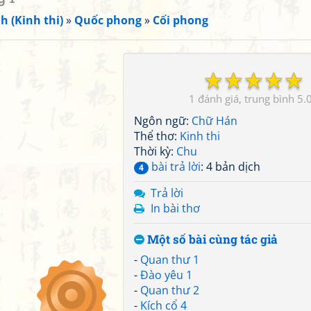
h (Kinh thi)
»
Quốc phong
»
Cối phong
☆
☆
☆
☆
☆
1
5.
Ngôn ngữ:
Chữ Hán
Thể thơ:
Kinh thi
Thời kỳ:
Chu
bài trả lời
: 4 bản dịch
4
Trả lời
In bài thơ
Một số bài cùng tác giả
-
Quan thư 1
-
Đào yêu 1
-
Quan thư 2
-
Kích cổ 4