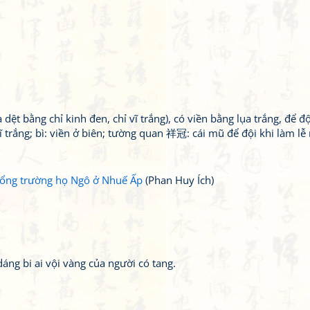
 bằng chỉ kinh đen, chỉ vĩ trắng), có viền bằng lụa trắng, để độ
vĩ trắng; bì: viền ở biên; tường quan 祥冠: cái mũ để đội khi làm lễ
y tổng trường họ Ngô ở Nhuế Ấp
(Phan Huy Ích)
áng bi ai vội vàng của người có tang.