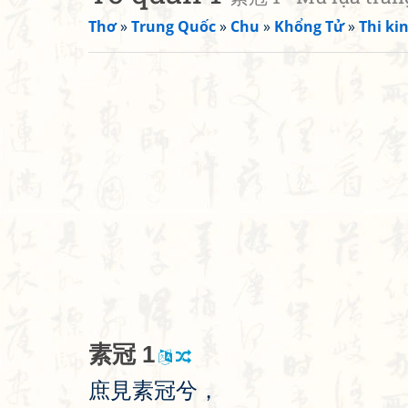
Thơ
»
Trung Quốc
»
Chu
»
Khổng Tử
»
Thi kin
素
冠
1
庶
見
素
冠
兮
，