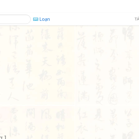
Loạn
TÁ
g 1