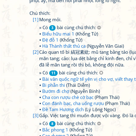
phục ấy, mà đến nỗi phải nhọc lòng lo nghĩ.
Chú thích:
[1]
Mong mỏi.
» Có
bài cùng chú thích:
3
Biểu hữu mai 1
(Khổng Tử)
Đệ đỗ 1
(Khổng Tử)
Hà Thành thất thủ ca
(Nguyễn Văn Giai)
[2]
Cảo quan tố bì 縞冠素紕: mũ tang bằng tảo (lụa dệt
mãn tang; cảo: lụa dệt bằng chỉ kinh đen, chỉ 
đã lễ mãn tang rồi thì bỏ, không đội nữa.
» Có
bài cùng chú thích:
11
Bài văn quốc ngữ tế yên vị cho vợ, viết tha
Bi phẫn thi
(Thái Diễm)
Bướm đi chợ
(Nguyễn Bính)
Cha con rượu chè cờ bạc
(Phạm Thái)
Con đánh bạc, cha uống rượu
(Phạm Thái)
Đề Tam Hương dịch
(Lý Lộng Ngọc)
[3]
Gấp. Việc tang thì muốn được vội vàng. Đó là d
» Có
bài cùng chú thích:
8
Bắc phong 1
(Khổng Tử)
Cao dương 2
(Khổng Tử)