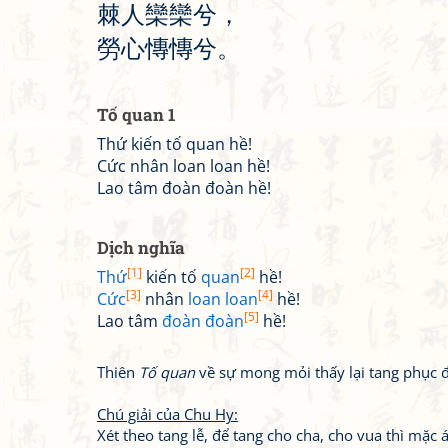
棘
人
欒
欒
兮
，
勞
心
慱
慱
兮
。
Tố quan 1
Thứ kiến tố quan hề!
Cức nhân loan loan hề!
Lao tâm đoàn đoàn hề!
Dịch nghĩa
[1]
[2]
Thứ
kiến tố
quan
hề!
[3]
[4]
Cức
nhân
loan loan
hề!
[5]
Lao tâm
đoàn đoàn
hề!
Thiên
Tố quan
về sự mong mỏi thấy lại tang phục đ
Chú giải của Chu Hy:
Xét theo tang lễ, để tang cho cha, cho vua thì mặ