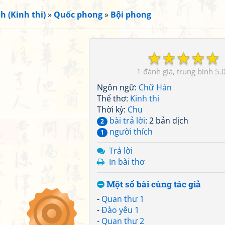
h (Kinh thi)
»
Quốc phong
»
Bội phong
☆
☆
☆
☆
☆
1
5.
Ngôn ngữ:
Chữ Hán
Thể thơ:
Kinh thi
Thời kỳ:
Chu
bài trả lời
: 2 bản dịch
2
người thích
1
Trả lời
In bài thơ
Một số bài cùng tác giả
-
Quan thư 1
-
Đào yêu 1
-
Quan thư 2