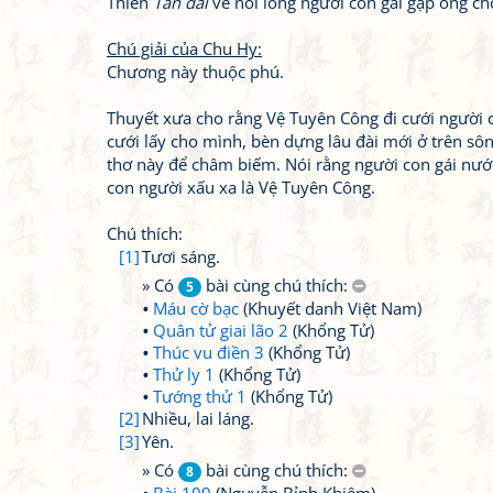
Thiên
Tân đài
về nỗi lòng người con gái gặp ông ch
Chú giải của Chu Hy:
Chương này thuộc phú.
Thuyết xưa cho rằng Vệ Tuyên Công đi cưới người 
cưới lấy cho mình, bèn dựng lâu đài mới ở trên sô
thơ này để châm biếm. Nói rằng người con gái nư
con người xấu xa là Vệ Tuyên Công.
Chú thích:
[1]
Tươi sáng.
» Có
bài cùng chú thích:
5
Máu cờ bạc
(Khuyết danh Việt Nam)
Quân tử giai lão 2
(Khổng Tử)
Thúc vu điền 3
(Khổng Tử)
Thử ly 1
(Khổng Tử)
Tướng thử 1
(Khổng Tử)
[2]
Nhiều, lai láng.
[3]
Yên.
» Có
bài cùng chú thích:
8