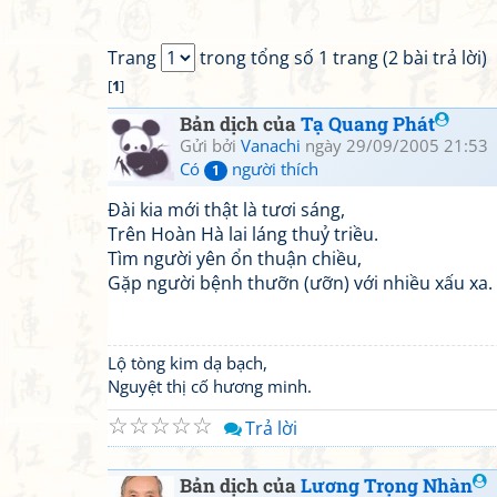
Trang
trong tổng số 1 trang (2 bài trả lời)
[
1
]
Bản dịch của
Tạ Quang Phát
Gửi bởi
Vanachi
ngày 29/09/2005 21:53
Có
người thích
1
Đài kia mới thật là tươi sáng,
Trên Hoàn Hà lai láng thuỷ triều.
Tìm người yên ổn thuận chiều,
Gặp người bệnh thưỡn (ưỡn) với nhiều xấu xa.
Lộ tòng kim dạ bạch,
Nguyệt thị cố hương minh.
☆
☆
☆
☆
☆
Trả lời
Bản dịch của
Lương Trọng Nhàn