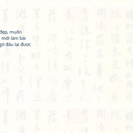
y đẹp, muốn
n mới làm bài
gờ đâu lại được