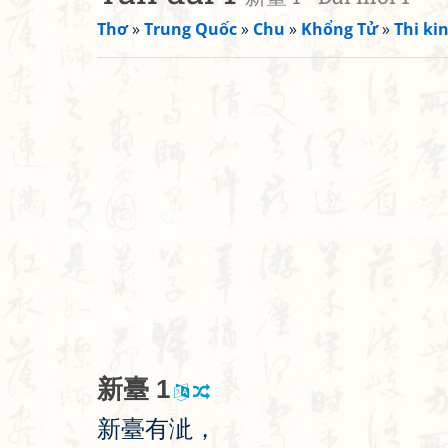
Thơ
»
Trung Quốc
»
Chu
»
Khổng Tử
»
Thi kin
新
臺
1
新
臺
有
泚
，