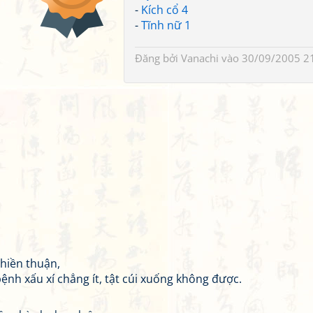
-
Kích cổ 4
-
Tĩnh nữ 1
Đăng bởi
Vanachi
vào 30/09/2005 2
 hiền thuận,
ệnh xấu xí chẳng ít, tật cúi xuống không được.