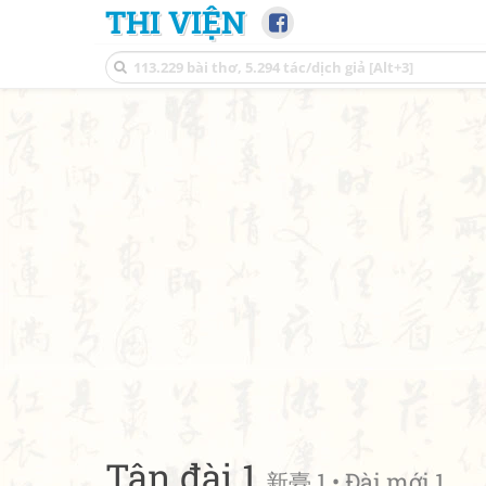
THI VIỆN
Tân đài 1
新臺 1 • Đài mới 1