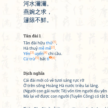
河
水
濔
濔
。
燕
婉
之
求
，
籧
篨
不
鮮
。
Tân đài 1
[1]
Tân đài hữu
thử
,
[2]
Hà thuỷ
mễ mễ
.
[3]
[4]
Yến
uyển
chi cầu.
[5]
[6]
Cừ trừ
bất
tỉ
.
Dịch nghĩa
Cái đài mới có vẻ tươi sáng rực rỡ
Ở trên sông Hoàng Hà nước triều lai láng.
(Người con gái nước Tề) vốn tìm người dịu yên
Mà lại vớ được con người (Tuyên Công) có tật b