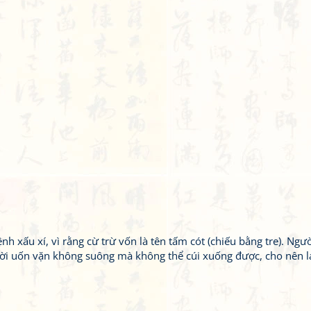
 xấu xí, vì rằng cừ trừ vốn là tên tấm cót (chiếu bằng tre). Ngườ
ời uốn vặn không suông mà không thể cúi xuống được, cho nên l