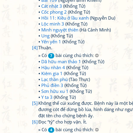
Bài 109
(Nguyễn Bỉnh Khiêm)
Cát nhật 3
(Khổng Tử)
Cốc phong 2
(Khổng Tử)
Hồi 11: Kiều ở lầu xanh
(Nguyễn Du)
Lộc minh 3
(Khổng Tử)
Minh nguyệt thiên
(Hà Cảnh Minh)
Ung
(Khổng Tử)
Yến yến 1
(Khổng Tử)
[4]
Thuận.
» Có
bài cùng chú thích:
7
Dã hữu man thảo 1
(Khổng Tử)
Hậu nhân 4
(Khổng Tử)
Kiêm gia 1
(Khổng Tử)
Lạc thần phú
(Tào Thực)
Phủ điền 3
(Khổng Tử)
Sơn hữu xu 1
(Khổng Tử)
Y ta 3
(Khổng Tử)
[5]
Không thể cúi xuống được. Bệnh này là một bệnh
đương cót để dừng bồ lúa, hình dáng như ngư
đặt tên cho chứng bệnh ấy.
[6]
Đọc “tỷ” cho hợp vận. Ít.
» Có
bài cùng chú thích:
4