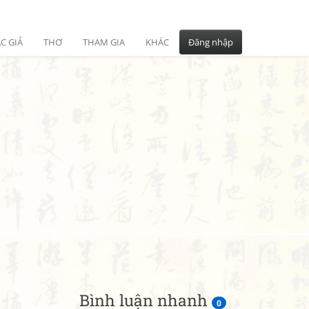
C GIẢ
THƠ
THAM GIA
KHÁC
Đăng nhập
Bình luận nhanh
0