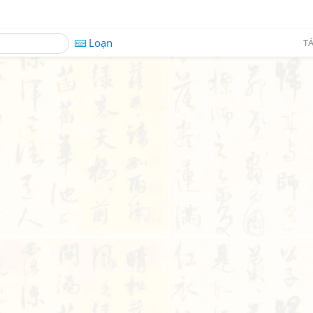
Loạn
TÁ