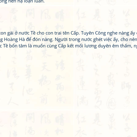
ồng hèn hạ loạn luân.
con gái ở nước Tề cho con trai tên Cấp. Tuyên Công nghe nàng ấ
ng Hoàng Hà để đón nàng. Người trong nước ghét việc ấy, cho nê
ớc Tề bổn tâm là muốn cùng Cấp kết mối lương duyên êm thấm, n