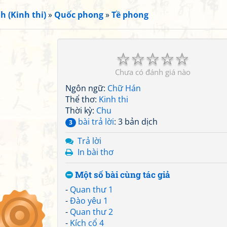
h (Kinh thi)
»
Quốc phong
»
Tề phong
☆
☆
☆
☆
☆
Chưa có đánh giá nào
Ngôn ngữ:
Chữ Hán
Thể thơ:
Kinh thi
Thời kỳ:
Chu
bài trả lời
: 3 bản dịch
3
Trả lời
In bài thơ
Một số bài cùng tác giả
-
Quan thư 1
-
Đào yêu 1
-
Quan thư 2
-
Kích cổ 4