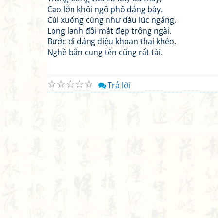
Cao lớn khôi ngô phô dáng bày.
Cúi xuống cũng như đầu lúc ngẩng,
Long lanh đôi mắt đẹp trông ngài.
Bước đi dáng điệu khoan thai khéo.
Nghề bắn cung tên cũng rất tài.
☆
☆
☆
☆
☆
Trả lời