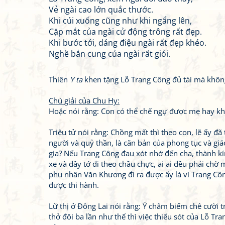
Vẻ ngài cao lớn quắc thước.
Khi cúi xuống cũng như khi ngẩng lên,
Cặp mắt của ngài cử động trông rất đẹp.
Khi bước tới, dáng điệu ngài rất đẹp khéo.
Nghề bắn cung của ngài rất giỏi.
Thiên
Y ta
khen tặng Lỗ Trang Công đủ tài mà khô
Chú giải của Chu Hy:
Hoặc nói rằng: Con có thể chế ngự được mẹ hay k
Triệu tử nói rằng: Chồng mất thì theo con, lẽ ấy đ
người và quỷ thần, là căn bản của phong tục và giá
gia? Nếu Trang Công đau xót nhớ đến cha, thành k
xe và đầy tớ đi theo chầu chực, ai ai đều phải ch
phu nhân Văn Khương đi ra được ấy là vì Trang C
được thi hành.
Lữ thị ở Đông Lai nói rằng: Ý châm biếm chê cười 
thở đôi ba lần như thế thì việc thiếu sót của Lỗ 