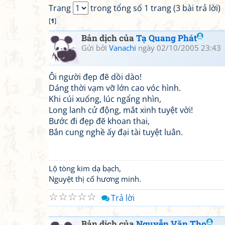
Trang
trong tổng số 1 trang (3 bài trả lời)
[
1
]
Bản dịch của
Tạ Quang Phát
Gửi bởi
Vanachi
ngày 02/10/2005 23:43
Ôi người đẹp đẽ dồi dào!
Dáng thời vạm vỡ lớn cao vóc hình.
Khi cúi xuống, lúc ngẩng nhìn,
Long lanh cử động, mắt xinh tuyệt vời!
Bước đi đẹp đẽ khoan thai,
Bắn cung nghề ấy đại tài tuyệt luân.
Lộ tòng kim dạ bạch,
Nguyệt thị cố hương minh.
☆
☆
☆
☆
☆
Trả lời
Bản dịch của
Nguyễn Văn Thọ