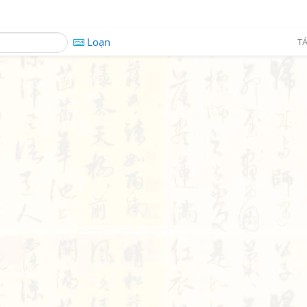
Loạn
TÁ