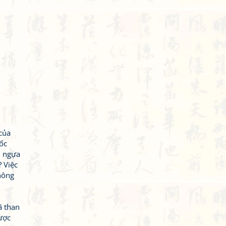
 của
ốc
, ngựa
 Việc
hông
ã than
ược