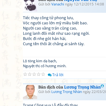
Gửi bởi
Vanachi
ngày 12/12/2015 14:08
Tiếc thay công tử phong lưu,
Vóc người cao lớn mỹ miều biết bao.
Người cao vầng trán cũng cao,
Long lanh đôi mắt như sao rạng ngời.
Bước đi nhẹ gót hán hài,
Cung tên thôi ắt chẳng ai sánh tày.
Lộ tòng kim dạ bạch,
Nguyệt thị cố hương minh.
☆
☆
☆
☆
☆
Trả lời
Bản dịch của
Lương Trọng Nhàn
Gửi bởi
Lương Trọng Nhàn
ngày 22/03/2
Trang Công vua Lỗ đẫy đà thay,