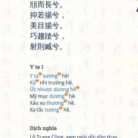
頎
而
長
兮
。
抑
若
揚
兮
，
美
目
揚
兮
。
巧
趨
蹌
兮
，
射
則
臧
兮
。
Y ta 1
Y ta
xương
hề!
Kỳ
nhi trường hề.
Ức nhược dương hề
.
Mỹ mục
dương
hề.
Xảo xu
thương
hề.
Xạ tắc
tương
hề.
Dịch nghĩa
Lỗ Trang Công, xem ngài dồi dào thay,