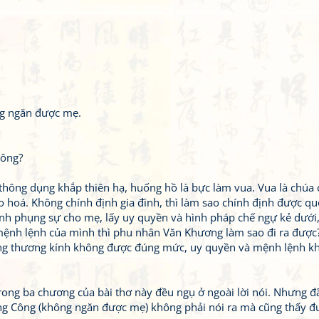
ng ngăn được mẹ.
hông?
ã thông dụng khắp thiên hạ, huống hồ là bực làm vua. Vua là chúa
o hoá. Không chính định gia đình, thì làm sao chính định được qu
ính phụng sự cho mẹ, lấy uy quyền và hình pháp chế ngự kẻ dưới
ờ mệnh lệnh của mình thì phu nhân Văn Khương làm sao đi ra được?
ông thương kính không được đúng mức, uy quyền và mệnh lệnh k
trong ba chương của bài thơ này đều ngụ ở ngoài lời nói. Nhưng đ
Trang Công (không ngăn được mẹ) không phải nói ra mà cũng thấy đ