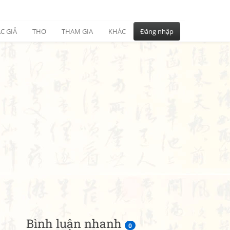
C GIẢ
THƠ
THAM GIA
KHÁC
Đăng nhập
Bình luận nhanh
0