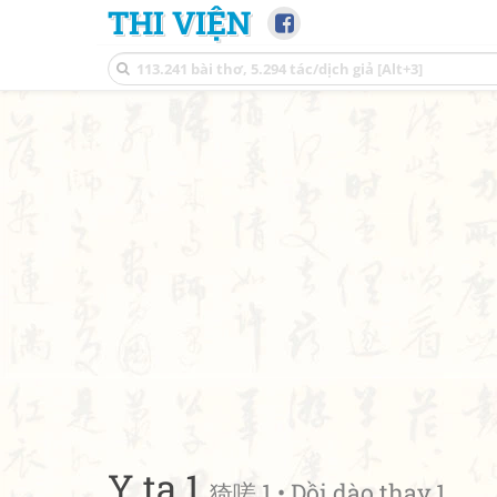
THI VIỆN
Y ta 1
猗嗟 1 • Dồi dào thay 1