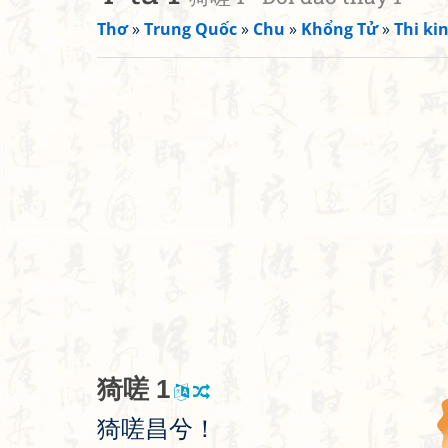
Thơ
»
Trung Quốc
»
Chu
»
Khổng Tử
»
Thi kin
猗
嗟
1
猗
嗟
昌
兮
！