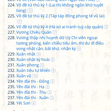
Vô đề tứ thủ kỳ 1 (Lai thị không ngôn khứ tuyệt
tung)
12
Vô đề tứ thủ kỳ 2 (Táp táp đông phong tế vũ lai)
7
Vô đề tứ thủ kỳ 4 (Hà xứ ai tranh tuỳ cấp quản)
5
Vương Chiêu Quân
7
Vương thập nhị huynh dữ Uý Chi viên ngoại
tương phỏng, kiến chiêu tiểu ẩm, thì dư dĩ điệu
vong nhật cận, bất khứ, nhân ký
6
Xuân nhật
4
Xuân nhật ký hoài
6
Xuân phong
6
Xuân tiêu tự khiển
8
Xuân vũ
13
Yên đài thi - Đông
3
Yên đài thi - Hạ
3
Yên đài thi - Thu
3
Yên đài thi - Xuân
3
Yết Sơn
6