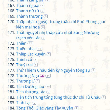
Thanh Lăng đài
7
Thành ngoại
7
Thánh nữ từ
6
Thành thượng
5
Thập nhất nguyệt trung tuần chí Phù Phong giới
kiến mai hoa
6
Thất nguyệt nhị thập cửu nhật Sùng Nhượng
trạch yến tác
7
Thiền
12
Thiên nhai
11
Thiệp Lạc xuyên
5
Thính cổ
5
Thuỷ trai
5
Thứ Thiểm Châu tiên ký Nguyên tòng sự
7
Thường Nga
14
Thương Ư
3
Tịch Dương lâu
10
Tịch thượng tác
6
Tiễn tịch trùng tống tùng thúc dư chi Tử Châu
5
Tỉnh Lạc
6
Tống Thôi Giác vãng Tây Xuyên
4