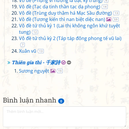
Vô đề (Phụng vĩ hương la bạc kỷ trùng)
8
Vô đề (Tạc dạ tinh thần tạc dạ phong)
14
Vô đề (Trùng duy thâm há Mạc Sầu đường)
13
Vô đề (Tương kiến thì nan biệt diệc nan)
59
Vô đề tứ thủ kỳ 1 (Lai thị không ngôn khứ tuyệt
tung)
12
Vô đề tứ thủ kỳ 2 (Táp táp đông phong tế vũ lai)
7
Xuân vũ
13
Thiên gia thi - 千家詩
Sương nguyệt
19
Bình luận nhanh
0