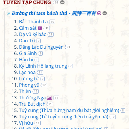
TUYỂN TẬP CHUNG
25
Đường thi tam bách thủ - 唐詩三百首
Bắc Thanh La
16
Cẩm sắt
31
Dạ vũ ký bắc
23
Dao Trì
9
Đăng Lạc Du nguyên
23
Giả Sinh
9
Hàn bi
1
Ký Lệnh Hồ lang trung
7
Lạc hoa
21
Lương tứ
9
Phong vũ
12
Thiền
12
Thường Nga
14
Trù Bút dịch
11
Tuỳ cung (Thừa hứng nam du bất giới nghiêm)
8
Tuỳ cung (Tử tuyền cung điện toả yên hà)
10
Vị hữu
11