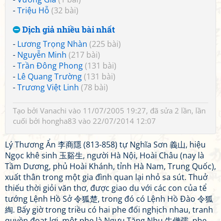
-
Triệu Hỗ
(32 bài)
Dịch giả nhiều bài nhất
-
Lương Trọng Nhàn
(225 bài)
-
Nguyễn Minh
(217 bài)
-
Trần Đông Phong
(131 bài)
-
Lê Quang Trường
(131 bài)
-
Trương Việt Linh
(78 bài)
Tạo bởi
Vanachi
vào 11/07/2005 19:27, đã sửa 2 lần, lần
cuối bởi
hongha83
vào 22/07/2014 12:07
Lý Thương Ẩn 李商隱 (813-858) tự Nghĩa Sơn 義山, hiệu
Ngọc khê sinh 玉谿生, người Hà Nội, Hoài Châu (nay là
Tầm Dương, phủ Hoài Khánh, tỉnh Hà Nam, Trung Quốc),
xuất thân trong một gia đình quan lại nhỏ sa sút. Thuở
thiếu thời giỏi văn thơ, được giao du với các con của tể
tướng Lệnh Hồ Sở 令狐楚, trong đó có Lệnh Hồ Đào 令狐
綯. Bấy giờ trong triều có hai phe đối nghịch nhau, tranh
quyền đoạt lợi, một phe là Ngưu Tăng Nhụ 牛僧孺, phe