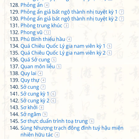
Phỏng ẩn
4
Phỏng ẩn giả bất ngộ thành nhị tuyệt kỳ 1
7
Phỏng ẩn giả bất ngộ thành nhị tuyệt kỳ 2
7
Phòng trung khúc
3
Phong vũ
12
Phú Bình thiếu hầu
4
Quá Chiêu Quốc Lý gia nam viên kỳ 1
5
Quá Chiêu Quốc Lý gia nam viên kỳ 2
5
Quá Sở cung
5
Quan môn liễu
5
Quy lai
4
Quy thự
4
Sở cung
7
Sở cung kỳ 1
6
Sở cung kỳ 2
6
Sơ khởi
8
Sở ngâm
9
Sơ thực duẩn trình toạ trung
6
Sùng Nhượng trạch đông đình tuý hậu miện
nhiên hữu tác
4