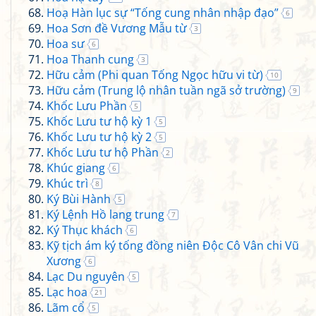
Hoạ Hàn lục sự “Tống cung nhân nhập đạo”
6
Hoa Sơn đề Vương Mẫu từ
3
Hoa sư
6
Hoa Thanh cung
3
Hữu cảm (Phi quan Tống Ngọc hữu vi từ)
10
Hữu cảm (Trung lộ nhân tuần ngã sở trường)
9
Khốc Lưu Phần
5
Khốc Lưu tư hộ kỳ 1
5
Khốc Lưu tư hộ kỳ 2
5
Khốc Lưu tư hộ Phần
2
Khúc giang
6
Khúc trì
8
Ký Bùi Hành
5
Ký Lệnh Hồ lang trung
7
Ký Thục khách
6
Kỹ tịch ám ký tống đồng niên Độc Cô Vân chi Vũ
Xương
6
Lạc Du nguyên
5
Lạc hoa
21
Lãm cổ
5