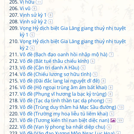
Vị hữu
11
Vi vũ
8
Vịnh sử kỳ 1
8
Vịnh sử kỳ 2
6
Vọng Hỷ dịch biệt Gia Lăng giang thuỷ nhị tuyệt
kỳ 1
5
Vọng Hỷ dịch biệt Gia Lăng giang thuỷ nhị tuyệt
kỳ 2
6
Vô đề (Bạch đạo oanh hồi nhập mộ hà)
7
Vô đề (Bát tuế thâu chiếu kính)
6
Vô đề (Cận tri danh A Hầu)
5
Vô đề (Chiếu lương sơ hữu tình)
5
Vô đề (Đãi đắc lang lai nguyệt dĩ đê)
8
Vô đề (Hộ ngoại trùng âm ám bất khai)
8
Vô đề (Phụng vĩ hương la bạc kỷ trùng)
8
Vô đề (Tạc dạ tinh thần tạc dạ phong)
14
Vô đề (Trùng duy thâm há Mạc Sầu đường)
13
Vô đề (Trường my hoạ liễu tú liêm khai)
5
Vô đề (Tương kiến thì nan biệt diệc nan)
59
Vô đề (Vạn lý phong ba nhất diệp chu)
6
Vô đề (Văn đạo Xương Môn Ngạc Lục Hoa)
6