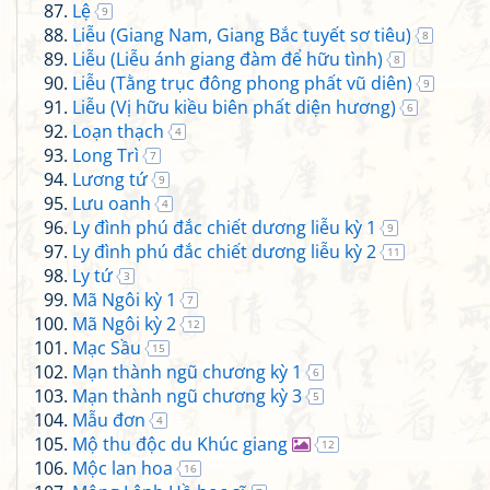
Lệ
9
Liễu (Giang Nam, Giang Bắc tuyết sơ tiêu)
8
Liễu (Liễu ánh giang đàm để hữu tình)
8
Liễu (Tằng trục đông phong phất vũ diên)
9
Liễu (Vị hữu kiều biên phất diện hương)
6
Loạn thạch
4
Long Trì
7
Lương tứ
9
Lưu oanh
4
Ly đình phú đắc chiết dương liễu kỳ 1
9
Ly đình phú đắc chiết dương liễu kỳ 2
11
Ly tứ
3
Mã Ngôi kỳ 1
7
Mã Ngôi kỳ 2
12
Mạc Sầu
15
Mạn thành ngũ chương kỳ 1
6
Mạn thành ngũ chương kỳ 3
5
Mẫu đơn
4
Mộ thu độc du Khúc giang
12
Mộc lan hoa
16