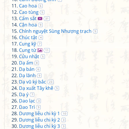
Cao hoa
6
Cao tùng
5
Cẩm sắt
31
Cận hoa
9
Chính nguyệt Sùng Nhượng trạch
5
Chúc tật
4
Cung kỹ
7
Cung từ
11
Cửu nhật
5
Dạ ẩm
8
Dạ bán
6
Dạ lãnh
9
Dạ vũ ký bắc
23
Dạ xuất Tây khê
5
Dạ ý
7
Dao lạc
3
Dao Trì
9
Dương liễu chi kỳ 1
10
Dương liễu chi kỳ 2
3
Dương liễu chi kỳ 3
3