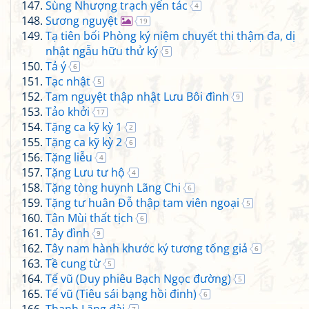
Sùng Nhượng trạch yến tác
4
Sương nguyệt
19
Tạ tiên bối Phòng ký niệm chuyết thi thậm đa, dị
nhật ngẫu hữu thử ký
5
Tả ý
6
Tạc nhật
5
Tam nguyệt thập nhật Lưu Bôi đình
9
Tảo khởi
17
Tặng ca kỹ kỳ 1
2
Tặng ca kỹ kỳ 2
6
Tặng liễu
4
Tặng Lưu tư hộ
4
Tặng tòng huynh Lãng Chi
6
Tặng tư huân Đỗ thập tam viên ngoại
5
Tân Mùi thất tịch
6
Tây đình
9
Tây nam hành khước ký tương tống giả
6
Tề cung từ
5
Tế vũ (Duy phiêu Bạch Ngọc đường)
5
Tế vũ (Tiêu sái bạng hồi đinh)
6