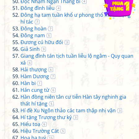
Độc Nhậm Ngạn Thăng bi
4
Đông đình liễu
4
Đông hạ tam tuần khổ ư phong thổ mã thượng
hí tác
7
Đông hoàn
7
Đông nam
5
Đương cú hữu đối
3
Giả Sinh
9
Giang đình tán tịch tuần liễu lộ ngâm - Quy quan
xá
6
Hải thượng
6
Hàm Dương
7
Hàn bi
1
Hán cung từ
6
Hàn đồng niên tân cư tiễn Hàn tây nghinh gia
thất hí tặng
5
Hí đề Xu Ngôn thảo các tam thập nhị vận
3
Hí tặng Trương thư ký
3
Hiểu toạ
6
Hiệu Trường Cát
5
Hoa hạ tuý
15