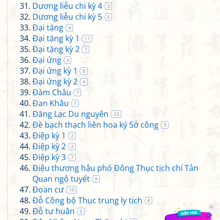
Dương liễu chi kỳ 4
3
Dương liễu chi kỳ 5
6
Đại tặng
4
Đại tặng kỳ 1
11
Đại tặng kỳ 2
7
Đại ứng
3
Đại ứng kỳ 1
8
Đại ứng kỳ 2
4
Đàm Châu
7
Đan Khâu
7
Đăng Lạc Du nguyên
23
Đề bạch thạch liên hoa ký Sở công
9
Điệp kỳ 1
2
Điệp kỳ 2
2
Điệp kỳ 3
7
Điệu thương hậu phó Đông Thục tịch chí Tản
Quan ngộ tuyết
9
Đoan cư
10
Đỗ Công bộ Thục trung ly tịch
8
Đỗ tư huân
5