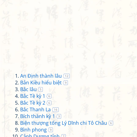
An Định thành lâu
12
Bản Kiều hiểu biệt
9
Bắc lâu
5
Bắc Tề kỳ 1
6
Bắc Tề kỳ 2
6
Bắc Thanh La
16
Bích thành kỳ 1
3
Biện thượng tống Lý Dĩnh chi Tô Châu
6
Bình phong
9
Cảnh Dương tỉnh
7