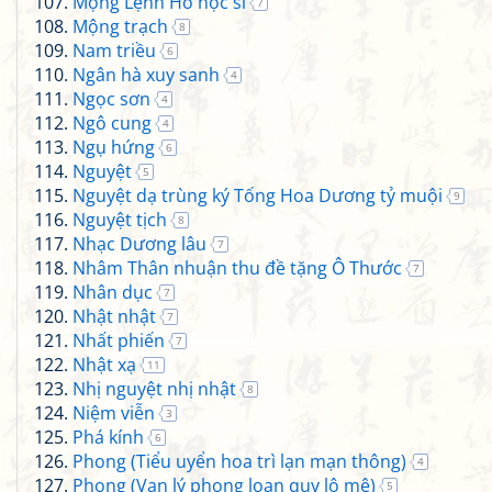
Mộng Lệnh Hồ học sĩ
7
Mộng trạch
8
Nam triều
6
Ngân hà xuy sanh
4
Ngọc sơn
4
Ngô cung
4
Ngụ hứng
6
Nguyệt
5
Nguyệt dạ trùng ký Tống Hoa Dương tỷ muội
9
Nguyệt tịch
8
Nhạc Dương lâu
7
Nhâm Thân nhuận thu đề tặng Ô Thước
7
Nhân dục
7
Nhật nhật
7
Nhất phiến
7
Nhật xạ
11
Nhị nguyệt nhị nhật
8
Niệm viễn
3
Phá kính
6
Phong (Tiểu uyển hoa trì lạn mạn thông)
4
Phong (Vạn lý phong loan quy lộ mê)
5