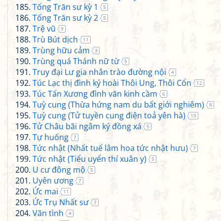
Tống Trăn sư kỳ 1
5
Tống Trăn sư kỳ 2
5
Trệ vũ
9
Trù Bút dịch
11
Trùng hữu cảm
3
Trùng quá Thánh nữ từ
5
Truy đại Lư gia nhân trào đường nội
4
Túc Lạc thị đình ký hoài Thôi Ung, Thôi Cổn
12
Túc Tấn Xương đình văn kinh cầm
6
Tuỳ cung (Thừa hứng nam du bất giới nghiêm)
8
Tuỳ cung (Tử tuyền cung điện toả yên hà)
10
Tử Châu bãi ngâm ký đồng xá
5
Tự huống
7
Tức nhật (Nhất tuế lâm hoa tức nhật hưu)
7
Tức nhật (Tiểu uyển thí xuân y)
5
U cư đông mộ
5
Uyên ương
7
Ức mai
11
Ức Trụ Nhất sư
7
Vãn tình
4