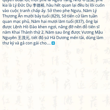
kia là Lý Đức Dụ 李德裕, hầu hết quan lại đều bị lôi cuốn
vào cuộc tranh chấp ấy. Sở theo phe Ngưu. Năm Lý
Thương Ẩn mười bảy tuổi (829), Sở tiến cử làm tuần
quan mạc phủ. Năm hai mươi lăm tuổi (837), ông lại
được Lệnh Hồ Đào khen ngợi, nâng đỡ nên đỗ tiến sĩ
năm Khai Thành thứ 2. Năm sau ông được Vương Mậu
Nguyên 王茂元, tiết độ sứ Hà Dương mến tài, dùng làm
thư ký và gả con gái cho.…