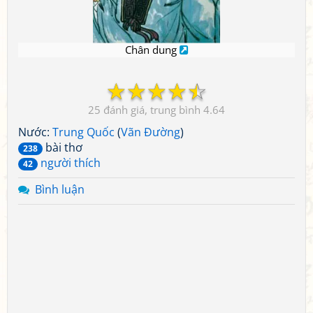
Chân dung
☆
☆
☆
☆
☆
25
4.64
Nước:
Trung Quốc
(
Vãn Đường
)
bài thơ
238
người thích
42
Bình luận