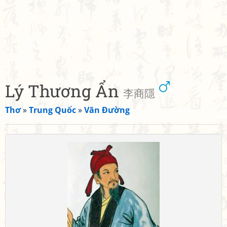
Lý Thương Ẩn
李商隱
Thơ
»
Trung Quốc
»
Vãn Đường