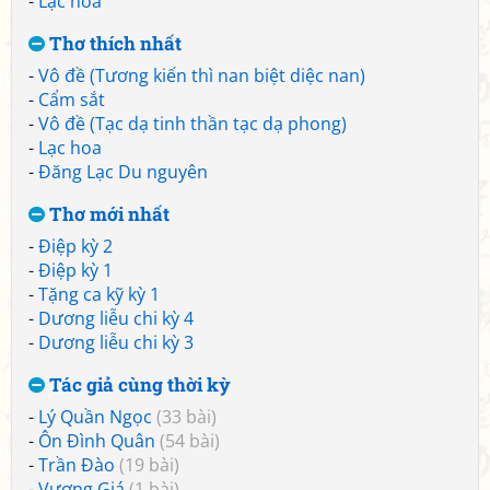
-
Lạc hoa
Thơ thích nhất
-
Vô đề (Tương kiến thì nan biệt diệc nan)
-
Cẩm sắt
-
Vô đề (Tạc dạ tinh thần tạc dạ phong)
-
Lạc hoa
-
Đăng Lạc Du nguyên
Thơ mới nhất
-
Điệp kỳ 2
-
Điệp kỳ 1
-
Tặng ca kỹ kỳ 1
-
Dương liễu chi kỳ 4
-
Dương liễu chi kỳ 3
Tác giả cùng thời kỳ
-
Lý Quần Ngọc
(33 bài)
-
Ôn Đình Quân
(54 bài)
-
Trần Đào
(19 bài)
-
Vương Giá
(1 bài)