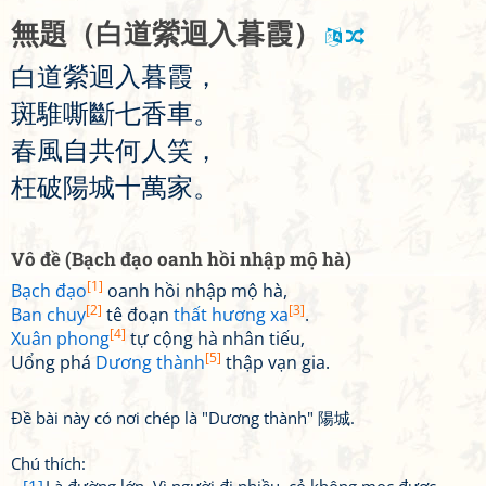
無
題
（
白
道
縈
迴
入
暮
霞
）
白
道
縈
迴
入
暮
霞
，
斑
騅
嘶
斷
七
香
車
。
春
風
自
共
何
人
笑
，
枉
破
陽
城
十
萬
家
。
Vô đề (Bạch đạo oanh hồi nhập mộ hà)
[1]
Bạch đạo
oanh hồi nhập mộ hà,
[2]
[3]
Ban chuy
tê đoạn
thất hương xa
.
[4]
Xuân phong
tự cộng hà nhân tiếu,
[5]
Uổng phá
Dương thành
thập vạn gia.
Đề bài này có nơi chép là "Dương thành" 陽城.
Chú thích: