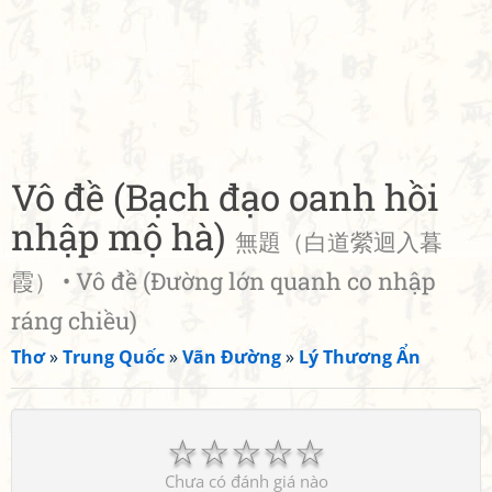
Vô đề (Bạch đạo oanh hồi
nhập mộ hà)
無題（白道縈迴入暮
霞） • Vô đề (Đường lớn quanh co nhập
ráng chiều)
Thơ
»
Trung Quốc
»
Vãn Đường
»
Lý Thương Ẩn
☆
☆
☆
☆
☆
Chưa có đánh giá nào