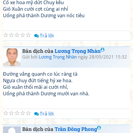
Cổ xe hoa mỹ dứt Chuy kêu
Gió Xuân cười cợt cùng ai nhỉ
Uổng phá thành Dương vạn nóc tiêu
☆
☆
☆
☆
☆
Trả lời
Bản dịch của
Lương Trọng Nhàn
Gửi bởi
Lương Trọng Nhàn
ngày 28/05/2021 15:32
Đường vắng quanh co lúc ráng tà
Ngựa chuy đứt tiếng hý xe hoa.
Gió xuân thổi mãi ai cười nhỉ,
Uổng phá thành Dương mười vạn nhà.
☆
☆
☆
☆
☆
Trả lời
Bản dịch của
Trần Đông Phong