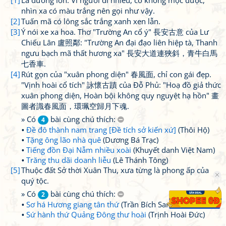
[1]
Là đường lớn. Vì người đi nhiều, cỏ không mọc được,
nhìn xa có màu trắng nên gọi như vậy.
[2]
Tuấn mã có lông sắc trắng xanh xen lẫn.
[3]
Ý nói xe xa hoa. Thơ "Trường An cổ ý" 長安古意 của Lư
Chiếu Lân 盧照鄰: "Trường An đại đạo liên hiệp tà, Thanh
ngưu bạch mã thất hương xa" 長安大道連狹斜，青牛白馬
七香車.
[4]
Rút gọn của "xuân phong diện" 春風面, chỉ con gái đẹp.
"Vịnh hoài cổ tích" 詠懷古蹟 của Đỗ Phủ: "Hoạ đồ giả thức
xuân phong diện, Hoàn bội không quy nguyệt hạ hồn" 畫
圖者識春風面，環珮空歸月下魂.
» Có
bài cùng chú thích:
4
Đề đô thành nam trang [Đề tích sở kiến xứ]
(Thôi Hộ)
Tặng ông lão nhà quê
(Dương Bá Trạc)
Tiếng đồn Đại Nẫm nhiều xoài
(Khuyết danh Việt Nam)
Trăng thu dãi doanh liễu
(Lê Thánh Tông)
[5]
Thuộc đất Sở thời Xuân Thu, xưa từng là phong ấp của
quý tộc.
» Có
bài cùng chú thích:
2
Sơ há Hương giang tân thứ
(Trần Bích San)
Sứ hành thứ Quảng Đông thư hoài
(Trịnh Hoài Đức)