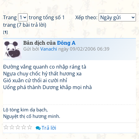
Trang
trong tổng số 1
Xếp theo:
trang (7 bài trả lời)
[
1
]
Bản dịch của
Đông A
Gửi bởi
Vanachi
ngày 09/02/2006 06:39
Đường vắng quanh co nhập ráng tà
Ngựa chuy chốc hý thất hương xa
Gió xuân cứ thổi ai cười nhỉ
Uổng phá thành Dương khắp mọi nhà
Lộ tòng kim dạ bạch,
Nguyệt thị cố hương minh.
☆
☆
☆
☆
☆
Trả lời