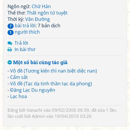
Ngôn ngữ:
Chữ Hán
Thể thơ:
Thất ngôn tứ tuyệt
Thời kỳ:
Vãn Đường
bài trả lời
: 7 bản dịch
7
người thích
1
Trả lời
In bài thơ
Một số bài cùng tác giả
-
Vô đề (Tương kiến thì nan biệt diệc nan)
-
Cẩm sắt
-
Vô đề (Tạc dạ tinh thần tạc dạ phong)
-
Đăng Lạc Du nguyên
-
Lạc hoa
Đăng bởi
Vanachi
vào 09/02/2006 06:39, đã sửa 1 lần,
lần cuối bởi
Admin
vào 19/04/2010 03:26