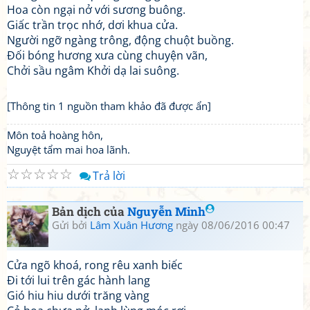
Hoa còn ngại nở với sương buông.
Giấc trần trọc nhớ, dơi khua cửa.
Người ngỡ ngàng trông, động chuột buồng.
Đối bóng hương xưa cùng chuyện vãn,
Chởi sầu ngâm Khởi dạ lai suông.
[Thông tin 1 nguồn tham khảo đã được ẩn]
Môn toả hoàng hôn,
Nguyệt tẩm mai hoa lãnh.
☆
☆
☆
☆
☆
Trả lời
Bản dịch của
Nguyễn Minh
Gửi bởi
Lâm Xuân Hương
ngày 08/06/2016 00:47
Cửa ngõ khoá, rong rêu xanh biếc
Đi tới lui trên gác hành lang
Gió hiu hiu dưới trăng vàng