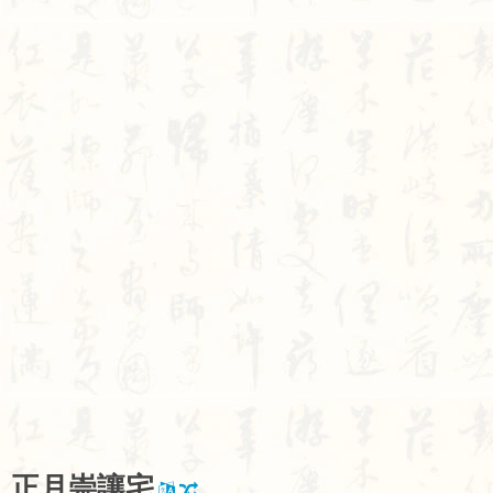
正
月
崇
讓
宅