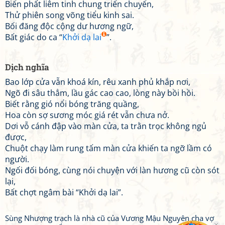
Biển phất liêm tinh chung triển chuyển,
Thử phiên song võng tiểu kinh sai.
Bối đăng độc cộng dư hương ngữ,
Bất giác do ca “
Khởi dạ lai
”.
Dịch nghĩa
Bao lớp cửa vẫn khoá kín, rêu xanh phủ khắp nơi,
Ngõ đi sâu thẳm, lầu gác cao cao, lòng này bồi hồi.
Biết rằng gió nổi bóng trăng quầng,
Hoa còn sợ sương móc giá rét vẫn chưa nở.
Dơi vỗ cánh đập vào màn cửa, ta trằn trọc không ngủ
được,
Chuột chạy làm rung tấm màn cửa khiến ta ngỡ lầm có
người.
Ngối đối bóng, cùng nói chuyện với làn hương cũ còn sót
lại,
Bất chợt ngâm bài “Khởi dạ lai”.
Sùng Nhượng trạch là nhà cũ của Vương Mậu Nguyên cha vợ