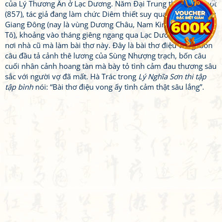
của Lý Thương Ẩn ở Lạc Dương. Năm Đại Trung thứ mười một
(857), tác giả đang làm chức Diêm thiết suy quan, trong lúc du
Giang Đông (nay là vùng Dương Châu, Nam Kinh tỉnh Giang
Tô), khoảng vào tháng giêng ngang qua Lạc Dương, đêm ở lại
nơi nhà cũ mà làm bài thơ này. Đây là bài thơ điệu vong, bốn
câu đầu tả cảnh thê lương của Sùng Nhượng trạch, bốn câu
cuối nhân cảnh hoang tàn mà bày tỏ tình cảm đau thương sâu
sắc với người vợ đã mất. Hà Trác trong
Lý Nghĩa Sơn thi tập
tập bình
nói: “Bài thơ điệu vong ấy tình cảm thật sâu lắng”.