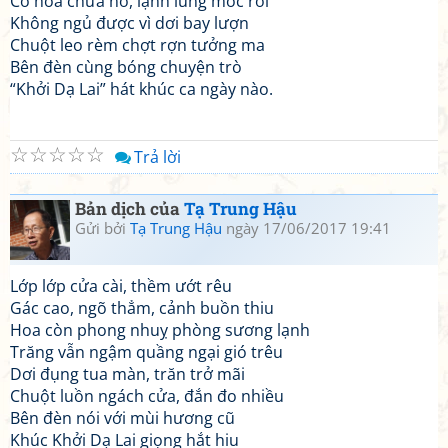
Cỏ hoa chưa nở, lạnh lùng móc rơi
Không ngủ được vì dơi bay lượn
Chuột leo rèm chợt rợn tưởng ma
Bên đèn cùng bóng chuyện trò
“Khởi Dạ Lai” hát khúc ca ngày nào.
☆
☆
☆
☆
☆
Trả lời
Bản dịch của
Tạ Trung Hậu
Gửi bởi
Tạ Trung Hậu
ngày 17/06/2017 19:41
Lớp lớp cửa cài, thềm ướt rêu
Gác cao, ngõ thẳm, cảnh buồn thiu
Hoa còn phong nhuỵ phòng sương lạnh
Trăng vẫn ngậm quầng ngại gió trêu
Dơi đụng tua màn, trăn trở mãi
Chuột luồn ngách cửa, đắn đo nhiều
Bên đèn nói với mùi hương cũ
Khúc Khởi Dạ Lai giọng hắt hiu