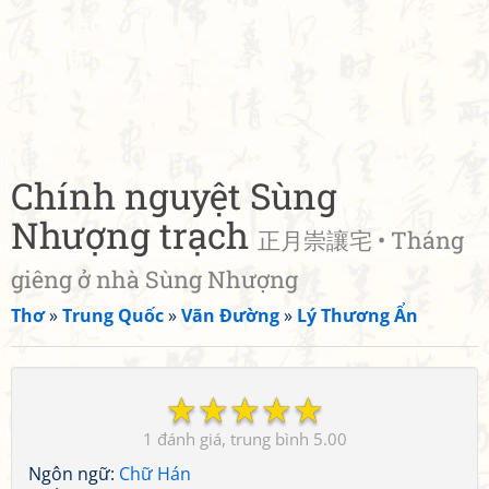
Chính nguyệt Sùng
Nhượng trạch
正月崇讓宅 • Tháng
giêng ở nhà Sùng Nhượng
Thơ
»
Trung Quốc
»
Vãn Đường
»
Lý Thương Ẩn
☆
☆
☆
☆
☆
1
5.00
Ngôn ngữ:
Chữ Hán