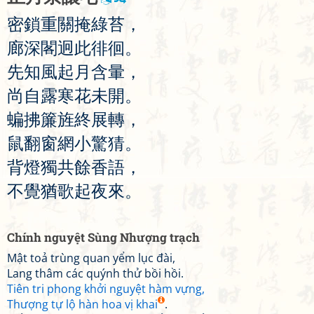
密
鎖
重
關
掩
綠
苔
，
廊
深
閣
迥
此
徘
徊
。
先
知
風
起
月
含
暈
，
尚
自
露
寒
花
未
開
。
蝙
拂
簾
旌
終
展
轉
，
鼠
翻
窗
網
小
驚
猜
。
背
燈
獨
共
餘
香
語
，
不
覺
猶
歌
起
夜
來
。
Chính nguyệt Sùng Nhượng trạch
Mật toả trùng quan yểm lục đài,
Lang thâm các quýnh thử bồi hồi.
Tiên tri phong khởi nguyệt hàm vựng,
Thượng tự lộ hàn hoa vị khai
.