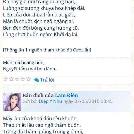
Đã hay gió nổi trăng quầng hạn,
Luống sợ sương khuya hoa khép đài.
Liếp cửa dơi khua trằn trọc giấc,
Màn là chuột xịch ngỡ ngàng ai.
Bên đèn đối bóng cùng hương cũ,
Lòng chợt buồn ngâm Khởi dạ lai.
[Thông tin 1 nguồn tham khảo đã được ẩn]
Môn toả hoàng hôn,
Nguyệt tẩm mai hoa lãnh.
☆
☆
☆
☆
☆
Trả lời
Bản dịch của
Lam Điền
Gửi bởi
Diệp Y Như
ngày 07/05/2010 00:45
Mấy lần cửa khoá dấu rêu khuôn,
Thao thiết lầu cao ngõ thẳm buồn.
Trăng đã thâm quầng trong gió nổi,