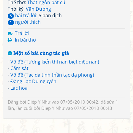
Thể thơ:
Thất ngôn bát cú
Thời kỳ:
Vãn Đường
bài trả lời
: 5 bản dịch
5
người thích
1
Trả lời
In bài thơ
Một số bài cùng tác giả
-
Vô đề (Tương kiến thì nan biệt diệc nan)
-
Cẩm sắt
-
Vô đề (Tạc dạ tinh thần tạc dạ phong)
-
Đăng Lạc Du nguyên
-
Lạc hoa
Đăng bởi
Diệp Y Như
vào 07/05/2010 00:42, đã sửa 1
lần, lần cuối bởi
Diệp Y Như
vào 07/05/2010 00:43