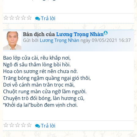
☆
☆
☆
☆
☆
Trả lời
Bản dịch của
Lương Trọng Nhàn
Gửi bởi
Lương Trọng Nhàn
ngày 09/05/2021 16:37
Bao lớp cửa cài, rêu khắp nơi,
Ngõ đi sâu thẳm lòng bồi hồi.
Hoa còn sương rét nên chưa nở.
Trăng bóng ngậm quầng ngại gió thôi,
Dơi vỗ cánh màn trằn trọc mãi,
Chuột rung màn cửa ngỡ lầm người.
Chuyện trò đối bóng, làn hương cũ,
“Khởi dạ lai”buồn đem vịnh chơi.
☆
☆
☆
☆
☆
Trả lời