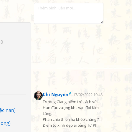
00
Chi Nguyen
17/02/2022 10:48
Trường Giang hiểm trở cách vời.

Hun đúc vượng khí, vạn đời Kim 
iệc nan)
Lăng.

Phân chia thiên hạ khéo chăng.?

hong)
Điểm tô xinh đẹp ai bằng Từ Phi