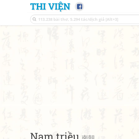
THI VIỆN
Nam triều
南朝