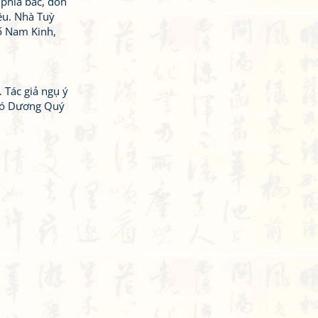
phía bắc, dồn
ều. Nhà Tuỳ
hố Nam Kinh,
 Tác giả ngụ ý
 có Dương Quý