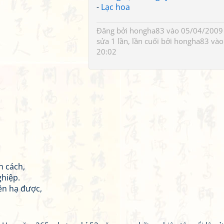
-
Lạc hoa
Đăng bởi
hongha83
vào 05/04/2009 
sửa 1 lần, lần cuối bởi
hongha83
vào
20:02
n cách,
ghiệp.
iên hạ được,