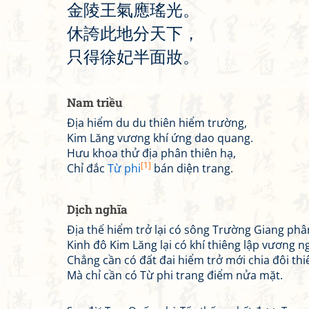
金
陵
王
氣
應
瑤
光
。
休
誇
此
地
分
天
下
，
只
得
徐
妃
半
面
妝
。
Nam triều
Địa hiểm du du thiên hiểm trường,
Kim Lăng vương khí ứng dao quang.
Hưu khoa thử địa phân thiên hạ,
[1]
Chỉ đắc
Từ phi
bán diện trang.
Dịch nghĩa
Địa thế hiểm trở lại có sông Trường Giang phâ
Kinh đô Kim Lăng lại có khí thiêng lập vương n
Chẳng cần có đất đai hiểm trở mới chia đôi th
Mà chỉ cần có Từ phi trang điểm nửa mặt.