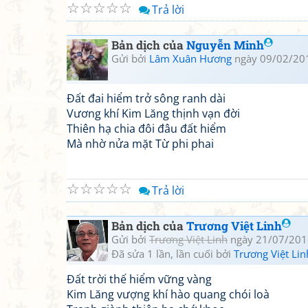
☆
☆
☆
☆
☆
Trả lời
Bản dịch của
Nguyễn Minh
Gửi bởi
Lâm Xuân Hương
ngày 09/02/20
Đất đai hiểm trở sông ranh dài
Vương khí Kim Lăng thịnh vạn đời
Thiên hạ chia đôi đâu đất hiểm
Mà nhờ nửa mặt Từ phi phai
☆
☆
☆
☆
☆
Trả lời
Bản dịch của
Trương Việt Linh
Gửi bởi
Trương Việt Linh
ngày 21/07/201
Đã sửa 1 lần, lần cuối bởi
Trương Việt Lin
Đất trời thế hiểm vững vàng
Kim Lăng vượng khí hào quang chói loà