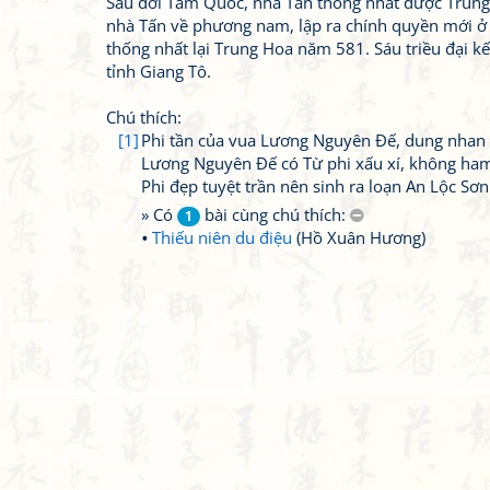
Sau đời Tam Quốc, nhà Tấn thống nhất được Trung
nhà Tấn về phương nam, lập ra chính quyền mới ở p
thống nhất lại Trung Hoa năm 581. Sáu triều đại k
tỉnh Giang Tô.
Chú thích:
[1]
Phi tần của vua Lương Nguyên Đế, dung nhan đ
Lương Nguyên Đế có Từ phi xấu xí, không ham 
Phi đẹp tuyệt trần nên sinh ra loạn An Lộc Sơn
» Có
bài cùng chú thích:
1
Thiếu niên du điệu
(Hồ Xuân Hương)