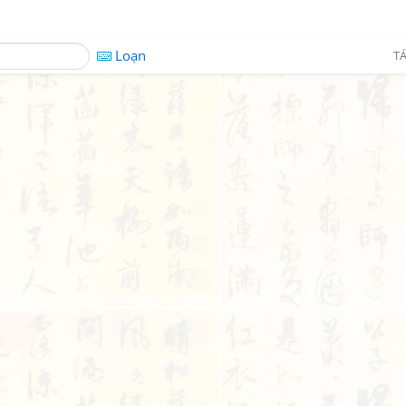
Loạn
TÁ