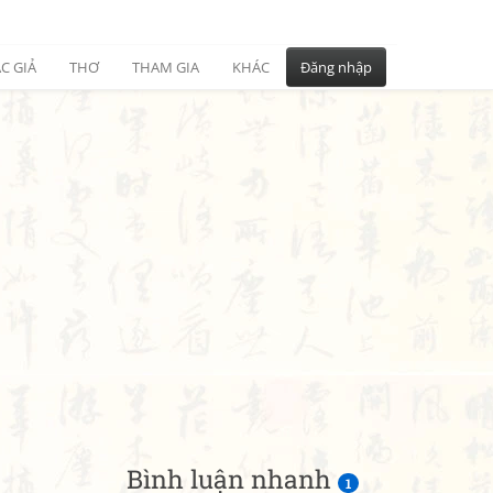
C GIẢ
THƠ
THAM GIA
KHÁC
Đăng nhập
Bình luận nhanh
1