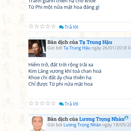
Tranh giành thiên hạ chớ khoe
Từ Phi một nửa mặt hoa đáng gì
☆
☆
☆
☆
☆
Trả lời
Bản dịch của
Tạ Trung Hậu
Gửi bởi
Tạ Trung Hậu
ngày 26/01/2018 0
Hiểm trở, đất trời rộng trãi xa
Kim Lăng vương khí toả chan hoà
Khoe chi đất ấy chia thiên hạ
Chỉ được Từ phi nửa mặt hoa
☆
☆
☆
☆
☆
Trả lời
Bản dịch của
Lương Trọng Nhàn
Gửi bởi
Lương Trọng Nhàn
ngày 18/05/2