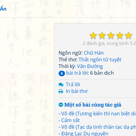
 Ẩn
☆
☆
☆
☆
☆
2
5.
Ngôn ngữ:
Chữ Hán
Thể thơ:
Thất ngôn tứ tuyệt
Thời kỳ:
Vãn Đường
bài trả lời
: 6 bản dịch
6
Trả lời
In bài thơ
Một số bài cùng tác giả
-
Vô đề (Tương kiến thì nan biệt d
-
Cẩm sắt
-
Vô đề (Tạc dạ tinh thần tạc dạ p
-
Đăng Lạc Du nguyên