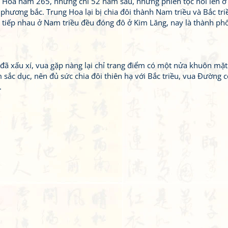
 Hoa năm 265, nhưng chỉ 52 năm sau, những phiên tộc nổi lên ở 
hương bắc. Trung Hoa lại bị chia đôi thành Nam triều và Bắc tri
ế tiếp nhau ở Nam triều đều đóng đô ở Kim Lăng, nay là thành p
ã xấu xí, vua gặp nàng lại chỉ trang điểm có một nửa khuôn mặt.
sắc dục, nên đủ sức chia đôi thiên hạ với Bắc triều, vua Đường
.