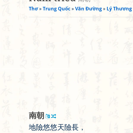
Thơ
»
Trung Quốc
»
Vãn Đường
»
Lý Thương
南
朝
地
險
悠
悠
天
險
長
，