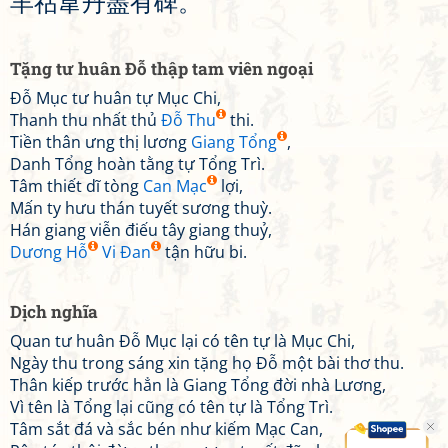
羊
祜
韋
丹
盡
有
碑
。
Tặng tư huân Đỗ thập tam viên ngoại
Đỗ Mục tư huân tự Mục Chi,
Thanh thu nhất thủ
Đỗ Thu
thi.
Tiền thân ưng thị lương
Giang Tổng
,
Danh Tổng hoàn tằng tự Tổng Trì.
Tâm thiết dĩ tòng
Can Mạc
lợi,
Mấn ty hưu thán tuyết sương thuỳ.
Hán giang viễn điếu tây giang thuỷ,
Dương Hỗ
Vi Đan
tận hữu bi.
Dịch nghĩa
Quan tư huân Đỗ Mục lại có tên tự là Mục Chi,
Ngày thu trong sáng xin tặng họ Đỗ một bài thơ thu.
Thân kiếp trước hẳn là Giang Tổng đời nhà Lương,
Vì tên là Tổng lại cũng có tên tự là Tổng Trì.
Tâm sắt đá và sắc bén như kiếm Mạc Can,