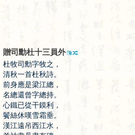
贈
司
勳
杜
十
三
員
外
杜
牧
司
勳
字
牧
之
，
清
秋
一
首
杜
秋
詩
。
前
身
應
是
梁
江
總
，
名
總
還
曾
字
總
持
。
心
鐵
已
從
干
鏌
利
，
鬢
絲
休
嘆
雪
霜
垂
。
漢
江
遠
吊
西
江
水
，