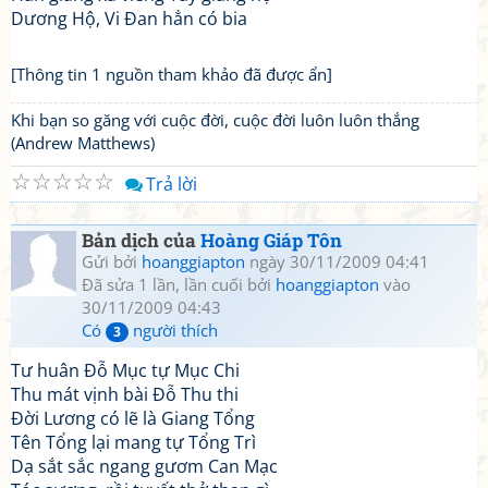
Dương Hộ, Vi Đan hẳn có bia
[Thông tin 1 nguồn tham khảo đã được ẩn]
Khi bạn so găng với cuộc đời, cuộc đời luôn luôn thắng
(Andrew Matthews)
☆
☆
☆
☆
☆
Trả lời
Bản dịch của
Hoàng Giáp Tôn
Gửi bởi
hoanggiapton
ngày 30/11/2009 04:41
Đã sửa 1 lần, lần cuối bởi
hoanggiapton
vào
30/11/2009 04:43
Có
người thích
3
Tư huân Đỗ Mục tự Mục Chi
Thu mát vịnh bài Đỗ Thu thi
Đời Lương có lẽ là Giang Tổng
Tên Tổng lại mang tự Tổng Trì
Dạ sắt sắc ngang gươm Can Mạc