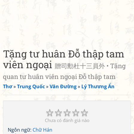
Tặng tư huân Đỗ thập tam
viên ngoại
贈司勳杜十三員外 • Tặng
quan tư huân viên ngoại Đỗ thập tam
Thơ
»
Trung Quốc
»
Vãn Đường
»
Lý Thương Ẩn
☆
☆
☆
☆
☆
Chưa có đánh giá nào
Ngôn ngữ:
Chữ Hán