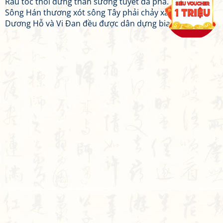
Râu tóc thôi đừng than sương tuyết đã pha.
Sông Hán thương xót sông Tây phải chảy xa hơn,
Dương Hỗ và Vi Đan đều được dân dựng bia tưởng nhớ.