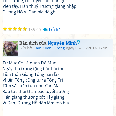
Tóc sương, rồi tuyết thở than gì
Viễn tây, Hán thuỷ Trường giang nhập
Dương Hỗ Vi Đan bia đã ghi
☆
☆
☆
☆
☆
Trả lời
1
5.00
Bản dịch của
Nguyễn Minh
Gửi bởi
Lâm Xuân Hương
ngày 05/11/2016 17:09
Tự Mục Chi là quan Đỗ Mục
Ngày thu trong tặng bác bài thơ
Tiền thân Giang Tổng hẳn là?
Vì tên Tổng cũng tự ra Tổng Trì
Tâm sắc bén tưa như Can Mạc
Râu tóc thôi than bạc tuyết sương
Hán giang thương xót Tây giang
Vi Đan, Dương Hỗ dân làm mộ bia.