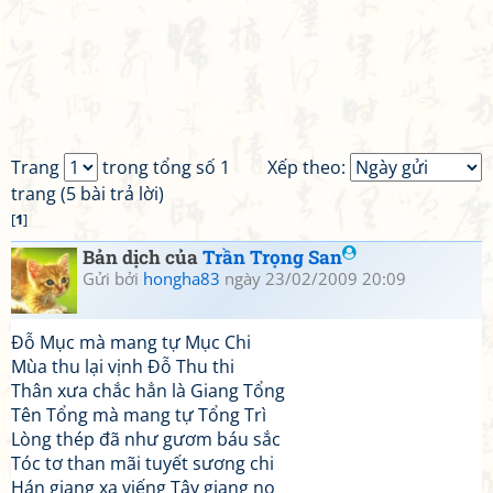
Trang
trong tổng số 1
Xếp theo:
trang (5 bài trả lời)
[
1
]
Bản dịch của
Trần Trọng San
Gửi bởi
hongha83
ngày 23/02/2009 20:09
Đỗ Mục mà mang tự Mục Chi
Mùa thu lại vịnh Đỗ Thu thi
Thân xưa chắc hẳn là Giang Tổng
Tên Tổng mà mang tự Tổng Trì
Lòng thép đã như gươm báu sắc
Tóc tơ than mãi tuyết sương chi
Hán giang xa viếng Tây giang nọ