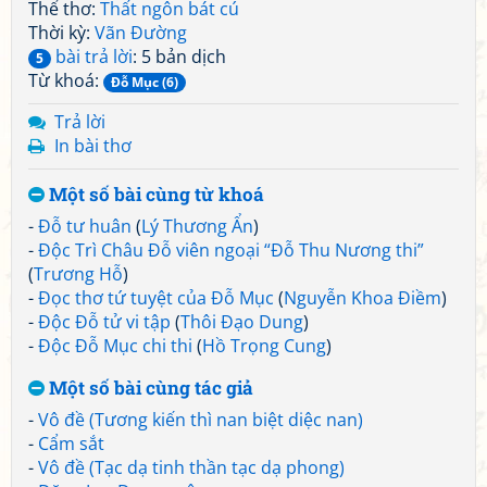
Thể thơ:
Thất ngôn bát cú
Thời kỳ:
Vãn Đường
bài trả lời
: 5 bản dịch
5
Từ khoá:
Đỗ Mục (6)
Trả lời
In bài thơ
Một số bài cùng từ khoá
-
Đỗ tư huân
(
Lý Thương Ẩn
)
-
Độc Trì Châu Đỗ viên ngoại “Đỗ Thu Nương thi”
(
Trương Hỗ
)
-
Đọc thơ tứ tuyệt của Đỗ Mục
(
Nguyễn Khoa Điềm
)
-
Độc Đỗ tử vi tập
(
Thôi Đạo Dung
)
-
Độc Đỗ Mục chi thi
(
Hồ Trọng Cung
)
Một số bài cùng tác giả
-
Vô đề (Tương kiến thì nan biệt diệc nan)
-
Cẩm sắt
-
Vô đề (Tạc dạ tinh thần tạc dạ phong)