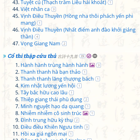
Tuyệt cú (Thạch trầm Liêu hải khoát)
1
Việt nhân ca
3
Vịnh Điêu Thuyền (Hồng nha thôi phách yến phi
mang)
1
Vịnh Điêu Thuyền (Nhất điểm anh đào khởi giáng
thần)
4
Vọng Giang Nam
2
Cổ thi thập cửu thủ
古詩十九首
19
Hành hành trùng hành hành
3
Thanh thanh hà bạn thảo
1
Thanh thanh lăng thượng bách
1
Kim nhật lương yến hội
1
Tây bắc hữu cao lâu
1
Thiệp giang thái phù dung
2
Minh nguyệt hạo dạ quang
1
Nhiễm nhiễm cô sinh trúc
1
Đình trung hữu kỳ thụ
2
Điều điều Khiên Ngưu tinh
3
Hồi xa giá ngôn mại
1