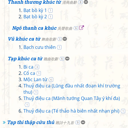
Thanh thương khúc từ
清商曲辭
8
Bạt bồ kỳ 1
1
Bạt bồ kỳ 2
1
Ngô thanh ca khúc
吳聲歌曲
6
Vũ khúc ca từ
舞曲歌辭
1
Bạch cưu thiên
1
Tạp khúc ca từ
雜曲歌辭
6
Bi ca
3
Cổ ca
1
Mộc Lan từ
6
Thuỷ điệu ca (Lũng đầu nhất đoạn khí trường
thu)
1
Thuỷ điệu ca (Mãnh tướng Quan Tây ý khí đa)
1
Thuỷ điệu ca (Tế thảo hà biên nhất nhạn phi)
1
Tạp thi thập cửu thủ
雜詩十九首
9