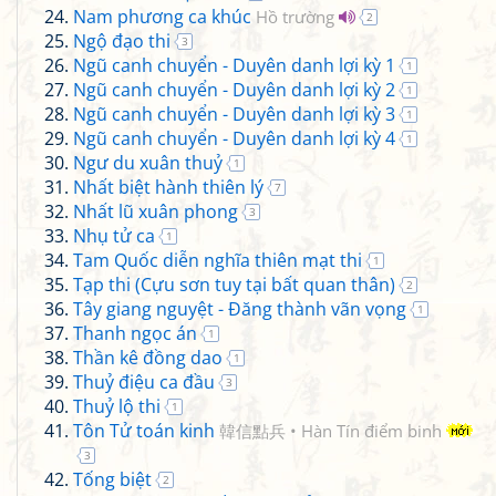
Nam phương ca khúc
Hồ trường
2
Ngộ đạo thi
3
Ngũ canh chuyển - Duyên danh lợi kỳ 1
1
Ngũ canh chuyển - Duyên danh lợi kỳ 2
1
Ngũ canh chuyển - Duyên danh lợi kỳ 3
1
Ngũ canh chuyển - Duyên danh lợi kỳ 4
1
Ngư du xuân thuỷ
1
Nhất biệt hành thiên lý
7
Nhất lũ xuân phong
3
Nhụ tử ca
1
Tam Quốc diễn nghĩa thiên mạt thi
1
Tạp thi (Cựu sơn tuy tại bất quan thân)
2
Tây giang nguyệt - Đăng thành vãn vọng
1
Thanh ngọc án
1
Thần kê đồng dao
1
Thuỷ điệu ca đầu
3
Thuỷ lộ thi
1
Tôn Tử toán kinh
韓信點兵 • Hàn Tín điểm binh
3
Tống biệt
2