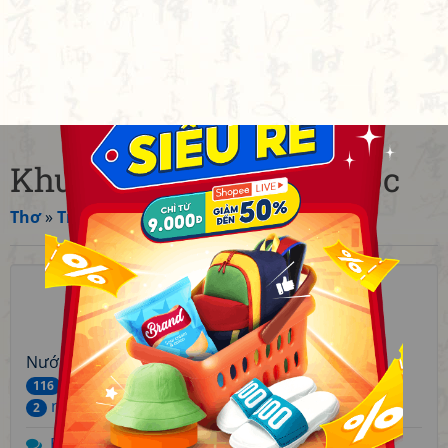
Khuyết danh Trung Quốc
Thơ
»
Trung Quốc
☆
☆
☆
☆
☆
12
3.25
Nước:
Trung Quốc
bài thơ
116
người thích
2
Bình luận