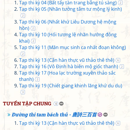
Tạp thi kỳ 04 (Bất tẩy tàn trang bẵng tú sàng)
2
Tạp thi kỳ 05 (Nhãn tưởng tâm tư mộng lý kinh)
2
Tạp thi kỳ 06 (Nhất khứ Liêu Dương hệ mộng
hồn)
2
Tạp thi kỳ 10 (Hối tương lệ nhãn hướng đông
khai)
2
Tạp thi kỳ 11 (Mãn mục sinh ca nhất đoạn không)
2
Tạp thi kỳ 13 (Cận hàn thực vũ thảo thê thê)
6
Tạp thi kỳ 16 (Vô Định hà biên mộ giốc thanh)
2
Tạp thi kỳ 17 (Hoa lạc trường xuyên thảo sắc
thanh)
2
Tạp thi kỳ 19 (Chiết giang khinh lãng khứ du du)
3
TUYỂN TẬP CHUNG
4
Đường thi tam bách thủ - 唐詩三百首
Tạp thi kỳ 13 (Cận hàn thực vũ thảo thê thê)
6