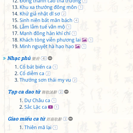
Đông thành cao thả trường
1
Khu xa thướng đông môn
1
Khứ giả nhật dĩ sơ
2
Sinh niên bất mãn bách
4
Lẫm lẫm tuế vân mộ
1
Mạnh đông hàn khí chí
1
Khách tòng viễn phương lai
1
Minh nguyệt hà hạo hạo
1
Nhạc phủ
樂府
41
Cổ bát biến ca
1
Cổ diễm ca
2
Thướng sơn thái my vu
2
Tạp ca dao từ
雜歌謠辭
2
Dự Châu ca
1
Sắc Lặc ca
1
Giao miếu ca từ
郊廟歌辭
1
Thiên mã lại
1