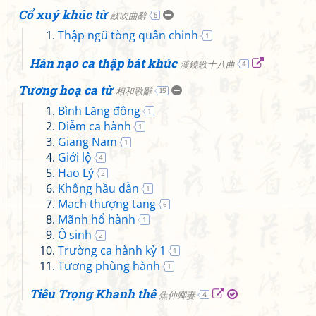
Cổ xuý khúc từ
鼓吹曲辭
5
Thập ngũ tòng quân chinh
1
Hán nạo ca thập bát khúc
漢鐃歌十八曲
4
Tương hoạ ca từ
相和歌辭
15
Bình Lăng đông
1
Diễm ca hành
1
Giang Nam
1
Giới lộ
4
Hao Lý
2
Không hầu dẫn
1
Mạch thượng tang
6
Mãnh hổ hành
1
Ô sinh
2
Trường ca hành kỳ 1
1
Tương phùng hành
1
Tiêu Trọng Khanh thê
焦仲卿妻
4