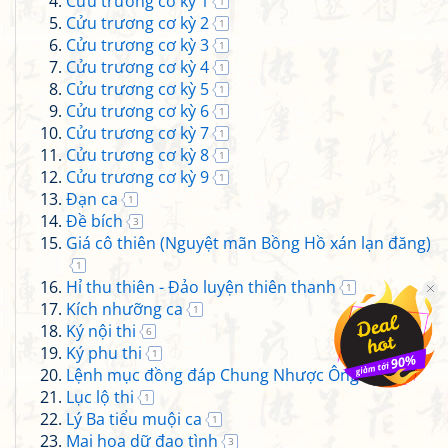
Cửu trương cơ kỳ 1
1
Cửu trương cơ kỳ 2
1
Cửu trương cơ kỳ 3
1
Cửu trương cơ kỳ 4
1
Cửu trương cơ kỳ 5
1
Cửu trương cơ kỳ 6
1
Cửu trương cơ kỳ 7
1
Cửu trương cơ kỳ 8
1
Cửu trương cơ kỳ 9
1
Đạn ca
1
Đề bích
3
Giá cô thiên (Nguyệt mãn Bồng Hồ xán lạn đăng)
1
Hỉ thu thiên - Đảo luyện thiên thanh
1
Kích nhưỡng ca
1
Ký nội thi
6
Ký phu thi
1
Lệnh mục đồng đáp Chung Nhược Ông
4
Lục lộ thi
1
Lý Ba tiểu muội ca
1
Mai hoa dữ đạo tình
3