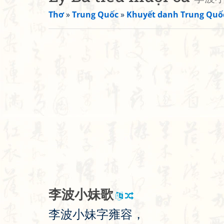
Thơ
»
Trung Quốc
»
Khuyết danh Trung Quố
李
波
小
妹
歌
李
波
小
妹
字
雍
容
，