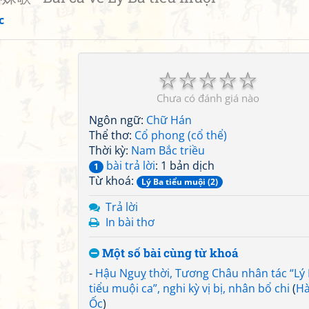
c
☆
☆
☆
☆
☆
Chưa có đánh giá nào
Ngôn ngữ:
Chữ Hán
Thể thơ:
Cổ phong (cổ thể)
Thời kỳ:
Nam Bắc triều
bài trả lời
: 1 bản dịch
1
Từ khoá:
Lý Ba tiểu muội (2)
Trả lời
In bài thơ
Một số bài cùng từ khoá
-
Hậu Nguỵ thời, Tương Châu nhân tác “Lý
tiểu muội ca”, nghi kỳ vị bị, nhân bổ chi
(
H
Ốc
)