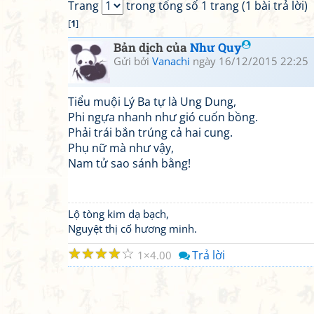
Trang
trong tổng số 1 trang (1 bài trả lời)
[
1
]
Bản dịch của
Như Quy
Gửi bởi
Vanachi
ngày 16/12/2015 22:25
Tiểu muội Lý Ba tự là Ung Dung,
Phi ngựa nhanh như gió cuốn bồng.
Phải trái bắn trúng cả hai cung.
Phụ nữ mà như vậy,
Nam tử sao sánh bằng!
Lộ tòng kim dạ bạch,
Nguyệt thị cố hương minh.
☆
☆
☆
☆
☆
Trả lời
1
4.00