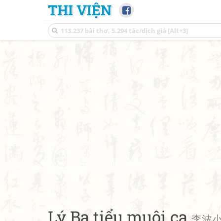
THI VIỆN
Lý Ba tiểu muội ca
李波小妹歌