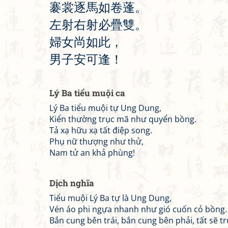
褰
裳
逐
馬
如
卷
蓬
。
左
射
右
射
必
疊
雙
。
婦
女
尚
如
此
，
男
子
安
可
逢
！
Lý Ba tiểu muội ca
Lý Ba tiểu muội tự Ung Dung,
Kiển thường trục mã như quyển bồng.
Tả xạ hữu xạ tất điệp song.
Phụ nữ thượng như thử,
Nam tử an khả phùng!
Dịch nghĩa
Tiểu muội Lý Ba tự là Ung Dung,
Vén áo phi ngựa nhanh như gió cuốn cỏ bồng.
Bắn cung bên trái, bắn cung bên phải, tất sẽ tr