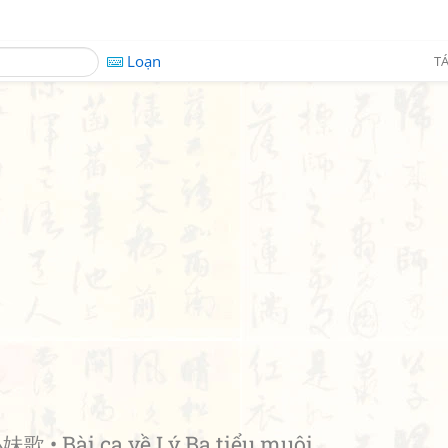
Loạn
TÁ
 • Bài ca về Lý Ba tiểu muội