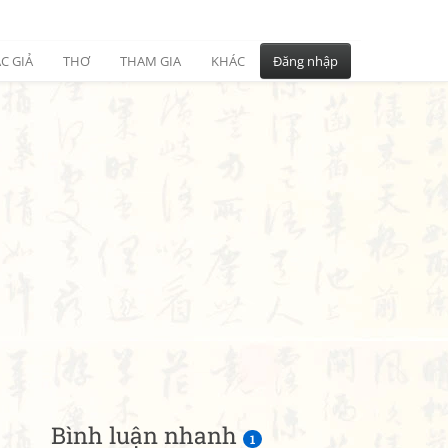
C GIẢ
THƠ
THAM GIA
KHÁC
Đăng nhập
Bình luận nhanh
1