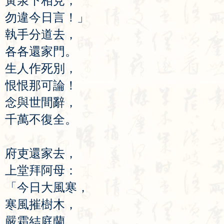
黃
泉
下
相
見
，
勿
違
今
日
言
！」
執
手
分
道
去
，
各
各
還
家
門
。
生
人
作
死
別
，
恨
恨
那
可
論
！
念
與
世
間
辭
，
千
萬
不
復
全
。
府
吏
還
家
去
，
上
堂
拜
阿
母
：
「
今
日
大
風
寒
，
寒
風
摧
樹
木
，
嚴
霜
結
庭
蘭
。