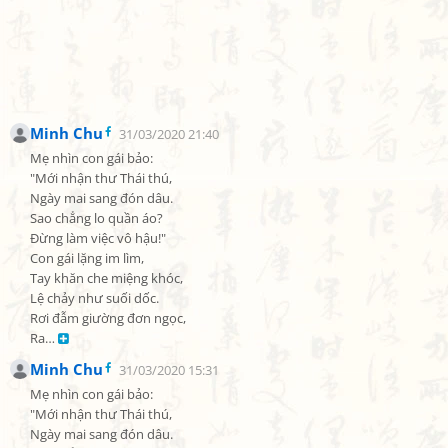
Minh Chu
31/03/2020 21:40
Mẹ nhìn con gái bảo:

"Mới nhận thư Thái thú,

Ngày mai sang đón dâu.

Sao chẳng lo quần áo?

Đừng làm việc vô hậu!"

Con gái lặng im lìm,

Tay khăn che miệng khóc,

Lệ chảy như suối dốc.

Rơi đẫm giường đơn ngọc,

Ra… 
Minh Chu
31/03/2020 15:31
Mẹ nhìn con gái bảo:

"Mới nhận thư Thái thú,

Ngày mai sang đón dâu.
