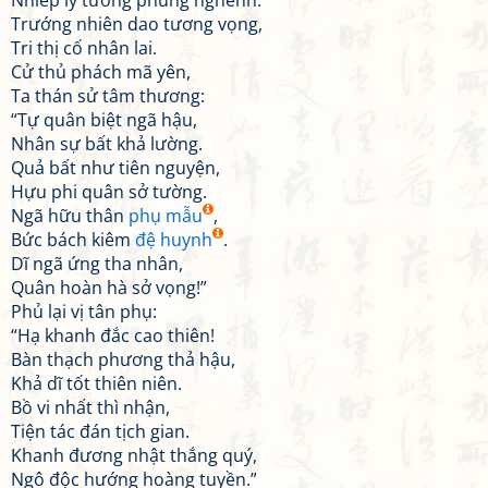
Nhiếp lý tương phùng nghênh.
Trướng nhiên dao tương vọng,
Tri thị cố nhân lai.
Cử thủ phách mã yên,
Ta thán sử tâm thương:
“Tự quân biệt ngã hậu,
Nhân sự bất khả lường.
Quả bất như tiên nguyện,
Hựu phi quân sở tường.
Ngã hữu thân
phụ mẫu
,
Bức bách kiêm
đệ huynh
.
Dĩ ngã ứng tha nhân,
Quân hoàn hà sở vọng!”
Phủ lại vị tân phụ:
“Hạ khanh đắc cao thiên!
Bàn thạch phương thả hậu,
Khả dĩ tốt thiên niên.
Bồ vi nhất thì nhận,
Tiện tác đán tịch gian.
Khanh đương nhật thắng quý,
Ngô độc hướng hoàng tuyền.”