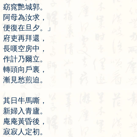
窈
窕
艷
城
郭
。
阿
母
為
汝
求
，
便
復
在
旦
夕
。」
府
吏
再
拜
還
，
長
嘆
空
房
中
，
作
計
乃
爾
立
。
轉
頭
向
戶
裏
，
漸
見
愁
煎
迫
。
其
日
牛
馬
嘶
，
新
婦
入
青
廬
。
庵
庵
黃
昏
後
，
寂
寂
人
定
初
。