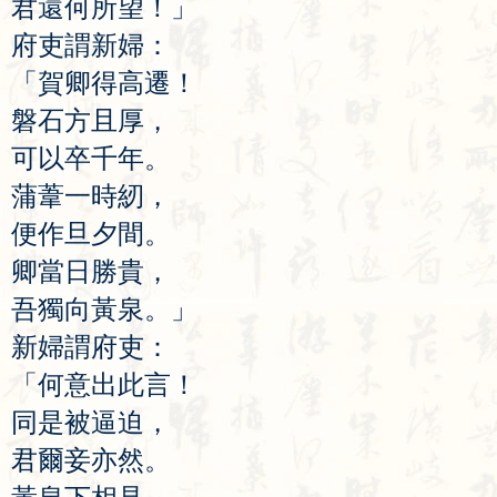
君
還
何
所
望
！」
府
吏
謂
新
婦
：
「
賀
卿
得
高
遷
！
磐
石
方
且
厚
，
可
以
卒
千
年
。
蒲
葦
一
時
紉
，
便
作
旦
夕
間
。
卿
當
日
勝
貴
，
吾
獨
向
黃
泉
。」
新
婦
謂
府
吏
：
「
何
意
出
此
言
！
同
是
被
逼
迫
，
君
爾
妾
亦
然
。