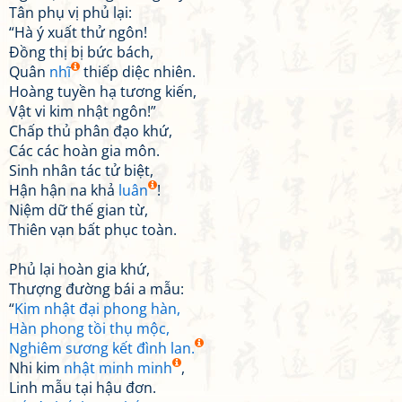
Tân phụ vị phủ lại:
“Hà ý xuất thử ngôn!
Đồng thị bị bức bách,
Quân
nhĩ
thiếp diệc nhiên.
Hoàng tuyền hạ tương kiến,
Vật vi kim nhật ngôn!”
Chấp thủ phân đạo khứ,
Các các hoàn gia môn.
Sinh nhân tác tử biệt,
Hận hận na khả
luân
!
Niệm dữ thế gian từ,
Thiên vạn bất phục toàn.
Phủ lại hoàn gia khứ,
Thượng đường bái a mẫu:
“
Kim nhật đại phong hàn,
Hàn phong tồi thụ mộc,
Nghiêm sương kết đình lan.
Nhi kim
nhật minh minh
,
Linh mẫu tại hậu đơn.