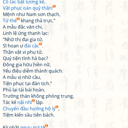
Cố tác bất lương kế,
Vật phục oán quỷ thần!
Mệnh như Nam sơn thạch,
Tứ thể
khang thả trực.”
A mẫu đắc văn chi,
Linh lệ ứng thanh lạc:
“Nhữ thị đại gia tử,
Sĩ hoạn ư
đài các
.
Thận vật vị phụ tử,
Quý tiện tình hà bạc?
Đông gia hữu hiền nữ,
Yểu điệu diễm thành quách.
A mẫu vị nhữ cầu,
Tiện phục tại đán tịch.”
Phủ lại tái bái hoàn,
Trường thán không phòng trung,
Tác kế
nãi nhĩ
lập.
Chuyển đầu hướng hộ lý
,
Tiệm kiến sầu tiên bách.
Kỳ nhật
ngưu mã tê
,