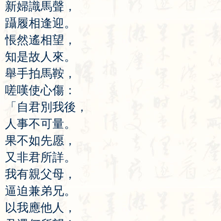
新
婦
識
馬
聲
，
躡
履
相
逢
迎
。
悵
然
遙
相
望
，
知
是
故
人
來
。
舉
手
拍
馬
鞍
，
嗟
嘆
使
心
傷
：
「
自
君
別
我
後
，
人
事
不
可
量
。
果
不
如
先
愿
，
又
非
君
所
詳
。
我
有
親
父
母
，
逼
迫
兼
弟
兄
。
以
我
應
他
人
，