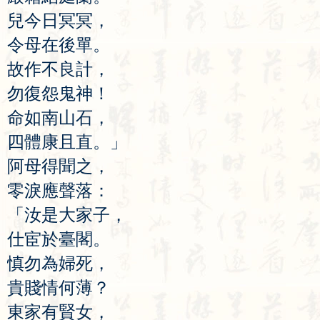
兒
今
日
冥
冥
，
令
母
在
後
單
。
故
作
不
良
計
，
勿
復
怨
鬼
神
！
命
如
南
山
石
，
四
體
康
且
直
。」
阿
母
得
聞
之
，
零
淚
應
聲
落
：
「
汝
是
大
家
子
，
仕
宦
於
臺
閣
。
慎
勿
為
婦
死
，
貴
賤
情
何
薄
？
東
家
有
賢
女
，