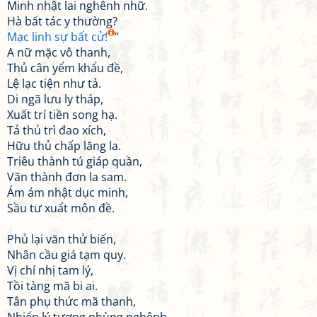
Minh nhật lai nghênh nhữ.
Hà bất tác y thường?
Mạc linh sự bất cử!
”
A nữ mặc vô thanh,
Thủ cân yểm khẩu đề,
Lệ lạc tiện như tả.
Di ngã lưu ly tháp,
Xuất trí tiền song hạ.
Tả thủ trì đao xích,
Hữu thủ chấp lăng la.
Triêu thành tú giáp quần,
Vãn thành đơn la sam.
Ám ám nhật dục minh,
Sầu tư xuất môn đề.
Phủ lại văn thử biến,
Nhân cầu giá tạm quy.
Vị chí nhị tam lý,
Tồi tàng mã bi ai.
Tân phụ thức mã thanh,