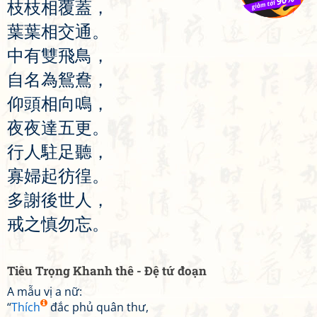
枝
枝
相
覆
蓋
，
葉
葉
相
交
通
。
中
有
雙
飛
鳥
，
自
名
為
鴛
鴦
，
仰
頭
相
向
鳴
，
夜
夜
達
五
更
。
行
人
駐
足
聽
，
寡
婦
起
彷
徨
。
多
謝
後
世
人
，
戒
之
慎
勿
忘
。
Tiêu Trọng Khanh thê - Đệ tứ đoạn
A mẫu vị a nữ:
“
Thích
đắc phủ quân thư,