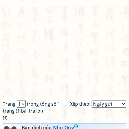
Trang
trong tổng số 1
Xếp theo:
trang (1 bài trả lời)
[
1
]
Bản dịch của
Như Quy