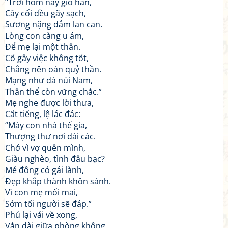
“Trời hôm nay gió hàn,
Cây cối đều gãy sạch,
Sương nặng đẫm lan can.
Lòng con càng u ám,
Để mẹ lại một thân.
Cố gây việc không tốt,
Chẳng nên oán quỷ thần.
Mạng như đá núi Nam,
Thân thể còn vững chắc.”
Mẹ nghe được lời thưa,
Cất tiếng, lệ lác đác:
“Mày con nhà thế gia,
Thượng thư nơi đài các.
Chớ vì vợ quên mình,
Giàu nghèo, tình đâu bạc?
Mé đông có gái lành,
Đẹp khắp thành khôn sánh.
Vì con mẹ mối mai,
Sớm tối người sẽ đáp.”
Phủ lại vái về xong,
Vắn dài giữa phòng không,