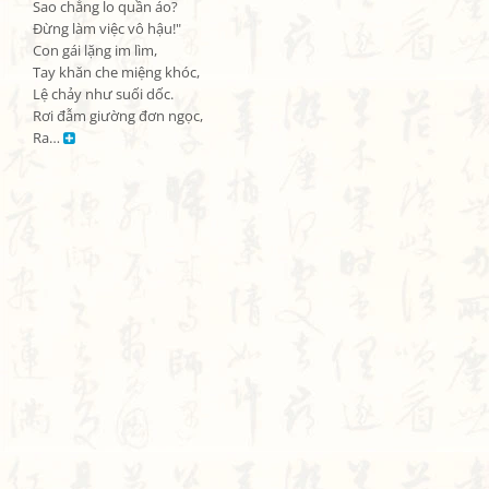
Sao chẳng lo quần áo?

Đừng làm việc vô hậu!"

Con gái lặng im lìm,

Tay khăn che miệng khóc,

Lệ chảy như suối dốc.

Rơi đẫm giường đơn ngọc,

Ra… 