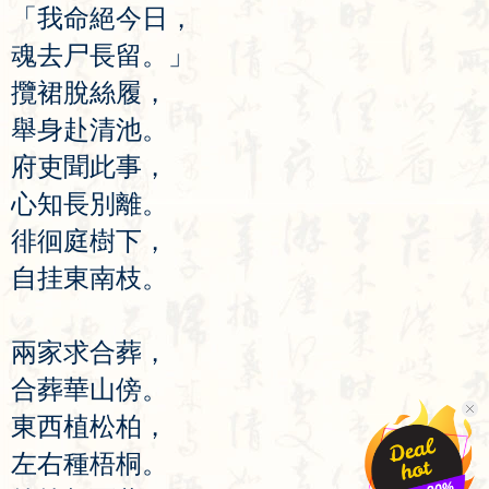
「
我
命
絕
今
日
，
魂
去
尸
長
留
。」
攬
裙
脫
絲
履
，
舉
身
赴
清
池
。
府
吏
聞
此
事
，
心
知
長
別
離
。
徘
徊
庭
樹
下
，
自
挂
東
南
枝
。
兩
家
求
合
葬
，
合
葬
華
山
傍
。
東
西
植
松
柏
，
左
右
種
梧
桐
。