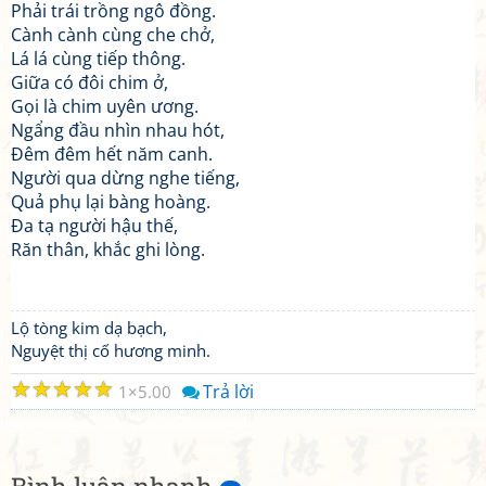
Phải trái trồng ngô đồng.
Cành cành cùng che chở,
Lá lá cùng tiếp thông.
Giữa có đôi chim ở,
Gọi là chim uyên ương.
Ngẩng đầu nhìn nhau hót,
Đêm đêm hết năm canh.
Người qua dừng nghe tiếng,
Quả phụ lại bàng hoàng.
Đa tạ người hậu thế,
Răn thân, khắc ghi lòng.
Lộ tòng kim dạ bạch,
Nguyệt thị cố hương minh.
☆
☆
☆
☆
☆
Trả lời
1
5.00