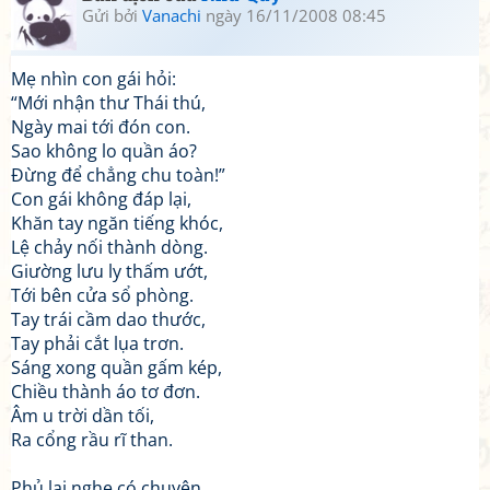
Gửi bởi
Vanachi
ngày 16/11/2008 08:45
Mẹ nhìn con gái hỏi:
“Mới nhận thư Thái thú,
Ngày mai tới đón con.
Sao không lo quần áo?
Đừng để chẳng chu toàn!”
Con gái không đáp lại,
Khăn tay ngăn tiếng khóc,
Lệ chảy nối thành dòng.
Giường lưu ly thấm ướt,
Tới bên cửa sổ phòng.
Tay trái cầm dao thước,
Tay phải cắt lụa trơn.
Sáng xong quần gấm kép,
Chiều thành áo tơ đơn.
Âm u trời dần tối,
Ra cổng rầu rĩ than.
Phủ lại nghe có chuyện,