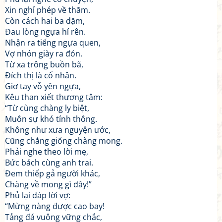
Xin nghỉ phép về thăm.
Còn cách hai ba dặm,
Đau lòng ngựa hí rên.
Nhận ra tiếng ngựa quen,
Vợ nhón giày ra đón.
Từ xa trông buồn bã,
Đích thị là cố nhân.
Giơ tay vỗ yên ngựa,
Kêu than xiết thương tâm:
“Từ cùng chàng ly biệt,
Muôn sự khó tính thông.
Không như xưa nguyện ước,
Cũng chẳng giống chàng mong.
Phải nghe theo lời mẹ,
Bức bách cùng anh trai.
Đem thiếp gả người khác,
Chàng về mong gì đây!”
Phủ lại đáp lời vợ:
“Mừng nàng được cao bay!
Tảng đá vuông vững chắc,