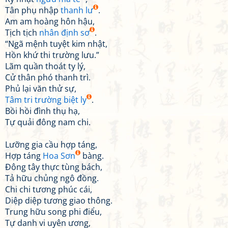
Tân phụ nhập
thanh lư
.
Am am hoàng hôn hậu,
Tịch tịch
nhân định sơ
.
“Ngã mệnh tuyệt kim nhật,
Hồn khứ thi trường lưu.”
Lãm quần thoát ty lý,
Cử thân phó thanh trì.
Phủ lại văn thử sự,
Tâm tri trường biệt ly
.
Bồi hồi đình thụ hạ,
Tự quải đông nam chi.
Lưỡng gia cầu hợp táng,
Hợp táng
Hoa Sơn
bàng.
Đông tây thực tùng bách,
Tả hữu chủng ngô đồng.
Chi chi tương phúc cái,
Diệp diệp tương giao thông.
Trung hữu song phi điểu,
Tự danh vi uyên ương,