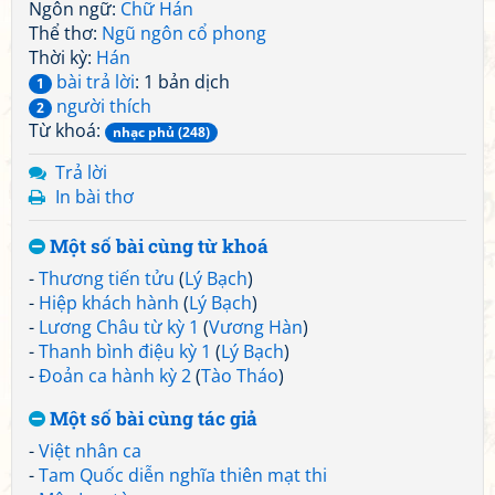
Ngôn ngữ:
Chữ Hán
Thể thơ:
Ngũ ngôn cổ phong
Thời kỳ:
Hán
bài trả lời
: 1 bản dịch
1
người thích
2
Từ khoá:
nhạc phủ (248)
Trả lời
In bài thơ
Một số bài cùng từ khoá
-
Thương tiến tửu
(
Lý Bạch
)
-
Hiệp khách hành
(
Lý Bạch
)
-
Lương Châu từ kỳ 1
(
Vương Hàn
)
-
Thanh bình điệu kỳ 1
(
Lý Bạch
)
-
Đoản ca hành kỳ 2
(
Tào Tháo
)
Một số bài cùng tác giả
-
Việt nhân ca
-
Tam Quốc diễn nghĩa thiên mạt thi