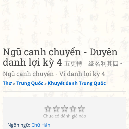
Ngũ canh chuyển - Duyên
danh lợi kỳ 4
五更轉－緣名利其四 •
Ngũ canh chuyển - Vì danh lợi kỳ 4
Thơ
»
Trung Quốc
»
Khuyết danh Trung Quốc
☆
☆
☆
☆
☆
Chưa có đánh giá nào
Ngôn ngữ:
Chữ Hán