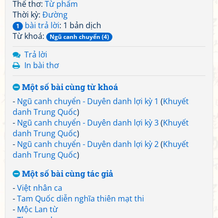
Thể thơ:
Từ phẩm
Thời kỳ:
Đường
bài trả lời
: 1 bản dịch
1
Từ khoá:
Ngũ canh chuyển (4)
Trả lời
In bài thơ
Một số bài cùng từ khoá
-
Ngũ canh chuyển - Duyên danh lợi kỳ 1
(
Khuyết
danh Trung Quốc
)
-
Ngũ canh chuyển - Duyên danh lợi kỳ 3
(
Khuyết
danh Trung Quốc
)
-
Ngũ canh chuyển - Duyên danh lợi kỳ 2
(
Khuyết
danh Trung Quốc
)
Một số bài cùng tác giả
-
Việt nhân ca
-
Tam Quốc diễn nghĩa thiên mạt thi
-
Mộc Lan từ