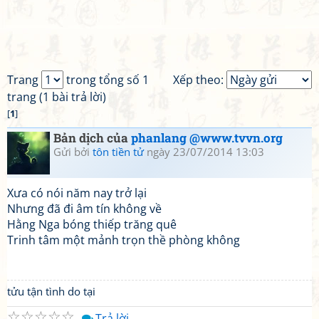
Trang
trong tổng số 1
Xếp theo:
trang (1 bài trả lời)
[
1
]
Bản dịch của
phanlang @www.tvvn.org
Gửi bởi
tôn tiền tử
ngày 23/07/2014 13:03
Xưa có nói năm nay trở lại
Nhưng đã đi âm tín không về
Hằng Nga bóng thiếp trăng quê
Trinh tâm một mảnh trọn thề phòng không
tửu tận tình do tại
☆
☆
☆
☆
☆
Trả lời