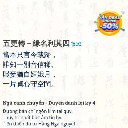
五
更
轉
－
緣
名
利
其
四
當
本
只
言
今
載
歸
，
誰
知
一
別
音
信
稀
。
賤
妾
猶
自
姮
娥
月
，
一
片
貞
心
守
空
閨
。
Ngũ canh chuyển - Duyên danh lợi kỳ 4
Đương bản chỉ ngôn kim tải quy,
Thuỳ tri nhất biệt âm tín hy.
Tiện thiếp do tự Hằng Nga nguyệt,