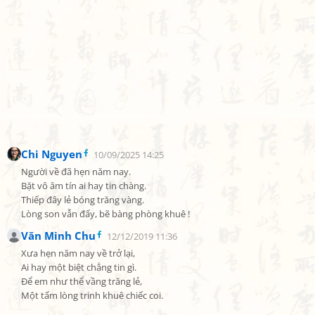
Chi Nguyen
10/09/2025 14:25
Người về đã hẹn năm nay.

Bặt vô âm tín ai hay tin chàng.

Thiếp đây lẻ bóng trăng vàng.

Lòng son vẫn đấy, bẽ bàng phòng khuê !
Văn Minh Chu
12/12/2019 11:36
Xưa hẹn năm nay về trở lại,

Ai hay một biệt chẳng tin gì.

Để em như thể vầng trăng lẻ,

Một tấm lòng trinh khuê chiếc coi.