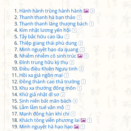
Hành hành trùng hành hành
3
Thanh thanh hà bạn thảo
1
Thanh thanh lăng thượng bách
1
Kim nhật lương yến hội
1
Tây bắc hữu cao lâu
1
Thiệp giang thái phù dung
2
Minh nguyệt hạo dạ quang
1
Nhiễm nhiễm cô sinh trúc
1
Đình trung hữu kỳ thụ
2
Điều điều Khiên Ngưu tinh
3
Hồi xa giá ngôn mại
1
Đông thành cao thả trường
1
Khu xa thướng đông môn
1
Khứ giả nhật dĩ sơ
2
Sinh niên bất mãn bách
4
Lẫm lẫm tuế vân mộ
1
Mạnh đông hàn khí chí
1
Khách tòng viễn phương lai
1
Minh nguyệt hà hạo hạo
1