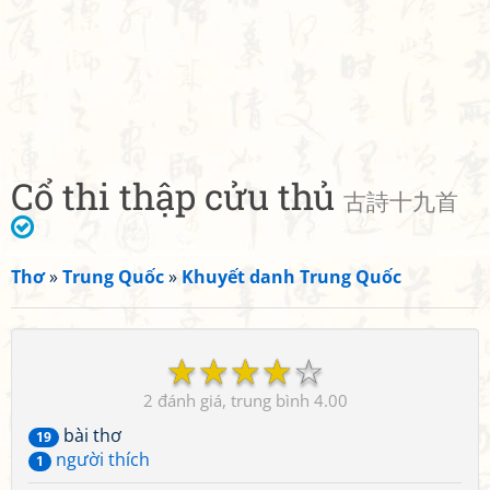
Cổ thi thập cửu thủ
古詩十九首
Thơ
»
Trung Quốc
»
Khuyết danh Trung Quốc
☆
☆
☆
☆
☆
2
4.00
bài thơ
19
người thích
1