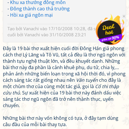
-
Khu xa thướng đông môn
-
Đông thành cao thả trường
-
Hồi xa giá ngôn mại
Tạo bởi
Vanachi
vào 17/10/2008 10:28, đã sửa 1 lần, lần
cuối bởi
Vanachi
vào 31/10/2008 23:21
Đây là 19 bài thơ xuất hiện cuối đời Đông Hán giả phong
cách thơ Lý Lăng và Tô Vũ, tất cả đều là thơ ngũ ngôn với
thành tựu nghệ thuật lớn, và đều khuyết danh. Những
bài thơ này đa phần là cảnh khuê phụ, du tử, chia ly,…
phản ánh những biến loạn trong xã hội thời đó, vì phong
cách sáng tác rất giống nhau nên
Văn tuyển
cho đây là
một chùm thơ của cùng một tác giả, gọi là
Cổ thi thập
cửu thủ
. Sự xuất hiện của 19 bài thơ này đánh dấu việc
sáng tác thơ ngũ ngôn đã trở nên thành thục, uyển
chuyển.
Những bài thơ này vốn không có tựa, ở đây tạm dùng
câu đầu của mỗi bài thay tựa.