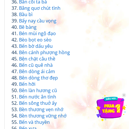
Bẩn cõi ta bà
Bâng quơ chút tình
Bầu bì
Bấy nay cầu vọng
Bẽ bàng
Bén mùi ngộ đạo
Bèo bọt eo sèo
Bến bờ dấu yêu
Bên cánh phượng hồng
Bện chặt câu thề
Bến cũ quê nhà
Bên dòng ái cảm
Bên dòng thơ đẹp
Bến hỡi
Bên làn hương cũ
Bến nước ân tình
Bến sông thuở ấy
Bền thương vẹn nhớ
Bền thương vững nhớ
Bến và thuyền
Bến xưa