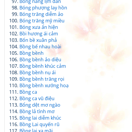
Bóng nắng lịm dần
Bóng phượng lay hồn
Bóng trăng diễm ảo
Bóng trăng mỹ miều
Bóng xưa ẩn hiện
Bồi hương ái cảm
Bốn bề xuân phả
Bồng bế nhau hoài
Bồng bềnh
Bồng bềnh ảo diệu
Bồng bềnh khúc cảm
Bồng bềnh nụ ái
Bồng bềnh trăng rọi
Bồng bềnh xướng hoạ
Bồng ca
Bồng ca vũ điệu
Bổng dệt mơ ngào
Bồng lả tình mơ
Bồng lai diễm khúc
Bồng Lai quyến rũ
Bồng lai xa mãi