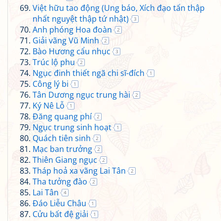
Việt hữu tao động (Ung báo, Xích đạo tấn thập
nhất nguyệt thập tứ nhật)
3
Anh phóng Hoa đoàn
2
Giải vãng Vũ Minh
2
Bào Hương cẩu nhục
3
Trúc lộ phu
2
Ngục đinh thiết ngã chi sĩ-đích
1
Công lý bi
1
Tân Dương ngục trung hài
2
Ký Nê Lỗ
1
Đăng quang phí
2
Ngục trung sinh hoạt
1
Quách tiên sinh
2
Mạc ban trưởng
2
Thiên Giang ngục
2
Tháp hoả xa vãng Lai Tân
2
Tha tưởng đào
2
Lai Tân
4
Đáo Liễu Châu
1
Cửu bất đệ giải
1