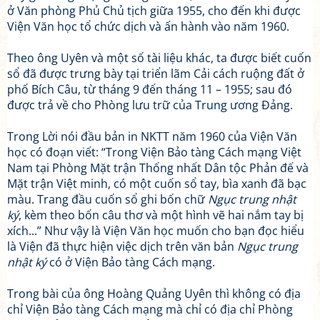
ở Văn phòng Phủ Chủ tịch giữa 1955, cho đến khi được
Viện Văn học tổ chức dịch và ấn hành vào năm 1960.
Theo ông Uyên và một số tài liệu khác, ta được biết cuốn
sổ đã được trưng bày tại triển lãm Cải cách ruộng đất ở
phố Bích Câu, từ tháng 9 đến tháng 11 – 1955; sau đó
được trả về cho Phòng lưu trữ của Trung ương Đảng.
Trong Lời nói đầu bản in NKTT năm 1960 của Viện Văn
học có đoạn viết: “Trong Viện Bảo tàng Cách mạng Việt
Nam tại Phòng Mặt trận Thống nhất Dân tộc Phản đế và
Mặt trận Việt minh, có một cuốn sổ tay, bìa xanh đã bạc
màu. Trang đầu cuốn sổ ghi bốn chữ
Ngục trung nhật
ký
, kèm theo bốn câu thơ và một hình vẽ hai nắm tay bị
xích...” Như vậy là Viện Văn học muốn cho bạn đọc hiểu
là Viện đã thực hiện việc dịch trên văn bản
Ngục trung
nhật ký
có ở Viện Bảo tàng Cách mạng.
Trong bài của ông Hoàng Quảng Uyên thì không có địa
chỉ Viện Bảo tàng Cách mạng mà chỉ có địa chỉ Phòng