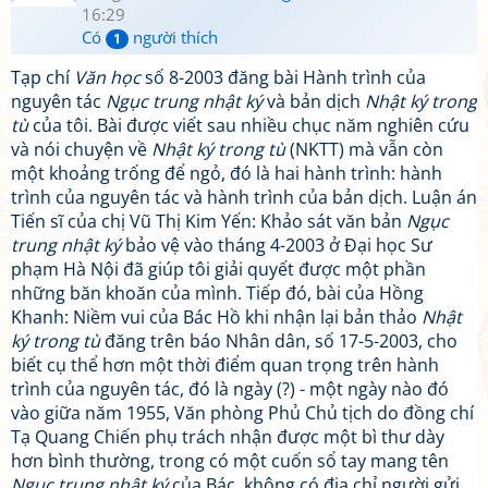
16:29
Có
người thích
1
Tạp chí
Văn học
số 8-2003 đăng bài Hành trình của
nguyên tác
Ngục trung nhật ký
và bản dịch
Nhật ký trong
tù
của tôi. Bài được viết sau nhiều chục năm nghiên cứu
và nói chuyện về
Nhật ký trong tù
(NKTT) mà vẫn còn
một khoảng trống để ngỏ, đó là hai hành trình: hành
trình của nguyên tác và hành trình của bản dịch. Luận án
Tiến sĩ của chị Vũ Thị Kim Yến: Khảo sát văn bản
Ngục
trung nhật ký
bảo vệ vào tháng 4-2003 ở Đại học Sư
phạm Hà Nội đã giúp tôi giải quyết được một phần
những băn khoăn của mình. Tiếp đó, bài của Hồng
Khanh: Niềm vui của Bác Hồ khi nhận lại bản thảo
Nhật
ký trong tù
đăng trên báo Nhân dân, số 17-5-2003, cho
biết cụ thể hơn một thời điểm quan trọng trên hành
trình của nguyên tác, đó là ngày (?) - một ngày nào đó
vào giữa năm 1955, Văn phòng Phủ Chủ tịch do đồng chí
Tạ Quang Chiến phụ trách nhận được một bì thư dày
hơn bình thường, trong có một cuốn sổ tay mang tên
Ngục trung nhật ký
của Bác, không có địa chỉ người gửi.