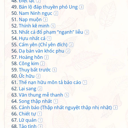
Điệt lạc
2
Bán lộ đáp thuyền phó Ung
3
Nam Ninh ngục
2
Nạp muộn
3
Thính kê minh
5
Nhất cá đổ phạm “ngạnh” liễu
3
Hựu nhất cá
1
Cấm yên (Chỉ yên đích)
2
Dạ bán văn khốc phu
2
Hoàng hôn
2
Công kim
2
Thuỵ bất trước
5
Ức hữu
2
Thế nạn hữu môn tả báo cáo
1
Lại sang
2
Văn thung mễ thanh
5
Song thập nhất
1
Cảnh báo (Thập nhất nguyệt thập nhị nhật)
3
Chiết tự
1
Lữ quán
1
Tảo tình
3