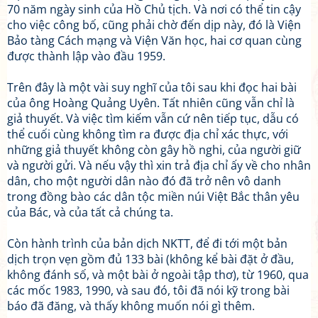
70 năm ngày sinh của Hồ Chủ tịch. Và nơi có thể tin cậy
cho việc công bố, cũng phải chờ đến dịp này, đó là Viện
Bảo tàng Cách mạng và Viện Văn học, hai cơ quan cùng
được thành lập vào đầu 1959.
Trên đây là một vài suy nghĩ của tôi sau khi đọc hai bài
của ông Hoàng Quảng Uyên. Tất nhiên cũng vẫn chỉ là
giả thuyết. Và việc tìm kiếm vẫn cứ nên tiếp tục, dẫu có
thể cuối cùng không tìm ra được địa chỉ xác thực, với
những giả thuyết không còn gây hồ nghi, của người giữ
và người gửi. Và nếu vậy thì xin trả địa chỉ ấy về cho nhân
dân, cho một người dân nào đó đã trở nên vô danh
trong đồng bào các dân tộc miền núi Việt Bắc thân yêu
của Bác, và của tất cả chúng ta.
Còn hành trình của bản dịch NKTT, để đi tới một bản
dịch trọn vẹn gồm đủ 133 bài (không kể bài đặt ở đầu,
không đánh số, và một bài ở ngoài tập thơ), từ 1960, qua
các mốc 1983, 1990, và sau đó, tôi đã nói kỹ trong bài
báo đã đăng, và thấy không muốn nói gì thêm.