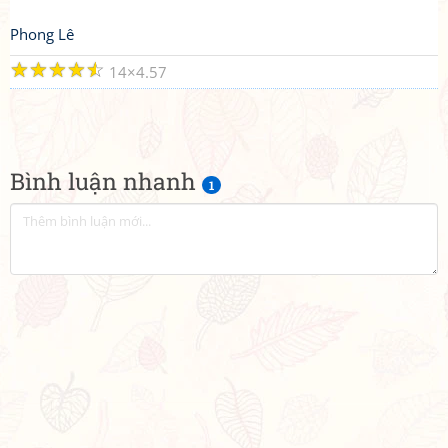
Phong Lê
☆
☆
☆
☆
☆
14
4.57
Bình luận nhanh
1