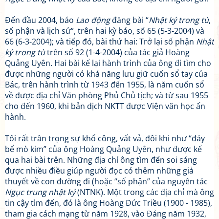
Đến đầu 2004, báo
Lao động
đăng bài “
Nhật ký trong tù
,
số phận và lịch sử”, trên hai kỳ báo, số 65 (5-3-2004) và
66 (6-3-2004); và tiếp đó, bài thứ hai: Trở lại số phận
Nhật
ký trong tù
trên số 92 (1-4-2004) của tác giả Hoàng
Quảng Uyên. Hai bài kể lại hành trình của ông đi tìm cho
được những người có khả năng lưu giữ cuốn sổ tay của
Bác, trên hành trình từ 1943 đến 1955, là năm cuốn sổ
về được địa chỉ Văn phòng Phủ Chủ tịch; và từ sau 1955
cho đến 1960, khi bản dịch NKTT được Viện văn học ấn
hành.
Tôi rất trân trọng sự khổ công, vất vả, đôi khi như “đáy
bể mò kim” của ông Hoàng Quảng Uyên, như được kể
qua hai bài trên. Những địa chỉ ông tìm đến soi sáng
được nhiều điều giúp người đọc có thêm những giả
thuyết về con đường đi (hoặc “số phận” của nguyên tác
Ngục trung nhật ký
(NTNK). Một trong các địa chỉ mà ông
tin cậy tìm đến, đó là ông Hoàng Đức Triều (1900 - 1985),
tham gia cách mạng từ năm 1928, vào Đảng năm 1932,