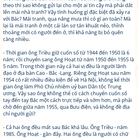
theo thì sao không gửi lại cho một ai tin cậy mà phải dắt
lên mái nhà tranh? Vậy tình huống gì đặc biệt đã xảy ra
với Bác? Mái tranh, qua nắng mưa thì có gì an toàn? Mà
lại là mái tranh ở một cái lán sơ tán khuất nẻo, thỉnh
thoảng mới có người đến ở, thì khả năng bị bỏ quên
càng nhiều.
- Thời gian ông Triều giữ cuốn sổ từ 1944 đến 1950 là 6
năm; rồi chuyển sang ông Hoạt từ năm 1950 đến 1955 là
5 năm. Trong thời gian này cả hai vị đều là người lãnh
đạo ở địa bàn Cao - Bắc -Lạng. Riêng ông Hoạt sau năm
1954 có rất nhiều điều kiện để về Hà Nội, không kể thời
gian ông làm Phó Chủ nhiệm uỷ ban Dân tộc Trung
ương. Vậy sao ông không thể có cách chuyển cuốn sổ
tay đến tay Bác một cách trực tiếp và sớm hơn, mà phải
chờ đến giữa năm 1955, qua Bưu điện, và không đề địa
chỉ người gửi?
- Cả hai ông đều mất sau Bác khá lâu. Ông Triều - năm
1985. Ông Hoạt - gần đây. Hai ông đều là người có chữ