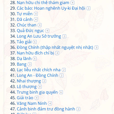
Nạn hữu chi thê thám giam
4
Các báo: Hoan nghênh Uy-ki Đại hội
2
Tự miễn
4
Dã cảnh
4
Chúc than
4
Quả Đức ngục
4
Long An Lưu Sở trưởng
2
Tảo giải
6
Đồng Chính (thập nhất nguyệt nhị nhật)
3
Nạn hữu đích chỉ bị
4
Dạ lãnh
6
Bang
3
Lạc liễu nhất chích nha
2
Long An - Đồng Chính
2
Nhai thượng
2
Lộ thượng
8
Trưng binh gia quyến
6
Giải trào
4
Vãng Nam Ninh
4
Cảnh binh đảm trư đồng hành
2