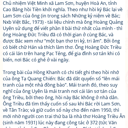
Chủ nhiệm Việt Minh xã Lam Sơn, huyện Hoà An, tỉnh
Cao Bằng hồi Tiền khởi nghĩa. Theo như hồi ký Bác lại về
Lam Sơn của ông (in trong sách Những kỷ niệm về Bác;
Nxb Việt Bắc, 1973) - tài liệu chính mà ông Hoàng Quảng
Uyên sử dụng để viết phần II bài thứ nhất của mình - thì
ông Hoàng Đức Triều đã có thời gian ở cùng Bác, và
được Bác xem như “một bạn thơ tri kỷ, tri âm”. Bởi ông
có biết chữ Hán và thích làm thơ. Ông Hoàng Đức Triều
có cái lán trên hang Pạc Tẻng, để gia đình sơ tán khi có
biến, nơi Bác có ghé ở vài ngày.
Trong bài của Hồng Khanh có chi tiết ghi theo hồi nhớ
của ông Tạ Quang Chiến: Bác đã dắt quyển sổ “lên mái
tranh của một nhà đồng bào”. Mái tranh đó, theo suy
nghĩ của ông Uyên là mái tranh nơi cái lán sơ tán của
ông Triều, bởi theo ông, hồi này Bác không ở nhà dân.
Ông Triều đã tìm thấy cuốn sổ sau khi Bác rời Lam Sơn,
về Tân Trào; và giữ cuốn sổ này cho đến năm 1950, thì
mới nhờ người con trai thứ ba là nhà thơ Hoàng Triều Ân
(sinh năm 1931) lúc này đang công tác ở 372 (tức Văn