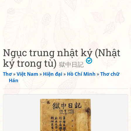
Ngục trung nhật ký (Nhật
ký trong tù)
獄中日記
Thơ
»
Việt Nam
»
Hiện đại
»
Hồ Chí Minh
»
Thơ chữ
Hán