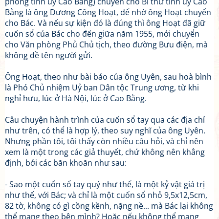
phòng tỉnh uỷ Cao Bằng) chuyển cho Bí thư tỉnh uỷ Cao
Bằng là ông Dương Công Hoạt, để nhờ ông Hoạt chuyển
cho Bác. Và nếu sự kiện đó là đúng thì ông Hoạt đã giữ
cuốn sổ của Bác cho đến giữa năm 1955, mới chuyển
cho Văn phòng Phủ Chủ tịch, theo đường Bưu điện, mà
không đề tên người gửi.
Ông Hoạt, theo như bài báo của ông Uyên, sau hoà bình
là Phó Chủ nhiệm Uỷ ban Dân tộc Trung ương, từ khi
nghỉ hưu, lúc ở Hà Nội, lúc ở Cao Bằng.
Câu chuyện hành trình của cuốn sổ tay qua các địa chỉ
như trên, có thể là hợp lý, theo suy nghĩ của ông Uyên.
Nhưng phần tôi, tôi thấy còn nhiều câu hỏi, và chỉ nên
xem là một trong các giả thuyết, chứ không nên khẳng
định, bởi các băn khoăn như sau:
- Sao một cuốn sổ tay quý như thế, là một kỷ vật giá trị
như thế, với Bác; và chỉ là một cuốn sổ nhỏ 9,5x12,5cm,
82 tờ, không có gì cồng kềnh, nặng nề... mà Bác lại không
thể mang theo bên mình? Hoặc nếu không thể mang