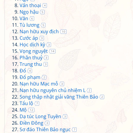
Vấn thoại
4
Ngọ hậu
5
Vãn
6
Tù lương
5
Nạn hữu xuy địch
10
Cước áp
3
Học dịch kỳ
3
Vọng nguyệt
14
Phân thuỷ
3
Trung thu
3
Đổ
4
Đổ phạm
2
Nạn hữu Mạc mỗ
3
Nạn hữu nguyên chủ nhiệm L
2
Song thập nhật giải vãng Thiên Bảo
2
Tẩu lộ
7
Mộ
12
Dạ túc Long Tuyền
3
Điền Đông
3
Sơ đáo Thiên Bảo ngục
7