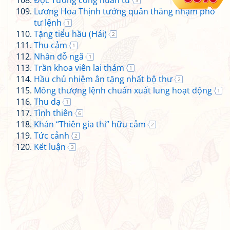
Độc Tưởng công huấn từ
3
Lương Hoa Thịnh tướng quân thăng nhậm phó
tư lệnh
1
Tặng tiểu hầu (Hải)
2
Thu cảm
1
Nhân đỗ ngã
1
Trần khoa viên lai thám
1
Hầu chủ nhiệm ân tặng nhất bộ thư
2
Mông thượng lệnh chuẩn xuất lung hoạt động
1
Thu dạ
1
Tình thiên
6
Khán “Thiên gia thi” hữu cảm
2
Tức cảnh
2
Kết luận
3