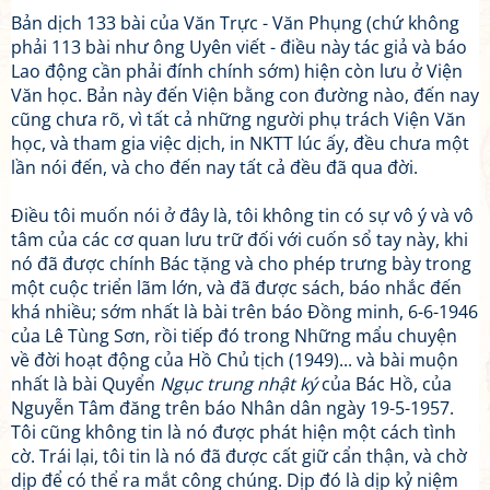
Bản dịch 133 bài của Văn Trực - Văn Phụng (chứ không
phải 113 bài như ông Uyên viết - điều này tác giả và báo
Lao động cần phải đính chính sớm) hiện còn lưu ở Viện
Văn học. Bản này đến Viện bằng con đường nào, đến nay
cũng chưa rõ, vì tất cả những người phụ trách Viện Văn
học, và tham gia việc dịch, in NKTT lúc ấy, đều chưa một
lần nói đến, và cho đến nay tất cả đều đã qua đời.
Điều tôi muốn nói ở đây là, tôi không tin có sự vô ý và vô
tâm của các cơ quan lưu trữ đối với cuốn sổ tay này, khi
nó đã được chính Bác tặng và cho phép trưng bày trong
một cuộc triển lãm lớn, và đã được sách, báo nhắc đến
khá nhiều; sớm nhất là bài trên báo Đồng minh, 6-6-1946
của Lê Tùng Sơn, rồi tiếp đó trong Những mẩu chuyện
về đời hoạt động của Hồ Chủ tịch (1949)... và bài muộn
nhất là bài Quyển
Ngục trung nhật ký
của Bác Hồ, của
Nguyễn Tâm đăng trên báo Nhân dân ngày 19-5-1957.
Tôi cũng không tin là nó được phát hiện một cách tình
cờ. Trái lại, tôi tin là nó đã được cất giữ cẩn thận, và chờ
dịp để có thể ra mắt công chúng. Dịp đó là dịp kỷ niệm