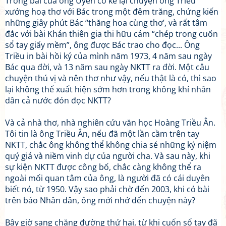
Trong bài của ông Uyên có kể lại chuyện ông Triều
xướng hoạ thơ với Bác trong một đêm trăng, chứng kiến
những giây phút Bác “thăng hoa cùng thơ’, và rất tâm
đắc với bài Khán thiên gia thi hữu cảm “chép trong cuốn
sổ tay giấy mềm”, ông được Bác trao cho đọc... Ông
Triều in bài hồi ký của mình năm 1973, 4 năm sau ngày
Bác qua đời, và 13 năm sau ngày NKTT ra đời. Một câu
chuyện thú vị và nên thơ như vậy, nếu thật là có, thì sao
lại không thể xuất hiện sớm hơn trong không khí nhân
dân cả nước đón đọc NKTT?
Và cả nhà thơ, nhà nghiên cứu văn học Hoàng Triều Ân.
Tôi tin là ông Triều Ân, nếu đã một lần cầm trên tay
NKTT, chắc ông không thể không chia sẻ những kỷ niệm
quý giá và niềm vinh dự của người cha. Và sau này, khi
sự kiện NKTT được công bố, chắc càng không thể ra
ngoài mối quan tâm của ông, là người đã có cái duyên
biết nó, từ 1950. Vậy sao phải chờ đến 2003, khi có bài
trên báo Nhân dân, ông mới nhớ đến chuyện này?
Bây giờ sang chặng đường thứ hai, từ khi cuốn sổ tay đã