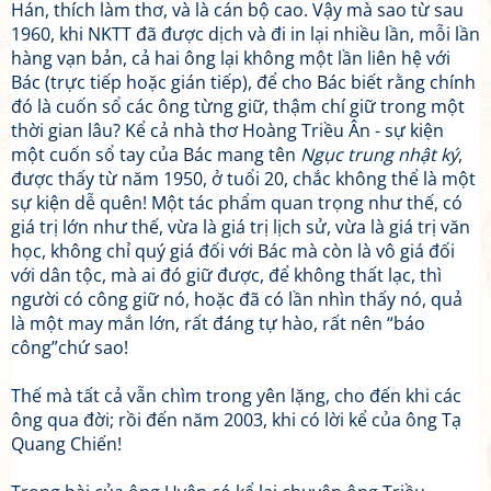
Hán, thích làm thơ, và là cán bộ cao. Vậy mà sao từ sau
1960, khi NKTT đã được dịch và đi in lại nhiều lần, mỗi lần
hàng vạn bản, cả hai ông lại không một lần liên hệ với
Bác (trực tiếp hoặc gián tiếp), để cho Bác biết rằng chính
đó là cuốn sổ các ông từng giữ, thậm chí giữ trong một
thời gian lâu? Kể cả nhà thơ Hoàng Triều Ân - sự kiện
một cuốn sổ tay của Bác mang tên
Ngục trung nhật ký
,
được thấy từ năm 1950, ở tuổi 20, chắc không thể là một
sự kiện dễ quên! Một tác phẩm quan trọng như thế, có
giá trị lớn như thế, vừa là giá trị lịch sử, vừa là giá trị văn
học, không chỉ quý giá đối với Bác mà còn là vô giá đối
với dân tộc, mà ai đó giữ được, để không thất lạc, thì
người có công giữ nó, hoặc đã có lần nhìn thấy nó, quả
là một may mắn lớn, rất đáng tự hào, rất nên “báo
công”chứ sao!
Thế mà tất cả vẫn chìm trong yên lặng, cho đến khi các
ông qua đời; rồi đến năm 2003, khi có lời kể của ông Tạ
Quang Chiến!