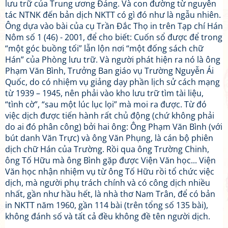
lưu trữ của Trung ương Đảng. Và con đường từ nguyên
tác NTNK đến bản dịch NKTT có gì đó như là ngẫu nhiên.
Ông dựa vào bài của cụ Trần Đắc Thọ in trên Tạp chí Hán
Nôm số 1 (46) - 2001, để cho biết: Cuốn sổ được để trong
“một góc buồng tối” lẫn lộn nơi “một đống sách chữ
Hán” của Phòng lưu trữ. Và người phát hiện ra nó là ông
Phạm Văn Bình, Trưởng Ban giáo vụ Trường Nguyễn Ái
Quốc, do có nhiệm vụ giảng dạy phần lịch sử cách mạng
từ 1939 – 1945, nên phải vào kho lưu trữ tìm tài liệu,
“tình cờ”, “sau một lúc lục lọi” mà moi ra được. Từ đó
việc dịch được tiến hành rất chủ động (chứ không phải
do ai đó phân công) bởi hai ông: Ông Phạm Văn Bình (với
bút danh Văn Trực) và ông Văn Phụng, là cán bộ phiên
dịch chữ Hán của Trường. Rồi qua ông Trường Chinh,
ông Tố Hữu mà ông Bình gặp được Viện Văn học... Viện
Văn học nhận nhiệm vụ từ ông Tố Hữu rồi tổ chức việc
dịch, mà người phụ trách chính và có công dịch nhiều
nhất, gần như hầu hết, là nhà thơ Nam Trân, để có bản
in NKTT năm 1960, gần 114 bài (trên tổng số 135 bài),
không đánh số và tất cả đều không đề tên người dịch.