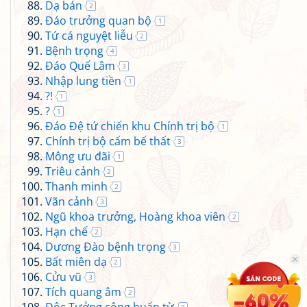
Dạ bán
2
Đáo trưởng quan bộ
1
Tứ cá nguyệt liễu
2
Bệnh trọng
4
Đáo Quế Lâm
3
Nhập lung tiền
1
?!
1
?
1
Đáo Đệ tứ chiến khu Chính trị bộ
1
Chính trị bộ cấm bế thất
3
Mông ưu đãi
1
Triêu cảnh
2
Thanh minh
2
Vãn cảnh
3
Ngũ khoa trưởng, Hoàng khoa viên
2
Hạn chế
2
Dương Đào bệnh trọng
3
Bất miên dạ
2
Cửu vũ
3
Tích quang âm
2