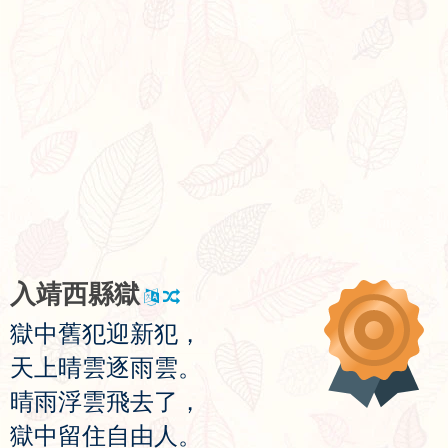
入
靖
西
縣
獄
獄
中
舊
犯
迎
新
犯
，
天
上
晴
雲
逐
雨
雲
。
晴
雨
浮
雲
飛
去
了
，
獄
中
留
住
自
由
人
。