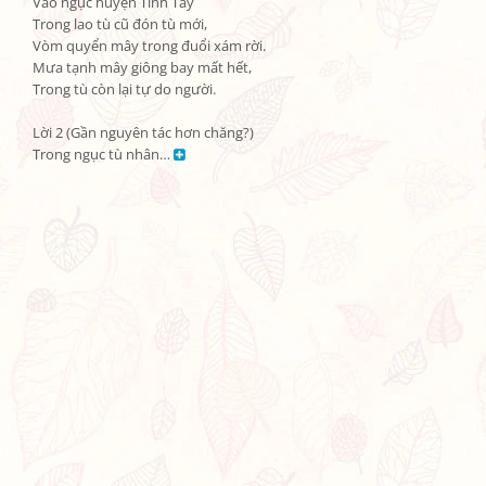
Vào ngục huyện Tĩnh Tây

Trong lao tù cũ đón tù mới,

Vòm quyển mây trong đuổi xám rời.

Mưa tạnh mây giông bay mất hết,

Trong tù còn lại tự do người.

Lời 2 (Gần nguyên tác hơn chăng?)

Trong ngục tù nhân… 