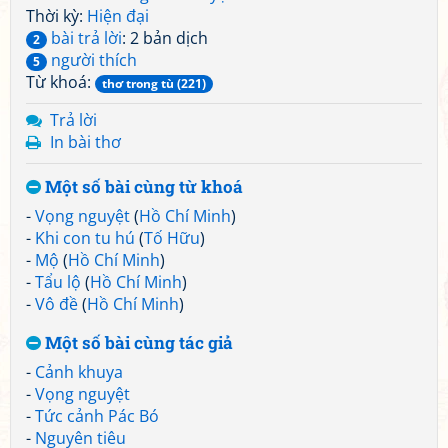
Thời kỳ:
Hiện đại
bài trả lời
: 2 bản dịch
2
người thích
5
Từ khoá:
thơ trong tù (221)
Trả lời
In bài thơ
Một số bài cùng từ khoá
-
Vọng nguyệt
(
Hồ Chí Minh
)
-
Khi con tu hú
(
Tố Hữu
)
-
Mộ
(
Hồ Chí Minh
)
-
Tẩu lộ
(
Hồ Chí Minh
)
-
Vô đề
(
Hồ Chí Minh
)
Một số bài cùng tác giả
-
Cảnh khuya
-
Vọng nguyệt
-
Tức cảnh Pác Bó
-
Nguyên tiêu