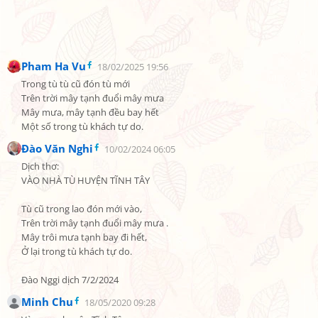
Pham Ha Vu
18/02/2025 19:56
Trong tù tù cũ đón tù mới

Trên trời mây tạnh đuổi mây mưa

Mây mưa, mây tạnh đều bay hết

Một số trong tù khách tự do.
Đào Văn Nghi
10/02/2024 06:05
Dịch thơ:

VÀO NHÀ TÙ HUYỆN TĨNH TÂY

Tù cũ trong lao đón mới vào,

Trên trời mây tạnh đuổi mây mưa .

Mây trôi mưa tạnh bay đi hết,

Ở lại trong tù khách tự do.

Đào Nggi dịch 7/2/2024
Minh Chu
18/05/2020 09:28