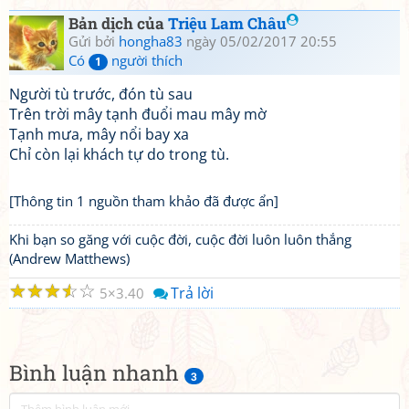
Bản dịch của
Triệu Lam Châu
Gửi bởi
hongha83
ngày 05/02/2017 20:55
Có
người thích
1
Người tù trước, đón tù sau
Trên trời mây tạnh đuổi mau mây mờ
Tạnh mưa, mây nổi bay xa
Chỉ còn lại khách tự do trong tù.
[Thông tin 1 nguồn tham khảo đã được ẩn]
Khi bạn so găng với cuộc đời, cuộc đời luôn luôn thắng
(Andrew Matthews)
☆
☆
☆
☆
☆
Trả lời
5
3.40
Bình luận nhanh
3