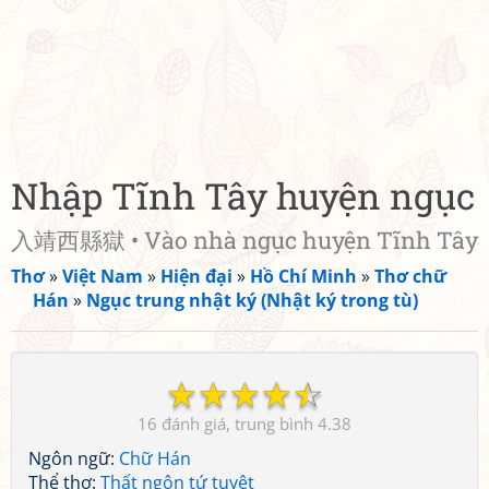
Nhập Tĩnh Tây huyện ngục
入靖西縣獄 • Vào nhà ngục huyện Tĩnh Tây
Thơ
»
Việt Nam
»
Hiện đại
»
Hồ Chí Minh
»
Thơ chữ
Hán
»
Ngục trung nhật ký (Nhật ký trong tù)
☆
☆
☆
☆
☆
16
4.38
Ngôn ngữ:
Chữ Hán
Thể thơ:
Thất ngôn tứ tuyệt