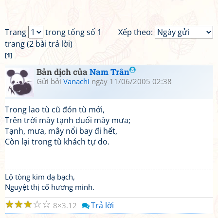
Trang
trong tổng số 1
Xếp theo:
trang (2 bài trả lời)
[
1
]
Bản dịch của
Nam Trân
Gửi bởi
Vanachi
ngày 11/06/2005 02:38
Trong lao tù cũ đón tù mới,
Trên trời mây tạnh đuổi mây mưa;
Tạnh, mưa, mây nổi bay đi hết,
Còn lại trong tù khách tự do.
Lộ tòng kim dạ bạch,
Nguyệt thị cố hương minh.
☆
☆
☆
☆
☆
Trả lời
8
3.12