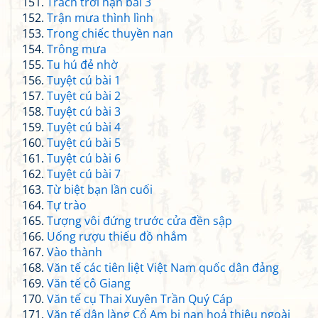
Trách trời hạn bài 3
Trận mưa thình lình
Trong chiếc thuyền nan
Trông mưa
Tu hú đẻ nhờ
Tuyệt cú bài 1
Tuyệt cú bài 2
Tuyệt cú bài 3
Tuyệt cú bài 4
Tuyệt cú bài 5
Tuyệt cú bài 6
Tuyệt cú bài 7
Từ biệt bạn lần cuối
Tự trào
Tượng vôi đứng trước cửa đền sập
Uống rượu thiếu đồ nhắm
Vào thành
Văn tế các tiên liệt Việt Nam quốc dân đảng
Văn tế cô Giang
Văn tế cụ Thai Xuyên Trần Quý Cáp
Văn tế dân làng Cổ Am bị nạn hoả thiêu ngoài