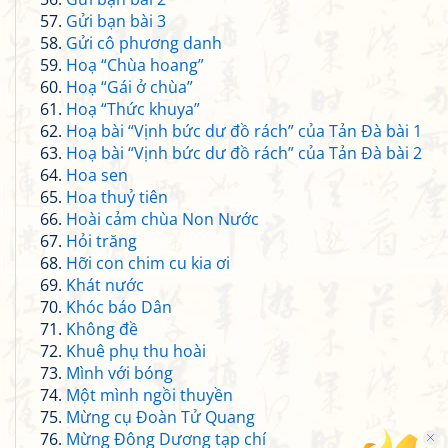
Gửi bạn bài 3
Gửi cô phương danh
Hoạ “Chùa hoang”
Hoạ “Gái ở chùa”
Hoạ “Thức khuya”
Hoạ bài “Vịnh bức dư đồ rách” của Tản Đà bài 1
Hoạ bài “Vịnh bức dư đồ rách” của Tản Đà bài 2
Hoa sen
Hoa thuỷ tiên
Hoài cảm chùa Non Nước
Hỏi trăng
Hỡi con chim cu kia ơi
Khát nước
Khóc báo Dân
Không đề
Khuê phụ thu hoài
Mình với bóng
Một mình ngồi thuyền
Mừng cụ Đoàn Tử Quang
Mừng Đông Dương tạp chí