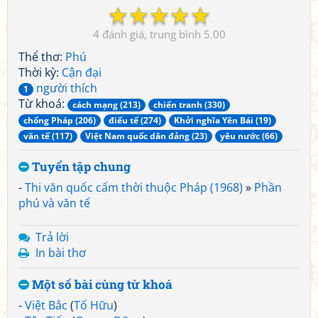
☆
☆
☆
☆
☆
4
5.00
Thể thơ:
Phú
Thời kỳ:
Cận đại
người thích
1
Từ khoá:
cách mạng (213)
chiến tranh (330)
chống Pháp (206)
điếu tế (274)
Khởi nghĩa Yên Bái (19)
văn tế (117)
Việt Nam quốc dân đảng (23)
yêu nước (66)
Tuyển tập chung
-
Thi văn quốc cấm thời thuộc Pháp (1968)
»
Phần
phú và văn tế
Trả lời
In bài thơ
Một số bài cùng từ khoá
-
Việt Bắc
(
Tố Hữu
)