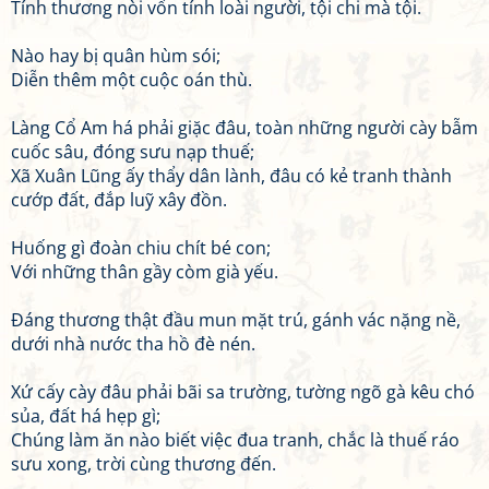
Tính thương nòi vốn tính loài người, tội chi mà tội.
Nào hay bị quân hùm sói;
Diễn thêm một cuộc oán thù.
Làng Cổ Am há phải giặc đâu, toàn những người cày bẫm
cuốc sâu, đóng sưu nạp thuế;
Xã Xuân Lũng ấy thẩy dân lành, đâu có kẻ tranh thành
cướp đất, đắp luỹ xây đồn.
Huống gì đoàn chiu chít bé con;
Với những thân gầy còm già yếu.
Đáng thương thật đầu mun mặt trú, gánh vác nặng nề,
dưới nhà nước tha hồ đè nén.
Xứ cấy cày đâu phải bãi sa trường, tường ngõ gà kêu chó
sủa, đất há hẹp gì;
Chúng làm ăn nào biết việc đua tranh, chắc là thuế ráo
sưu xong, trời cùng thương đến.