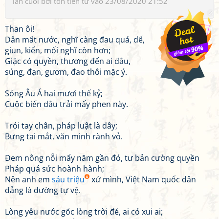
lần cuối bởi
tôn tiền tử
vào 23/08/2020 21:52
Than ôi!
Dân mất nước, nghĩ càng đau quá, dế,
giun, kiến, mối nghĩ còn hơn;
Giặc có quyền, thương đến ai đâu,
súng, đạn, gươm, đao thôi mặc ý.
Sóng Âu Á hai mươi thế kỷ;
Cuộc biển dâu trải mấy phen này.
Trói tay chân, pháp luật là dây;
Bưng tai mắt, văn minh rành vỏ.
Đem nông nỗi mấy năm gần đó, tư bản cường quyền
Pháp quá sức hoành hành;
Nên anh em
sáu triệu
xứ mình, Việt Nam quốc dân
đảng là đường tự vệ.
Lòng yêu nước gốc lòng trời đẻ, ai có xui ai;