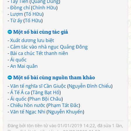
-
Tây Tiến
(
Quang Dũng
)
-
Đồng chí
(
Chính Hữu
)
-
Lượm
(
Tố Hữu
)
-
Từ ấy
(
Tố Hữu
)
Một số bài cùng tác giả
-
Xuất dương lưu biệt
-
Cảm tác vào nhà ngục Quảng Đông
-
Bài ca chúc Tết thanh niên
-
Ái quốc
-
An Mai quân
Một số bài cùng nguồn tham khảo
-
Văn tế nghĩa sĩ Cần Giuộc
(
Nguyễn Đình Chiểu
)
-
Á Tế Á ca
(
Tăng Bạt Hổ
)
-
Ái quốc
(
Phan Bội Châu
)
-
Chiêu hồn nước
(
Phạm Tất Đắc
)
-
Văn tế Ngạc Nhi
(
Nguyễn Khuyến
)
Đăng bởi
tôn tiền tử
vào 01/01/2019 14:22, đã sửa 1 lần,