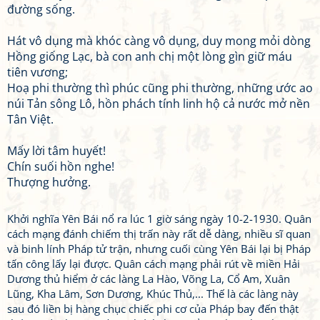
đường sống.
Hát vô dụng mà khóc càng vô dụng, duy mong mỏi dòng
Hồng giống Lạc, bà con anh chị một lòng gìn giữ máu
tiên vương;
Hoạ phi thường thì phúc cũng phi thường, những ước ao
núi Tản sông Lô, hồn phách tính linh hộ cả nước mở nền
Tân Việt.
Mấy lời tâm huyết!
Chín suối hồn nghe!
Thượng hưởng.
Khởi nghĩa Yên Bái nổ ra lúc 1 giờ sáng ngày 10-2-1930. Quân
cách mạng đánh chiếm thị trấn này rất dễ dàng, nhiều sĩ quan
và binh lính Pháp tử trận, nhưng cuối cùng Yên Bái lại bị Pháp
tấn công lấy lại được. Quân cách mạng phải rút về miền Hải
Dương thủ hiểm ở các làng La Hào, Võng La, Cổ Am, Xuân
Lũng, Kha Lâm, Sơn Dương, Khúc Thủ,... Thế là các làng này
sau đó liền bị hàng chục chiếc phi cơ của Pháp bay đến thật