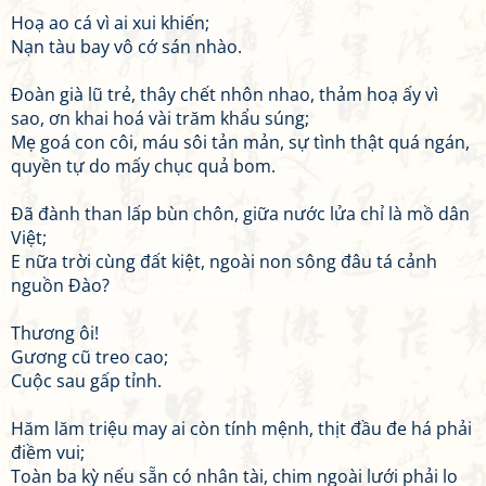
Hoạ ao cá vì ai xui khiến;
Nạn tàu bay vô cớ sán nhào.
Đoàn già lũ trẻ, thây chết nhôn nhao, thảm hoạ ấy vì
sao, ơn khai hoá vài trăm khẩu súng;
Mẹ goá con côi, máu sôi tản mản, sự tình thật quá ngán,
quyền tự do mấy chục quả bom.
Đã đành than lấp bùn chôn, giữa nước lửa chỉ là mồ dân
Việt;
E nữa trời cùng đất kiệt, ngoài non sông đâu tá cảnh
nguồn Đào?
Thương ôi!
Gương cũ treo cao;
Cuộc sau gấp tỉnh.
Hăm lăm triệu may ai còn tính mệnh, thịt đầu đe há phải
điềm vui;
Toàn ba kỳ nếu sẵn có nhân tài, chim ngoài lưới phải lo