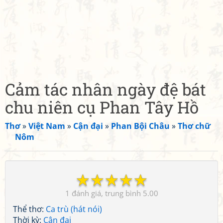
Cảm tác nhân ngày đệ bát
chu niên cụ Phan Tây Hồ
Thơ
»
Việt Nam
»
Cận đại
»
Phan Bội Châu
»
Thơ chữ
Nôm
☆
☆
☆
☆
☆
1
5.00
Thể thơ:
Ca trù (hát nói)
Thời kỳ:
Cận đại