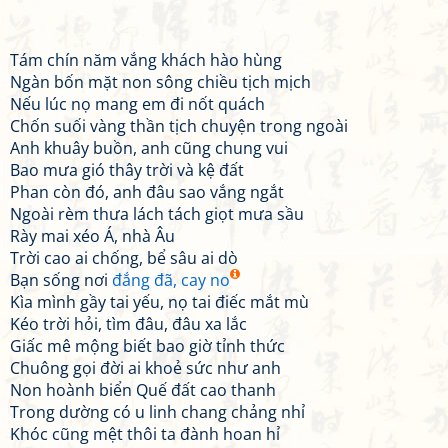
Tám chín năm vắng khách hào hùng
Ngàn bốn mặt non sông chiều tịch mịch
Nếu lúc nọ mang em đi nốt quách
Chốn suối vàng thần tịch chuyện trong ngoài
Anh khuây buồn, anh cũng chung vui
Bao mưa gió thây trời và kệ đất
Phan còn đó, anh đâu sao vắng ngắt
Ngoài rèm thưa lách tách giọt mưa sầu
Rày mai xéo Á, nhà Âu
Trời cao ai chống, bể sâu ai dò
Bạn sống nơi
đắng đã, cay no
Kìa mình gầy tai yếu, nọ tai điếc mắt mù
Kéo trời hỏi, tìm đâu, đâu xa lắc
Giấc mê mộng biết bao giờ tỉnh thức
Chuông gọi đời ai khoẻ sức như anh
Non hoành biển Quế đất cao thanh
Trong dường có u linh chang chảng nhỉ
Khóc cũng mệt thôi ta đành hoan hỉ