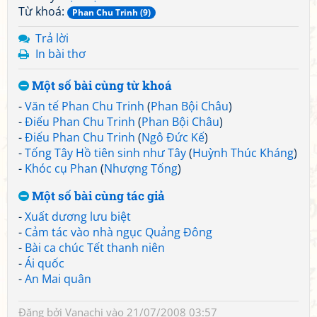
Từ khoá:
Phan Chu Trinh (9)
Trả lời
In bài thơ
Một số bài cùng từ khoá
-
Văn tế Phan Chu Trinh
(
Phan Bội Châu
)
-
Điếu Phan Chu Trinh
(
Phan Bội Châu
)
-
Điếu Phan Chu Trinh
(
Ngô Đức Kế
)
-
Tống Tây Hồ tiên sinh như Tây
(
Huỳnh Thúc Kháng
)
-
Khóc cụ Phan
(
Nhượng Tống
)
Một số bài cùng tác giả
-
Xuất dương lưu biệt
-
Cảm tác vào nhà ngục Quảng Đông
-
Bài ca chúc Tết thanh niên
-
Ái quốc
-
An Mai quân
Đăng bởi
Vanachi
vào 21/07/2008 03:57