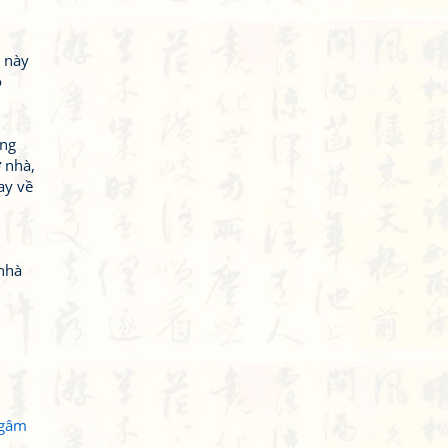
 này
o
ang
 nhà,
ay về
 nhà
ngâm