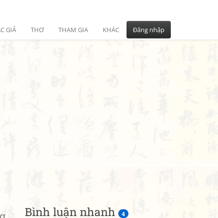
C GIẢ
THƠ
THAM GIA
KHÁC
Đăng nhập
Bình luận nhanh
g
4