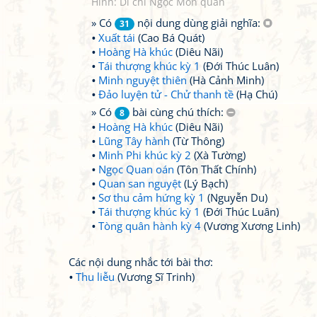
Hình: Di chỉ Ngọc Môn quan
» Có
nội dung dùng giải nghĩa:
31
Xuất tái
(Cao Bá Quát)
Hoàng Hà khúc
(Diêu Nãi)
Tái thượng khúc kỳ 1
(Đới Thúc Luân)
Minh nguyệt thiên
(Hà Cảnh Minh)
Đảo luyện tử - Chử thanh tề
(Hạ Chú)
» Có
bài cùng chú thích:
8
Hoàng Hà khúc
(Diêu Nãi)
Lũng Tây hành
(Từ Thông)
Minh Phi khúc kỳ 2
(Xà Tường)
Ngọc Quan oán
(Tôn Thất Chính)
Quan san nguyệt
(Lý Bạch)
Sơ thu cảm hứng kỳ 1
(Nguyễn Du)
Tái thượng khúc kỳ 1
(Đới Thúc Luân)
Tòng quân hành kỳ 4
(Vương Xương Linh)
Các nội dung nhắc tới bài thơ:
Thu liễu
(Vương Sĩ Trinh)