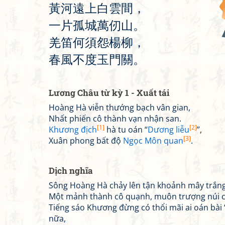
黃
河
遠
上
白
雲
間
，
一
片
孤
城
萬
仞
山
。
羌
笛
何
須
怨
楊
柳
，
春
風
不
度
玉
門
關
。
Lương Châu từ kỳ 1 - Xuất tái
Hoàng Hà viễn thướng bạch vân gian,
Nhất phiến cô thành vạn nhận san.
[1]
[2]
Khương địch
hà tu oán “
Dương liễu
”,
[3]
Xuân phong bất độ
Ngọc Môn quan
.
Dịch nghĩa
Sông Hoàng Hà chảy lên tận khoảnh mây trắng n
Một mảnh thành cô quạnh, muôn trượng núi c
Tiếng sáo Khương đừng có thổi mãi ai oán bài “
nữa,