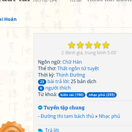
hi Hoán
☆
☆
☆
☆
☆
2
5.00
Ngôn ngữ:
Chữ Hán
Thể thơ:
Thất ngôn tứ tuyệt
Thời kỳ:
Thịnh Đường
bài trả lời
: 25 bản dịch
25
người thích
6
Từ khoá:
biên tái (190)
nhạc phủ (255)
Tuyển tập chung
-
Đường thi tam bách thủ
»
Nhạc phủ
Trả lời