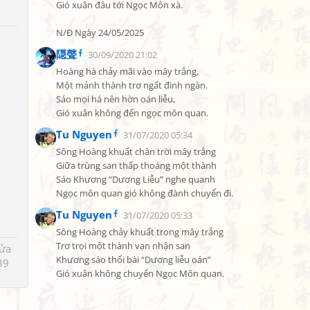
Gió xuân đâu tới Ngọc Môn xà.

N/Đ Ngày 24/05/2025
隠聲
30/09/2020 21:02
Hoàng hà chảy mãi vào mây trắng,

Một mảnh thành trơ ngất đinh ngàn.

Sáo mọi há nên hờn oán liễu,

Gió xuân không đến ngọc môn quan.
Tu Nguyen
31/07/2020 05:34
Sông Hoàng khuất chân trời mây trắng

Giữa trùng san thấp thoáng một thành

Sáo Khương “Dương Liễu” nghe quanh

Ngọc môn quan gió không đành chuyển đi.
Tu Nguyen
31/07/2020 05:33
Sông Hoàng chảy khuất trong mây trắng

Trơ trọi một thành vạn nhận san

sửa
Khương sáo thổi bài “Dương liễu oán”

39
Gió xuân không chuyển Ngọc Môn quan.