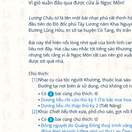
Vì gió xuân đâu qua được cửa ải Ngọc Môn!
Lương Châu từ
là tên một bài nhạc phủ rất thịnh 
đầu tiên do Đô đốc phủ Tây Lương năm Khai Nguy
Đường Lũng Hữu, trị sở tại huyện Cô Tang, thị trấn
Bài này thể hiện nỗi lòng nhớ quê của binh lính ca
liêu nơi đây. Hai câu sau nhắc tới tiếng sáo Khương 
nhưng tiếc rằng vì ải Ngọc Môn rất cao nên gió xuâ
được tới quê nhà.
Chú thích:
[1]
Nhạc cụ của tộc người Khương, thuộc loại sáo
Đường tại nơi biên ải sử dụng, chứ không có n
» Có
bài cùng chú thích:
2
Dương liễu chi cửu thủ kỳ 1 (Tái bắc mai ho
Dương liễu chi thập thủ kỳ 2
(Tiết Năng)
[2]
Khúc
Chiết liễu
thời xưa, phổ cho sáo, gợi nỗi 
» Có
bài cùng chú thích:
3
Đông nguyệt do Quảng Đông thuỷ trình vãng 
đồng Ngô Huỳnh lưỡng phó sứ thứ Lạp Ông 