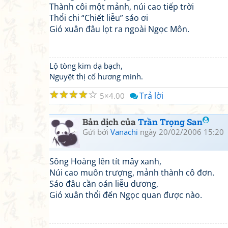
Thành côi một mảnh, núi cao tiếp trời
Thổi chi “Chiết liễu” sáo ơi
Gió xuân đâu lọt ra ngoài Ngọc Môn.
Lộ tòng kim dạ bạch,
Nguyệt thị cố hương minh.
☆
☆
☆
☆
☆
Trả lời
5
4.00
Bản dịch của
Trần Trọng San
Gửi bởi
Vanachi
ngày 20/02/2006 15:20
Sông Hoàng lên tít mây xanh,
Núi cao muôn trượng, mảnh thành cô đơn.
Sáo đâu cần oán liễu dương,
Gió xuân thổi đến Ngọc quan được nào.