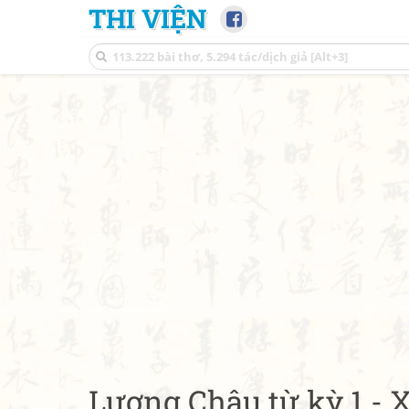
THI VIỆN
Lương Châu từ kỳ 1 - X