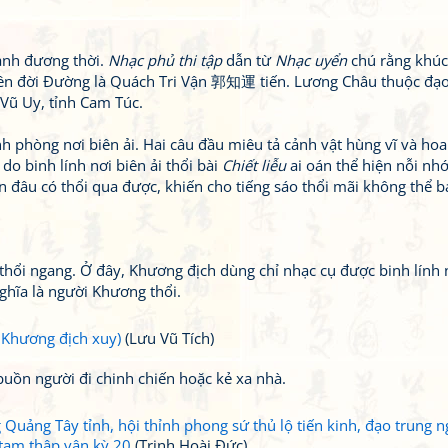
hành đương thời.
Nhạc phủ thi tập
dẫn từ
Nhạc uyển
chú rằng khúc
ên đời Đường là Quách Tri Vận 郭知運 tiến. Lương Châu thuộc đạ
 Vũ Uy, tỉnh Cam Túc.
nh phòng nơi biên ải. Hai câu đầu miêu tả cảnh vật hùng vĩ và ho
do binh lính nơi biên ải thổi bài
Chiết liễu
ai oán thể hiện nỗi nhớ
n đâu có thổi qua được, khiến cho tiếng sáo thổi mãi không thể b
 thổi ngang. Ở đây, Khương địch dùng chỉ nhạc cụ được binh lính
ghĩa là người Khương thổi.
a Khương địch xuy)
(Lưu Vũ Tích)
buồn người đi chinh chiến hoặc kẻ xa nhà.
Quảng Tây tỉnh, hội thỉnh phong sứ thủ lộ tiến kinh, đạo trung 
tam thập vận kỳ 20
(Trịnh Hoài Đức)