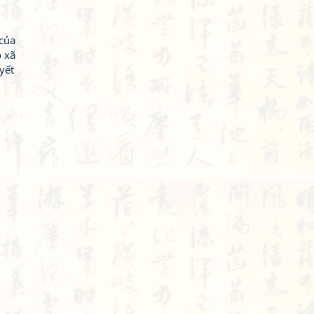
của
o xã
yết