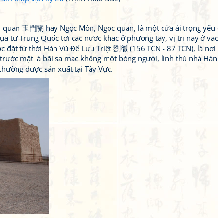
n quan 玉門關 hay Ngọc Môn, Ngọc quan, là một cửa ải trọng yếu 
a từ Trung Quốc tới các nước khác ở phương tây, vị trí nay ở và
 đặt từ thời Hán Vũ Đế Lưu Triệt 劉徹 (156 TCN - 87 TCN), là nơi 
 trước mặt là bãi sa mạc không một bóng người, lính thú nhà Hán
 thường được sản xuất tại Tây Vực.