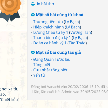
In bài thơ
Một số bài cùng từ khoá
-
Thương tiến tửu
(
Lý Bạch
)
-
Hiệp khách hành
(
Lý Bạch
)
-
Lương Châu từ kỳ 1
(
Vương Hàn
)
-
Thanh bình điệu kỳ 1
(
Lý Bạch
)
-
Đoản ca hành kỳ 1
(
Tào Tháo
)
Một số bài cùng tác giả
-
Đăng Quán Tước lâu
-
Tống biệt
-
Cửu nhật tống biệt
-
Yến từ
Đăng bởi
Vanachi
vào 20/02/2006 15:19, đã 
ơi xa tít,
1 lần, lần cuối bởi
Admin
vào 30/05/2023 08:
ao.
Chiết liễu”