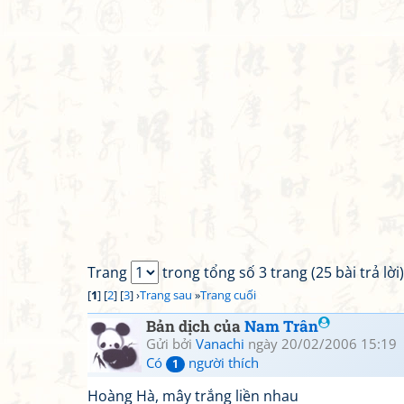
Trang
trong tổng số 3 trang (25 bài trả lời)
[
1
] [
2
] [
3
] ›
Trang sau
»
Trang cuối
Bản dịch của
Nam Trân
Gửi bởi
Vanachi
ngày 20/02/2006 15:19
Có
người thích
1
Hoàng Hà, mây trắng liền nhau