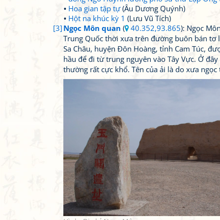
Hoa gian tập tự
(Âu Dương Quýnh)
Hột na khúc kỳ 1
(Lưu Vũ Tích)
[3]
Ngọc Môn quan
(
40.352,93.865
): Ngọc Mô
Trung Quốc thời xưa trên đường buôn bán tơ lụ
Sa Châu, huyện Đôn Hoàng, tỉnh Cam Túc, được
hầu để đi từ trung nguyên vào Tây Vực. Ở đây
thường rất cực khổ. Tên của ải là do xưa ngọc