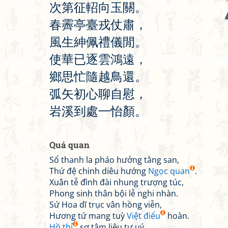
次
第
征
軺
向
玉
關
。
春
霽
亭
臺
戎
仗
肅
，
風
生
紳
佩
禮
儀
閒
。
使
華
已
逐
雲
鴻
遠
，
鄉
思
忙
隨
越
鳥
還
。
弧
矢
初
心
聊
自
慰
，
岩
溪
到
處
一
怡
顏
。
Quá quan
Sổ thanh la pháo hưởng tằng san,
Thứ đệ chinh diêu hướng
Ngọc quan
.
Xuân tễ đình đài nhung trượng túc,
Phong sinh thân bội lễ nghi nhàn.
Sứ Hoa dĩ trục vân hồng viễn,
Hương tứ mang tuỳ
Việt điểu
hoàn.
Hồ thỉ
sơ tâm liêu tự uý,