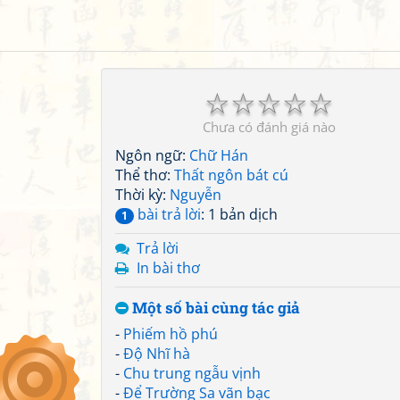
☆
☆
☆
☆
☆
Chưa có đánh giá nào
Ngôn ngữ:
Chữ Hán
Thể thơ:
Thất ngôn bát cú
Thời kỳ:
Nguyễn
bài trả lời
: 1 bản dịch
1
Trả lời
In bài thơ
Một số bài cùng tác giả
-
Phiếm hồ phú
-
Độ Nhĩ hà
-
Chu trung ngẫu vịnh
-
Để Trường Sa vãn bạc