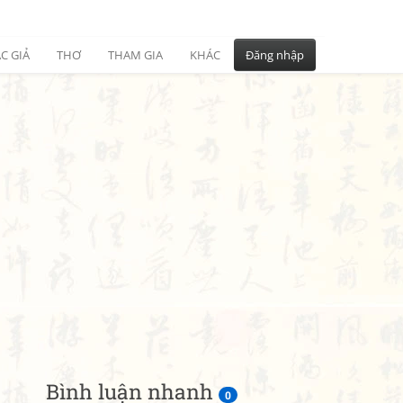
C GIẢ
THƠ
THAM GIA
KHÁC
Đăng nhập
Bình luận nhanh
0