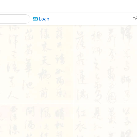
Loạn
TÁ