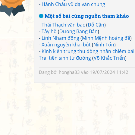
-
Hành Châu vũ dạ văn chung
Một số bài cùng nguồn tham khảo
-
Thái Thạch vãn bạc
(
Đỗ Cận
)
-
Tây hồ
(
Dương Bang Bản
)
-
Linh Nham động
(
Minh Mệnh hoàng đế
)
-
Xuân nguyên khai bút
(
Ninh Tốn
)
-
Kinh kiến trung thu đồng nhân chiêm bái
Trai tiên sinh từ đường
(
Võ Khắc Triển
)
Đăng bởi
hongha83
vào 19/07/2024 11:42