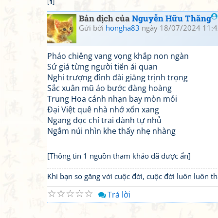
[
1
]
Bản dịch của
Nguyễn Hữu Thăng
Gửi bởi
hongha83
ngày 18/07/2024 11:4
Pháo chiêng vang vọng khắp non ngàn
Sứ giả từng người tiến ải quan
Nghi trượng đình đài giăng trịnh trọng
Sắc xuân mũ áo bước đàng hoàng
Trung Hoa cánh nhạn bay mòn mỏi
Đại Việt quê nhà nhớ xốn xang
Ngang dọc chí trai đành tự nhủ
Ngắm núi nhìn khe thấy nhẹ nhàng
[Thông tin 1 nguồn tham khảo đã được ẩn]
Khi bạn so găng với cuộc đời, cuộc đời luôn luôn 
☆
☆
☆
☆
☆
Trả lời