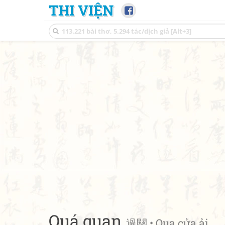
THI VIỆN
Quá quan
過關 • Qua cửa ải