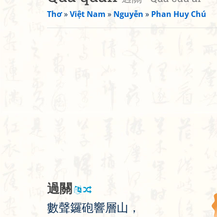
Thơ
»
Việt Nam
»
Nguyễn
»
Phan Huy Chú
過
關
數
聲
鑼
砲
響
層
山
，