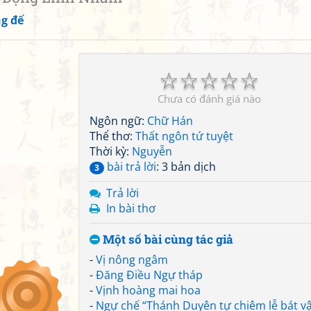
g đế
☆
☆
☆
☆
☆
Chưa có đánh giá nào
Ngôn ngữ:
Chữ Hán
Thể thơ:
Thất ngôn tứ tuyệt
Thời kỳ:
Nguyễn
bài trả lời
: 3 bản dịch
3
Trả lời
In bài thơ
Một số bài cùng tác giả
-
Vị nông ngâm
-
Đăng Điều Ngự tháp
-
Vịnh hoàng mai hoa
-
Ngự chế “Thánh Duyên tự chiêm lễ bát v