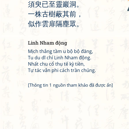
須
臾
已
至
靈
巖
洞
。
一
株
古
樹
蔽
其
前
，
似
作
雲
扉
隔
塵
眾
。
Linh Nham động
Mịch thắng tầm u bộ bộ đăng,
Tu du dĩ chí Linh Nham động.
Nhất chu cổ thụ tế kỳ tiền,
Tự tác vân phi cách trần chúng.
[Thông tin 1 nguồn tham khảo đã được ẩn]