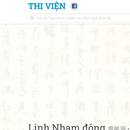
THI VIỆN
Linh Nham động
靈巖洞 • 