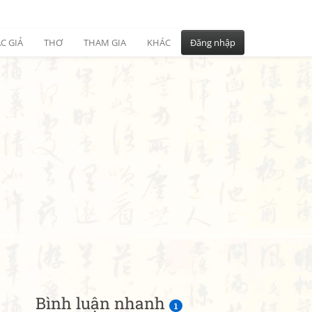
C GIẢ
THƠ
THAM GIA
KHÁC
Đăng nhập
Bình luận nhanh
1