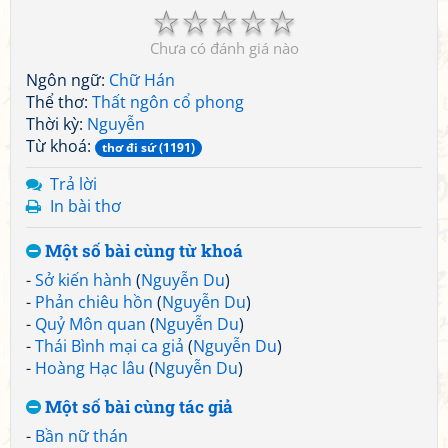
☆
☆
☆
☆
☆
Chưa có đánh giá nào
Ngôn ngữ:
Chữ Hán
Thể thơ:
Thất ngôn cổ phong
Thời kỳ:
Nguyễn
Từ khoá:
thơ đi sứ (1191)
Trả lời
In bài thơ
Một số bài cùng từ khoá
-
Sở kiến hành
(
Nguyễn Du
)
-
Phản chiêu hồn
(
Nguyễn Du
)
-
Quỷ Môn quan
(
Nguyễn Du
)
-
Thái Bình mại ca giả
(
Nguyễn Du
)
-
Hoàng Hạc lâu
(
Nguyễn Du
)
Một số bài cùng tác giả
-
Bần nữ thán