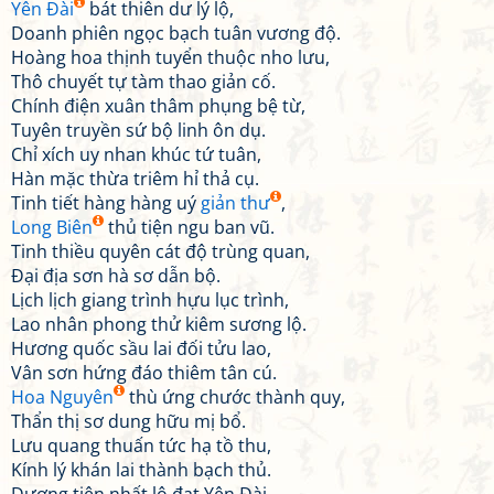
Yên Đài
bát thiên dư lý lộ,
Doanh phiên ngọc bạch tuân vương độ.
Hoàng hoa thịnh tuyển thuộc nho lưu,
Thô chuyết tự tàm thao giản cố.
Chính điện xuân thâm phụng bệ từ,
Tuyên truyền sứ bộ linh ôn dụ.
Chỉ xích uy nhan khúc tứ tuân,
Hàn mặc thừa triêm hỉ thả cụ.
Tinh tiết hàng hàng uý
giản thư
,
Long Biên
thủ tiện ngu ban vũ.
Tinh thiều quyên cát độ trùng quan,
Đại địa sơn hà sơ dẫn bộ.
Lịch lịch giang trình hựu lục trình,
Lao nhân phong thử kiêm sương lộ.
Hương quốc sầu lai đối tửu lao,
Vân sơn hứng đáo thiêm tân cú.
Hoa Nguyên
thù ứng chước thành quy,
Thẩn thị sơ dung hữu mị bổ.
Lưu quang thuấn tức hạ tồ thu,
Kính lý khán lai thành bạch thủ.