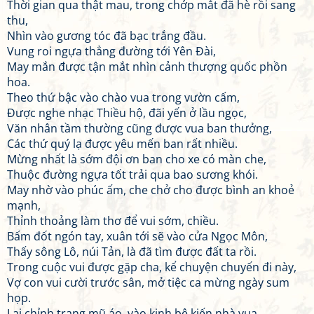
Thời gian qua thật mau, trong chớp mắt đã hè rồi sang
thu,
Nhìn vào gương tóc đã bạc trắng đầu.
Vung roi ngựa thẳng đường tới Yên Đài,
May mắn được tận mắt nhìn cảnh thượng quốc phồn
hoa.
Theo thứ bậc vào chào vua trong vườn cấm,
Được nghe nhạc Thiều hộ, đãi yến ở lầu ngọc,
Văn nhân tầm thường cũng được vua ban thưởng,
Các thứ quý lạ được yêu mến ban rất nhiều.
Mừng nhất là sớm đội ơn ban cho xe có màn che,
Thuộc đường ngựa tốt trải qua bao sương khói.
May nhờ vào phúc ấm, che chở cho được bình an khoẻ
mạnh,
Thỉnh thoảng làm thơ để vui sớm, chiều.
Bấm đốt ngón tay, xuân tới sẽ vào cửa Ngọc Môn,
Thấy sông Lô, núi Tản, là đã tìm được đất ta rồi.
Trong cuộc vui được gặp cha, kể chuyện chuyến đi này,
Vợ con vui cười trước sân, mở tiệc ca mừng ngày sum
họp.
Lại chỉnh trang mũ áo, vào kinh bệ kiến nhà vua,