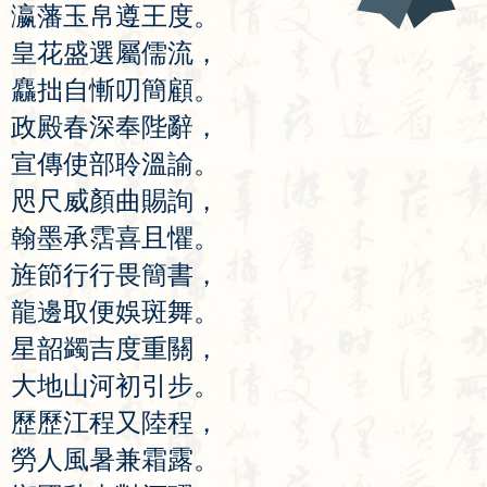
瀛
藩
玉
帛
遵
王
度
。
皇
花
盛
選
屬
儒
流
，
麤
拙
自
慚
叨
簡
顧
。
政
殿
春
深
奉
陛
辭
，
宣
傳
使
部
聆
溫
諭
。
咫
尺
威
顏
曲
賜
詢
，
翰
墨
承
霑
喜
且
懼
。
旌
節
行
行
畏
簡
書
，
龍
邊
取
便
娛
斑
舞
。
星
韶
蠲
吉
度
重
關
，
大
地
山
河
初
引
步
。
歷
歷
江
程
又
陸
程
，
勞
人
風
暑
兼
霜
露
。