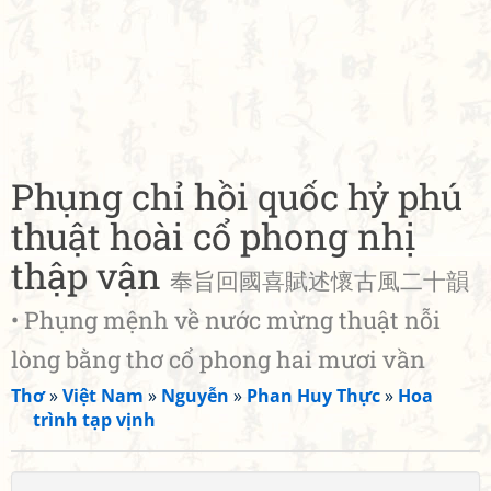
Phụng chỉ hồi quốc hỷ phú
thuật hoài cổ phong nhị
thập vận
奉旨回國喜賦述懷古風二十韻
• Phụng mệnh về nước mừng thuật nỗi
lòng bằng thơ cổ phong hai mươi vần
Thơ
»
Việt Nam
»
Nguyễn
»
Phan Huy Thực
»
Hoa
trình tạp vịnh