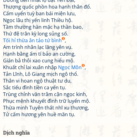
Dương tiên nhất lộ đạt Yên Đài,
Thượng quốc phồn hoa hạnh thân đổ.
Cấm uyển tuỳ ban bái miện lưu,
Ngọc lâu thị yến linh Thiều hộ.
Tầm thường hàn mặc hạ thần bao,
Thứ đệ trân kỳ long sủng số.
Tối hỉ thừa ân tảo tứ bình
,
Am trình nhân lạc lăng yên vụ.
Hạnh bằng ấm tí bảo an cường,
Gián bả thôi xao cung hiểu mộ.
Khuất chỉ lai xuân nhập
Ngọc Môn
,
Tản Lĩnh, Lô Giang mịch ngô thổ.
Thân vi hoan ngộ thuật tư du,
Sắc tiếu đình tiền ca yến tụ.
Trùng chỉnh văn trâm cận ngọc kinh,
Phục mệnh khuyết đình trữ luyến mộ.
Thừa minh Tuyên thất nhĩ xu thương,
Tử cấm hương yên huề mãn tụ.
Dịch nghĩa