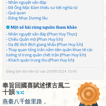
-
Nhân nguyệt vấn đáp
-
Đề Ông Mặc Đàm thiếu sư tiết nghĩa từ
-
Quá quan
-
Đăng Nhạc Dương lâu
Một số bài cùng nguồn tham khảo
-
Nhân nguyệt vấn đáp
(
Phan Huy Thực
)
-
Chiêu Quân mộ
(
Phan Huy Ích
)
-
Dạ độ Xích Bích giang khẩu
(
Phan Huy Ích
)
-
Thay quan tổng trấn nắm tiền quân khao tế các
tướng sĩ trong quân chết trận
(
Phan Huy Ích
)
-
Khách quán trung thu
(
Phan Huy Ích
)
Đăng bởi
tôn tiền tử
vào 29/09/2024 10:45
奉
旨
回
國
喜
賦
述
懷
古
風
二
十
韻
燕
臺
八
千
餘
里
路
，