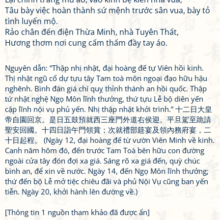
Tâu bày việc hoàn thành sứ mệnh trước sân vua, bày tỏ
tình luyến mộ.
Rảo chân đến điện Thừa Minh, nhà Tuyên Thất,
Hương thơm nơi cung cấm thấm đầy tay áo.
Nguyên dẫn: “Thập nhị nhật, đại hoàng đế tự Viên hồi kinh.
Thị nhật ngũ cổ dự tựu tây Tam toà môn ngoại đạo hữu hậu
nghênh. Bình đán giá chí quỵ thỉnh thánh an hồi quốc. Thập
tứ nhật nghệ Ngọ Môn lĩnh thưởng, thứ tựu Lễ bộ diên yến
cập lĩnh nội vụ phủ yến. Nhị thập nhật khởi trình.” 十二日大皇
帝自園回京。是日五鼓預就西三座門外道右侯迎。平旦駕至跪請
聖安回國。十四日詣午門領賞；次就禮部筵宴及領內務府宴，二
十日起程。 (Ngày 12, đại hoàng đế từ vườn Viên Minh về kinh.
Canh năm hôm đó, đến trước Tam Toà bên hữu con đường
ngoài cửa tây đón đợi xa giá. Sáng rõ xa giá đến, quỳ chúc
bình an, để xin về nước. Ngày 14, đến Ngọ Môn lĩnh thưởng;
thứ đến bộ Lễ mở tiệc chiêu đãi và phủ Nội Vụ cũng ban yến
tiễn. Ngày 20, khởi hành lên đường về.)
[Thông tin 1 nguồn tham khảo đã được ẩn]