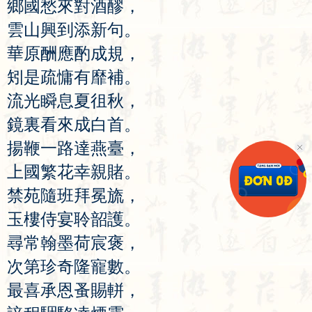
鄉
國
愁
來
對
酒
醪
，
雲
山
興
到
添
新
句
。
華
原
酬
應
酌
成
規
，
矧
是
疏
慵
有
靡
補
。
流
光
瞬
息
夏
徂
秋
，
鏡
裏
看
來
成
白
首
。
揚
鞭
一
路
達
燕
臺
，
上
國
繁
花
幸
親
賭
。
禁
苑
隨
班
拜
冕
旒
，
玉
樓
侍
宴
聆
韶
護
。
尋
常
翰
墨
荷
宸
褒
，
次
第
珍
奇
隆
寵
數
。
最
喜
承
恩
蚤
賜
軿
，