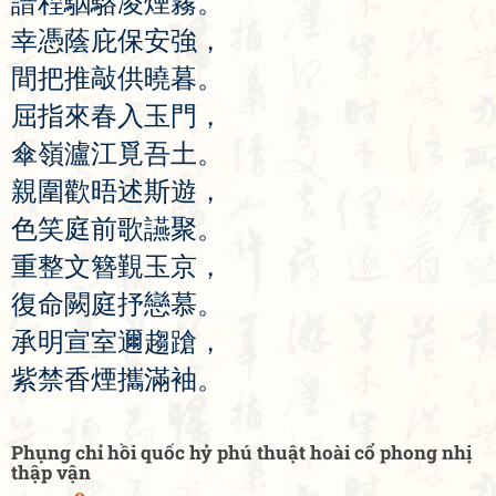
諳
程
駰
駱
凌
煙
霧
。
幸
憑
蔭
庇
保
安
強
，
間
把
推
敲
供
曉
暮
。
屈
指
來
春
入
玉
門
，
傘
嶺
瀘
江
覓
吾
土
。
親
圍
歡
晤
述
斯
遊
，
色
笑
庭
前
歌
讌
聚
。
重
整
文
簪
覲
玉
京
，
復
命
闕
庭
抒
戀
慕
。
承
明
宣
室
邇
趨
蹌
，
紫
禁
香
煙
攜
滿
袖
。
Phụng chỉ hồi quốc hỷ phú thuật hoài cổ phong nhị
thập vận