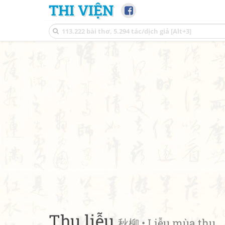
THI VIỆN
Thu liễu
秋柳 • Liễu mùa thu