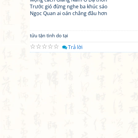
Trước gió đừng nghe ba khúc sáo
Ngọc Quan ai oán chẳng đâu hơn
tửu tận tình do tại
☆
☆
☆
☆
☆
Trả lời