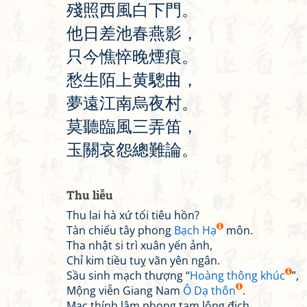
殘
照
西
風
白
下
門
。
他
日
差
池
春
燕
影
，
只
今
憔
悴
晚
煙
痕
。
愁
生
陌
上
黄
驄
曲
，
夢
遠
江
南
烏
夜
村
。
莫
聽
臨
風
三
弄
笛
，
玉
關
哀
怨
總
難
論
。
Thu liễu
Thu lai hà xứ tối tiêu hồn?
Tàn chiếu tây phong
Bạch Hạ
môn.
Tha nhật si trì xuân yến ảnh,
Chỉ kim tiều tuỵ vãn yên ngân.
Sầu sinh mạch thượng “
Hoàng thông khúc
”,
Mộng viễn Giang Nam
Ô Dạ thôn
.
Mạc thính lâm phong tam lộng địch,