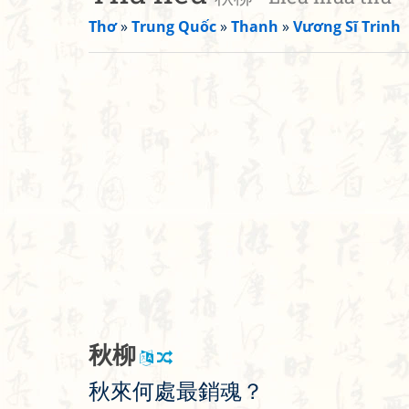
Thơ
»
Trung Quốc
»
Thanh
»
Vương Sĩ Trinh
秋
柳
秋
來
何
處
最
銷
魂
？