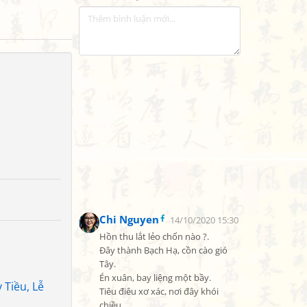
Chi Nguyen
14/10/2020 15:30
Hồn thu lắt lẻo chốn nào ?.

Đây thành Bạch Hạ, cồn cào gió 
Tây.

Én xuân, bay liệng một bầy.

 Tiều, Lễ
Tiêu điêu xơ xác, nơi đây khói 
chiều.
