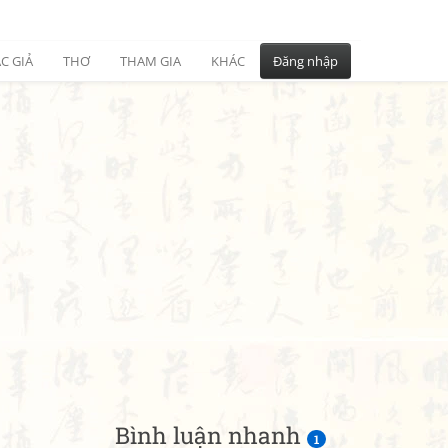
C GIẢ
THƠ
THAM GIA
KHÁC
Đăng nhập
Bình luận nhanh
1