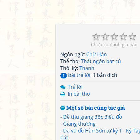
☆
☆
☆
☆
☆
Chưa có đánh giá nào
Ngôn ngữ:
Chữ Hán
Thể thơ:
Thất ngôn bát cú
Thời kỳ:
Thanh
bài trả lời
: 1 bản dịch
1
Trả lời
In bài thơ
Một số bài cùng tác giả
-
Đề thu giang độc điếu đồ
-
Giang thượng
-
Dạ vũ đề Hàn Sơn tự kỳ 1 - Ký Tây
Cát