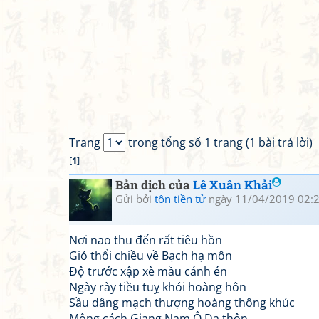
Trang
trong tổng số 1 trang (1 bài trả lời)
[
1
]
Bản dịch của
Lê Xuân Khải
Gửi bởi
tôn tiền tử
ngày 11/04/2019 02:
Nơi nao thu đến rất tiêu hồn
Gió thổi chiều về Bạch hạ môn
Độ trước xập xè mầu cánh én
Ngày rày tiều tuỵ khói hoàng hôn
Sầu dâng mạch thượng hoàng thông khúc
Mộng cách Giang Nam Ô Dạ thôn