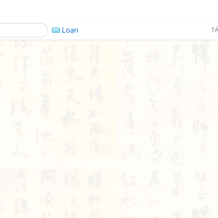
Loạn
TÁ