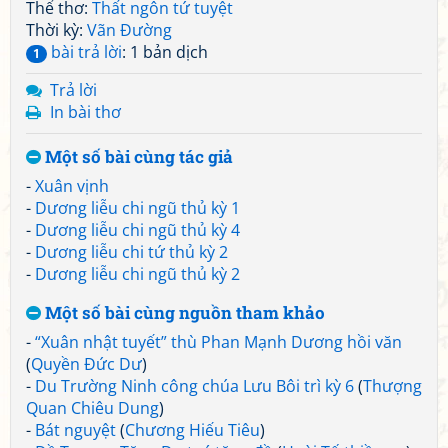
Thể thơ:
Thất ngôn tứ tuyệt
Thời kỳ:
Vãn Đường
bài trả lời
: 1 bản dịch
1
Trả lời
In bài thơ
Một số bài cùng tác giả
-
Xuân vịnh
-
Dương liễu chi ngũ thủ kỳ 1
-
Dương liễu chi ngũ thủ kỳ 4
-
Dương liễu chi tứ thủ kỳ 2
-
Dương liễu chi ngũ thủ kỳ 2
Một số bài cùng nguồn tham khảo
-
“Xuân nhật tuyết” thù Phan Mạnh Dương hồi văn
(
Quyền Đức Dư
)
-
Du Trường Ninh công chúa Lưu Bôi trì kỳ 6
(
Thượng
Quan Chiêu Dung
)
-
Bát nguyệt
(
Chương Hiếu Tiêu
)