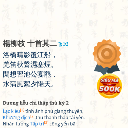
楊
柳
枝
十
首
其
二
洛
橋
晴
影
覆
江
船
，
羌
笛
秋
聲
濕
塞
煙
。
閒
想
習
池
公
宴
罷
，
水
蒲
風
絮
夕
陽
天
。
Dương liễu chi thập thủ kỳ 2
[1]
Lạc kiều
tình ảnh phú giang thuyền,
[2]
Khương địch
thu thanh thấp tái yên.
[3]
Nhàn tưởng
Tập trì
công yến bãi,