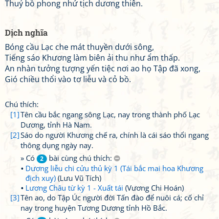
Thuỷ bồ phong nhứ tịch dương thiên.
Dịch nghĩa
Bóng cầu Lạc che mát thuyền dưới sông,
Tiếng sáo Khương làm biên ải thu như ẩm thấp.
An nhàn tưởng tượng yến tiệc nơi ao họ Tập đã xong,
Gió chiều thổi vào tơ liễu và cỏ bồ.
Chú thích:
[1]
Tên cầu bắc ngang sông Lạc, nay trong thành phố Lạc
Dương, tỉnh Hà Nam.
[2]
Sáo do người Khương chế ra, chính là cái sáo thổi ngang
thông dụng ngày nay.
» Có
bài cùng chú thích:
2
Dương liễu chi cửu thủ kỳ 1 (Tái bắc mai hoa Khương
địch xuy)
(Lưu Vũ Tích)
Lương Châu từ kỳ 1 - Xuất tái
(Vương Chi Hoán)
[3]
Tên ao, do Tập Úc người đời Tấn đào để nuôi cá; cố chỉ
nay trong huyện Tương Dương tỉnh Hồ Bắc.