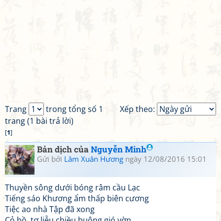
Trang
trong tổng số 1
Xếp theo:
trang (1 bài trả lời)
[
1
]
Bản dịch của
Nguyễn Minh
Gửi bởi
Lâm Xuân Hương
ngày 12/08/2016 15:01
Thuyền sông dưới bóng râm cầu Lạc
Tiếng sáo Khương ẩm thấp biên cương
Tiệc ao nhà Tập đã xong
Cỏ bồ, tơ liễu chiều buông gió vờn.