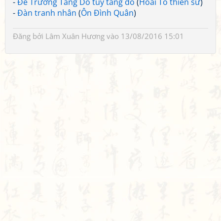
-
Đề Trương Tăng Do tuý tăng đồ
(
Hoài Tố thiền sư
)
-
Đàn tranh nhân
(
Ôn Đình Quân
)
Đăng bởi
Lâm Xuân Hương
vào 13/08/2016 15:01