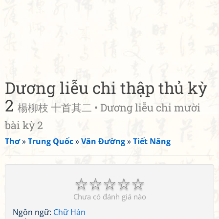
Dương liễu chi thập thủ kỳ
2
楊柳枝 十首其二 • Dương liễu chi mười
bài kỳ 2
Thơ
»
Trung Quốc
»
Vãn Đường
»
Tiết Năng
☆
☆
☆
☆
☆
Chưa có đánh giá nào
Ngôn ngữ:
Chữ Hán