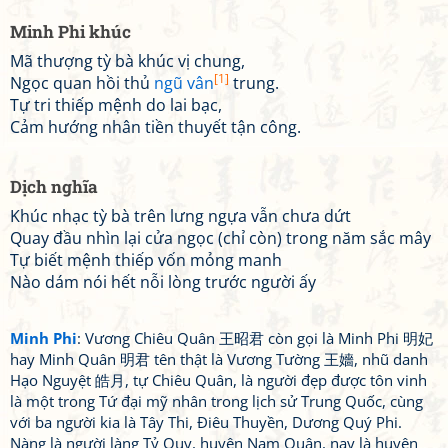
Minh Phi khúc
Mã thượng tỳ bà khúc vị chung,
[1]
Ngọc quan hồi thủ
ngũ vân
trung.
Tự tri thiếp mệnh do lai bạc,
Cảm hướng nhân tiền thuyết tận công.
Dịch nghĩa
Khúc nhạc tỳ bà trên lưng ngựa vẫn chưa dứt
Quay đầu nhìn lại cửa ngọc (chỉ còn) trong năm sắc mây
Tự biết mệnh thiếp vốn mỏng manh
Nào dám nói hết nỗi lòng trước người ấy
Minh Phi
: Vương Chiêu Quân 王昭君 còn gọi là Minh Phi 明妃
hay Minh Quân 明君 tên thật là Vương Tường 王嬙, nhũ danh
Hạo Nguyệt 皓月, tự Chiêu Quân, là người đẹp được tôn vinh
là một trong Tứ đại mỹ nhân trong lịch sử Trung Quốc, cùng
với ba người kia là Tây Thi, Điêu Thuyền, Dương Quý Phi.
Nàng là người làng Tỷ Quy, huyện Nam Quận, nay là huyện