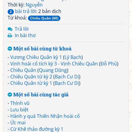
Thời kỳ:
Nguyễn
bài trả lời
: 2 bản dịch
2
Từ khoá:
Chiêu Quân (60)
Trả lời
In bài thơ
Một số bài cùng từ khoá
-
Vương Chiêu Quân kỳ 1
(
Lý Bạch
)
-
Vịnh hoài cổ tích kỳ 3 - Vịnh Chiêu Quân
(
Đỗ Phủ
)
-
Chiêu Quân
(
Quang Dũng
)
-
Chiêu Quân từ kỳ 2
(
Bạch Cư Dị
)
-
Chiêu Quân từ kỳ 1
(
Bạch Cư Dị
)
Một số bài cùng tác giả
-
Thính vũ
-
Lưu biệt
-
Hành y quá Thiên Nhận hoài cổ
-
Ức mai
-
Cừ Khê thảo đường kỳ 1