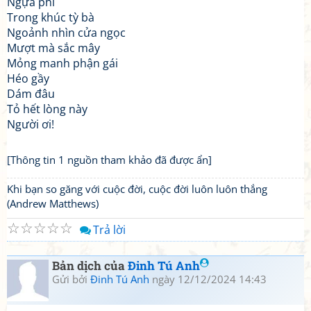
Ngựa phi
Trong khúc tỳ bà
Ngoảnh nhìn cửa ngọc
Mượt mà sắc mây
Mỏng manh phận gái
Héo gầy
Dám đâu
Tỏ hết lòng này
Người ơi!
[Thông tin 1 nguồn tham khảo đã được ẩn]
Khi bạn so găng với cuộc đời, cuộc đời luôn luôn thắng
(Andrew Matthews)
☆
☆
☆
☆
☆
Trả lời
Bản dịch của
Đinh Tú Anh
Gửi bởi
Đinh Tú Anh
ngày 12/12/2024 14:43