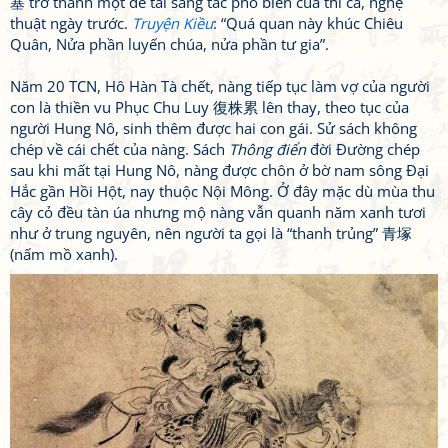
塞 trở thành một đề tài sáng tác phổ biển của thi ca, nghệ
thuật ngày trước.
Truyện Kiều
: “Quá quan này khúc Chiêu
Quân, Nửa phần luyến chúa, nửa phần tư gia”.
Năm 20 TCN, Hô Hàn Tà chết, nàng tiếp tục làm vợ của người
con là thiền vu Phục Chu Luy 復株累 lên thay, theo tục của
người Hung Nô, sinh thêm được hai con gái. Sử sách không
chép về cái chết của nàng. Sách
Thông điển
đời Đường chép
sau khi mất tại Hung Nô, nàng được chôn ở bờ nam sông Đại
Hắc gần Hồi Hột, nay thuộc Nội Mông. Ở đây mặc dù mùa thu
cây cỏ đều tàn úa nhưng mộ nàng vẫn quanh năm xanh tươi
như ở trung nguyên, nên người ta gọi là “thanh trủng” 青塚
(nấm mồ xanh).