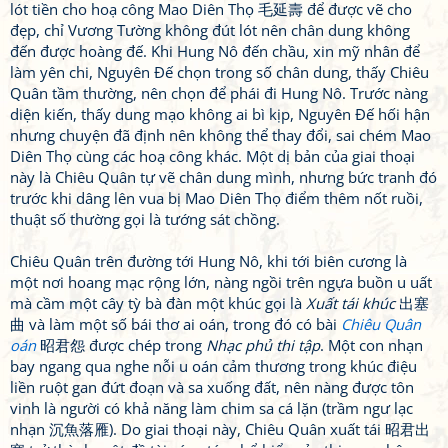
lót tiền cho hoạ công Mao Diên Thọ 毛延壽 để được vẽ cho
đẹp, chỉ Vương Tường không đút lót nên chân dung không
đến được hoàng đế. Khi Hung Nô đến chầu, xin mỹ nhân để
làm yên chi, Nguyên Đế chọn trong số chân dung, thấy Chiêu
Quân tầm thường, nên chọn để phái đi Hung Nô. Trước nàng
diện kiến, thấy dung mạo không ai bì kịp, Nguyên Đế hối hận
nhưng chuyện đã định nên không thể thay đổi, sai chém Mao
Diên Thọ cùng các hoạ công khác. Một dị bản của giai thoại
này là Chiêu Quân tự vẽ chân dung mình, nhưng bức tranh đó
trước khi dâng lên vua bị Mao Diên Thọ điểm thêm nốt ruồi,
thuật số thường gọi là tướng sát chồng.
Chiêu Quân trên đường tới Hung Nô, khi tới biên cương là
một nơi hoang mạc rộng lớn, nàng ngồi trên ngựa buồn u uất
mà cầm một cây tỳ bà đàn một khúc gọi là
Xuất tái khúc
出塞
曲 và làm một số bái thơ ai oán, trong đó có bài
Chiêu Quân
oán
昭君怨 được chép trong
Nhạc phủ thi tập
. Một con nhạn
bay ngang qua nghe nỗi u oán cảm thương trong khúc điệu
liền ruột gan đứt đoạn và sa xuống đất, nên nàng được tôn
vinh là người có khả năng làm chim sa cá lặn (trầm ngư lạc
nhạn 沉魚落雁). Do giai thoại này, Chiêu Quân xuất tái 昭君出