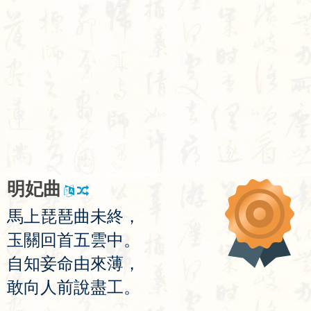
明
妃
曲
馬
上
琵
琶
曲
未
終
，
玉
關
回
首
五
雲
中
。
自
知
妾
命
由
來
薄
，
敢
向
人
前
說
盡
工
。