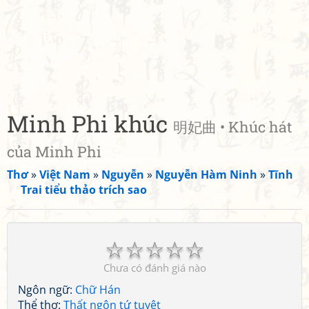
Minh Phi khúc
明妃曲 • Khúc hát
của Minh Phi
Thơ
»
Việt Nam
»
Nguyễn
»
Nguyễn Hàm Ninh
»
Tĩnh
Trai tiểu thảo trích sao
☆
☆
☆
☆
☆
Chưa có đánh giá nào
Ngôn ngữ:
Chữ Hán
Thể thơ:
Thất ngôn tứ tuyệt