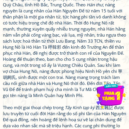
Quỳ Châu, tỉnh Hồ Bắc, Trung Quốc. Theo
Hán thư
, nàng
nguyên là cung nhân của Hán Nguyên Đế từ năm 15 tuổi với
thân phận là một gia nhân tử, tức hàng phi tần vô danh không
có tước hiệu trong chế độ nhà Hán. Thời đó Hung Nô rất
mạnh, thường xuyên quấy nhiễu trung nguyên, nhà Hán hằng
năm vẫn phải cống vàng bạc, vải lụa, mỹ nhân, trâu ngựa theo
sách lược hoà thân từ thời Lưu Bang. Năm 33 TCN, thiền vu
Hung Nô là Hô Hàn Tà 呼韓邪 đến kinh đô Trường An để thần
phục nhà Hán, đề nghị được trở thành con rể của Nguyên Đế.
Hoàng đế thuận theo, ban cho cho 5 cung nhân trong hậu
cung, và một trong số ấy là Vương Chiêu Quân. Sau khi làm
vợ chúa Hung Nô, nàng được phong hiệu Ninh Hồ yên chi 寧
胡阏氏, sinh được một con trai. Nàng mang trọng trách làm
cầu nối giữa nhà Hán và Hung Nô thời đó. Đến đời Tấn, Tấn
Vũ Để để tránh phạm huý cha mình là Tư Mã Chiêu, cho đổi
gọi tên nàng là Minh Quân hay Minh Phi.
Theo một giai thoại chép trong
Tây Kinh tạp ký
西京雜記 được
lưu truyền từ cuối đời Hán rằng do số phi tần của Hán Nguyên
Đế quá đông, nên hoàng đế lệnh hoạ sư vẽ lại chân dung để
dựa vào nhan sắc mà sẽ triệu hạnh. Các cung phi thường lo