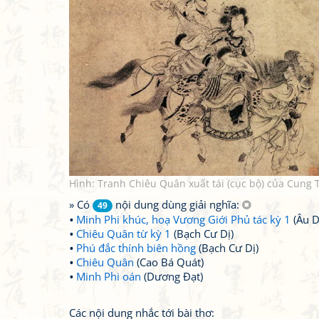
Hình: Tranh Chiêu Quân xuất tái (cục bộ) của Cu
» Có
nội dung dùng giải nghĩa:
49
Minh Phi khúc, hoạ Vương Giới Phủ tác kỳ 1
(Âu D
Chiêu Quân từ kỳ 1
(Bạch Cư Dị)
Phú đắc thính biên hồng
(Bạch Cư Dị)
Chiêu Quân
(Cao Bá Quát)
Minh Phi oán
(Dương Đạt)
Các nội dung nhắc tới bài thơ: