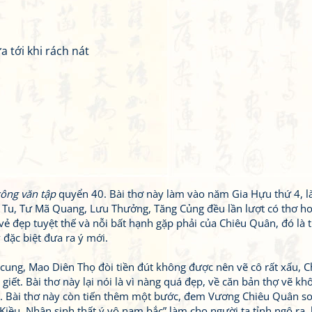
 tới khi rách nát
ông văn tập
quyển 40. Bài thơ này làm vào năm Gia Hựu thứ 4, là
 Tu, Tư Mã Quang, Lưu Thưởng, Tăng Củng đều lần lượt có thơ ho
 vẻ đẹp tuyệt thế và nỗi bất hạnh gặp phải của Chiêu Quân, đó là 
 đặc biệt đưa ra ý mới.
cung, Mao Diên Thọ đòi tiền đút không được nên vẽ cô rất xấu, C
 giết. Bài thơ này lại nói là vì nàng quá đẹp, về căn bản thợ vẽ kh
. Bài thơ này còn tiến thêm một bước, đem Vương Chiêu Quân so
iều, Nhân sinh thất ý vô nam bắc” làm cho người ta tỉnh ngộ ra, 