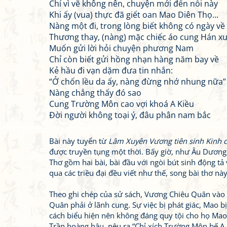
Chỉ vì vẽ không nên, chuyện mới đến nỗi này
Khi ấy (vua) thực đã giết oan Mao Diên Thọ...
Nàng một đi, trong lòng biết không có ngày về
Thương thay, (nàng) mặc chiếc áo cung Hán xưa
Muốn gửi lời hỏi chuyện phương Nam
Chỉ còn biết gửi hồng nhạn hàng năm bay về
Kẻ hầu đi vạn dặm đưa tin nhắn:
“Ở chốn lều da ấy, nàng đừng nhớ nhung nữa”
Nàng chẳng thấy đó sao
Cung Trường Môn cao vợi khoá A Kiều
Đời người không toại ý, đâu phân nam bắc
Bài này tuyển từ
Lâm Xuyên Vương tiên sinh Kinh c
được truyền tụng một thời. Bấy giờ, như Âu Dương
Thơ gồm hai bài, bài đầu với ngòi bút sinh động tả
qua các triều đại đều viết như thế, song bài thơ này
Theo ghi chép của sử sách, Vương Chiêu Quân vào 
Quân phải ở lãnh cung. Sự việc bị phát giác, Mao bị
cách biểu hiện nên không đáng quy tội cho họ Mao
Trần hoàng hậu, nêu ra “Chỉ xích Trường Môn bế A K