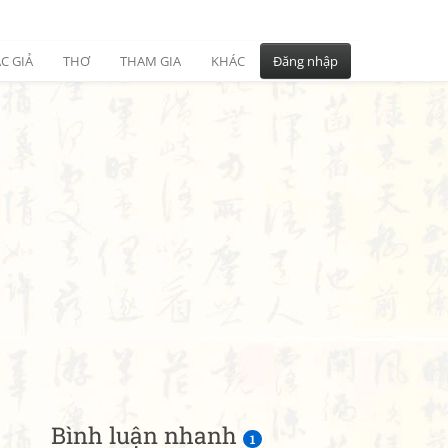
C GIẢ
THƠ
THAM GIA
KHÁC
Đăng nhập
Bình luận nhanh
1