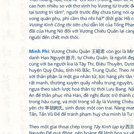
cao hơn nhiều so với thơ vịnh họ Vương từ trước đế
tại tương tri tâm”, người trước đây chưa từng nói qu
vong quân phụ, phi cầm thú nhi hà?” (Bởi giặc Hồ c
Vương Kinh Công thi tiên chú
dẫn lời của Tống Phạm 
đãi của Hung Nô đối với Vương Chiêu Quân lại càn
nguôi đến chết mới thôi.
Minh Phi
: Vương Chiêu Quân 王昭君 còn gọi là Mi
danh Hạo Nguyệt 皓月, tự Chiêu Quân, là người đẹp 
cùng với ba người kia là Tây Thi, Điêu Thuyền, Dư
huyện Quỳ Châu, tỉnh Hồ Bắc, Trung Quốc. Theo
H
với thân phận là một gia nhân tử, tức hàng phi tầ
rất mạnh, thường xuyên quấy nhiễu trung nguyên, 
ngựa theo sách lược hoà thân từ thời Lưu Bang.
An để thần phục nhà Hán, đề nghị được trở thành 
trong hậu cung, và một trong số ấy là Vương Chiê
yên chi 寧胡阏氏, sinh được một con trai. Nàng mang
Tấn, Tấn Vũ Để để tránh phạm huý cha mình là Tư 
Theo một giai thoại chép trong
Tây Kinh tạp ký
西京雜記
Nguyên Đế quá đông, nên hoàng đế lệnh hoạ sư vẽ 