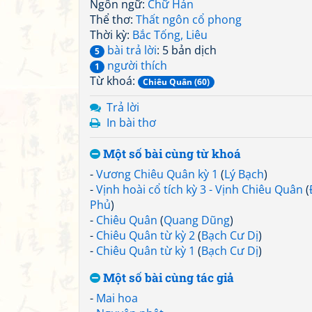
Ngôn ngữ:
Chữ Hán
Thể thơ:
Thất ngôn cổ phong
Thời kỳ:
Bắc Tống, Liêu
bài trả lời
: 5 bản dịch
5
người thích
1
Từ khoá:
Chiêu Quân (60)
Trả lời
In bài thơ
Một số bài cùng từ khoá
-
Vương Chiêu Quân kỳ 1
(
Lý Bạch
)
-
Vịnh hoài cổ tích kỳ 3 - Vịnh Chiêu Quân
(
Phủ
)
-
Chiêu Quân
(
Quang Dũng
)
-
Chiêu Quân từ kỳ 2
(
Bạch Cư Dị
)
-
Chiêu Quân từ kỳ 1
(
Bạch Cư Dị
)
Một số bài cùng tác giả
-
Mai hoa