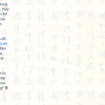
 dung
, thấy
ên Đế
của
ểm
 uất
Quân
điệu
ạc
hệ
 của
hép
mùa
ng” 青