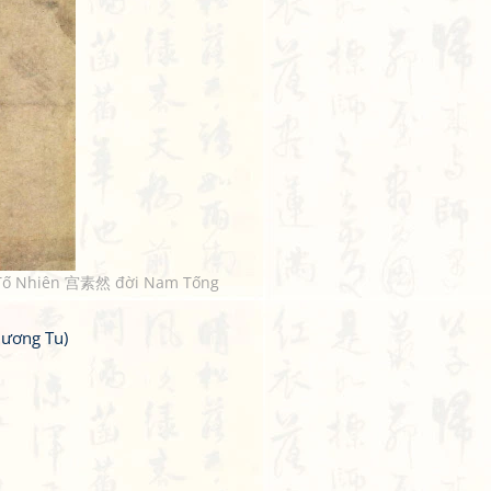
ng Tố Nhiên 宫素然 đời Nam Tống
ương Tu)