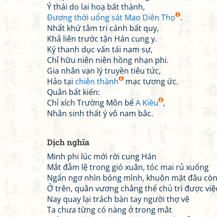
Ý thái do lai hoạ bất thành,
Đương thời uổng sát Mao Diên Thọ
.
Nhất khứ tâm tri cánh bất quy,
Khả liên trước tận Hán cung y.
Ký thanh dục vấn tái nam sự,
Chỉ hữu niên niên hồng nhạn phi.
Gia nhân vạn lý truyền tiêu tức,
Hảo tại
chiên thành
mạc tương ức.
Quân bất kiến:
Chỉ xích Trường Môn bế
A Kiều
,
Nhân sinh thất ý vô nam bắc.
Dịch nghĩa
Minh phi lúc mới rời cung Hán
Mắt đẫm lệ trong gió xuân, tóc mai rủ xuống
Ngẩn ngơ nhìn bóng mình, khuôn mặt đâu còn
Ở trên, quân vương chẳng thể chủ trì được việ
Nay quay lại trách bàn tay người thợ vẽ
Ta chưa từng có nàng ở trong mắt