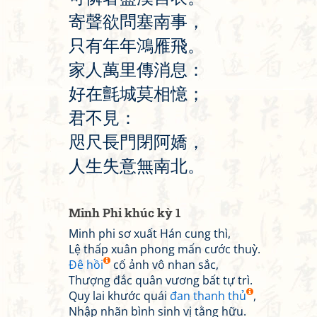
寄
聲
欲
問
塞
南
事
，
只
有
年
年
鴻
雁
飛
。
家
人
萬
里
傳
消
息
：
好
在
氈
城
莫
相
憶
；
君
不
見
：
咫
尺
長
門
閉
阿
嬌
，
人
生
失
意
無
南
北
。
Minh Phi khúc kỳ 1
Minh phi sơ xuất Hán cung thì,
Lệ thấp xuân phong mấn cước thuỳ.
Đê hồi
cố ảnh vô nhan sắc,
Thượng đắc quân vương bất tự trì.
Quy lai khước quái
đan thanh thủ
,
Nhập nhãn bình sinh vị tằng hữu.