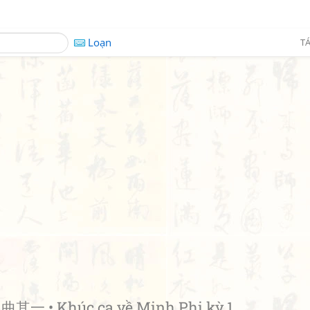
Loạn
TÁ
其一 • Khúc ca về Minh Phi kỳ 1