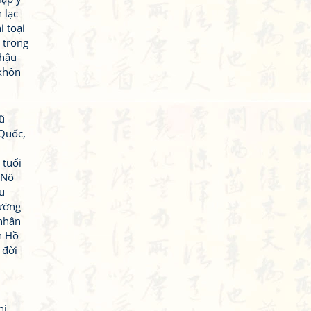
 lạc
i toại
 trong
 hậu
 khôn
ũ
 Quốc,
 tuổi
 Nô
u
rường
 nhân
h Hồ
 đời
hi