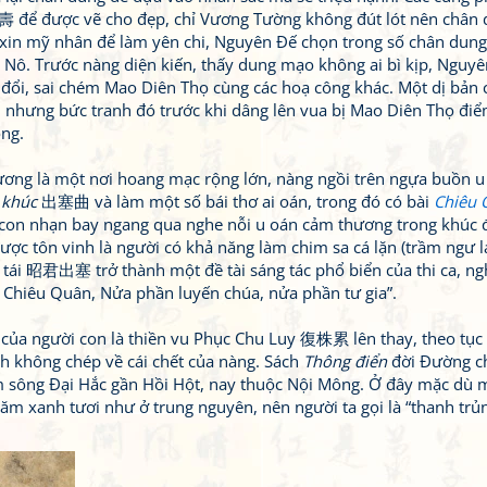
壽 để được vẽ cho đẹp, chỉ Vương Tường không đút lót nên chân
xin mỹ nhân để làm yên chi, Nguyên Đế chọn trong số chân dung
Nô. Trước nàng diện kiến, thấy dung mạo không ai bì kịp, Nguy
đổi, sai chém Mao Diên Thọ cùng các hoạ công khác. Một dị bản 
, nhưng bức tranh đó trước khi dâng lên vua bị Mao Diên Thọ đi
ồng.
ương là một nơi hoang mạc rộng lớn, nàng ngồi trên ngựa buồn u
 khúc
出塞曲 và làm một số bái thơ ai oán, trong đó có bài
Chiêu 
 con nhạn bay ngang qua nghe nỗi u oán cảm thương trong khúc 
ược tôn vinh là người có khả năng làm chim sa cá lặn (trầm ngư l
tái 昭君出塞 trở thành một đề tài sáng tác phổ biển của thi ca, ng
 Chiêu Quân, Nửa phần luyến chúa, nửa phần tư gia”.
 của người con là thiền vu Phục Chu Luy 復株累 lên thay, theo tục
h không chép về cái chết của nàng. Sách
Thông điển
đời Đường c
m sông Đại Hắc gần Hồi Hột, nay thuộc Nội Mông. Ở đây mặc dù 
m xanh tươi như ở trung nguyên, nên người ta gọi là “thanh trủ