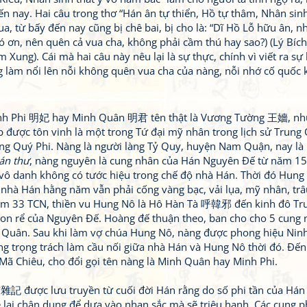
n nay. Hai câu trong thơ “Hán ân tự thiển, Hồ tự thâm, Nhân sinh
a, từ bấy đến nay cũng bị chê bai, bị cho là: “Dĩ Hồ Lỗ hữu ân, nh
ó ơn, nên quên cả vua cha, không phải cầm thú hay sao?) (Lý Bích
Xung). Cái mà hai câu này nêu lại là sự thực, chính vì viết ra sự
g làm nổi lên nỗi không quên vua cha của nàng, nỗi nhớ cố quốc
nh Phi 明妃 hay Minh Quân 明君 tên thật là Vương Tường 王嬙, nh
được tôn vinh là một trong Tứ đại mỹ nhân trong lịch sử Trung
ơng Quý Phi. Nàng là người làng Tỷ Quy, huyện Nam Quận, nay là
án thư
, nàng nguyên là cung nhân của Hán Nguyên Đế từ năm 15
n vô danh không có tước hiệu trong chế độ nhà Hán. Thời đó Hung
nhà Hán hằng năm vẫn phải cống vàng bạc, vải lụa, mỹ nhân, trâ
 Năm 33 TCN, thiền vu Hung Nô là Hô Hàn Tà 呼韓邪 đến kinh đô T
con rể của Nguyên Đế. Hoàng đế thuận theo, ban cho cho 5 cung
u Quân. Sau khi làm vợ chúa Hung Nô, nàng được phong hiệu Nin
 trọng trách làm cầu nối giữa nhà Hán và Hung Nô thời đó. Đến
Mã Chiêu, cho đổi gọi tên nàng là Minh Quân hay Minh Phi.
 được lưu truyền từ cuối đời Hán rằng do số phi tần của Hán
lại chân dung để dựa vào nhan sắc mà sẽ triệu hạnh. Các cung p