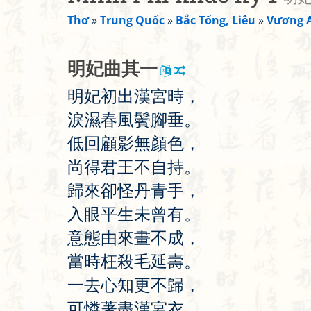
Thơ
»
Trung Quốc
»
Bắc Tống, Liêu
»
Vương 
明
妃
曲
其
一
明
妃
初
出
漢
宮
時
，
淚
濕
春
風
鬢
腳
垂
。
低
回
顧
影
無
顏
色
，
尚
得
君
王
不
自
持
。
歸
來
卻
怪
丹
青
手
，
入
眼
平
生
未
曾
有
。
意
態
由
來
畫
不
成
，
當
時
枉
殺
毛
延
壽
。
一
去
心
知
更
不
歸
，
可
憐
著
盡
漢
宮
衣
。