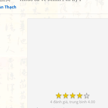
An Thạch
☆
☆
☆
☆
☆
4
4.00