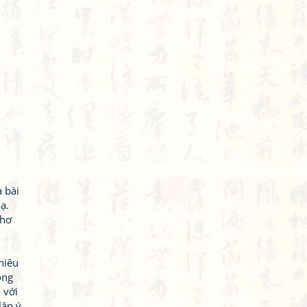
 bài
ạ.
thơ
hiêu
ông
 với
lập ý