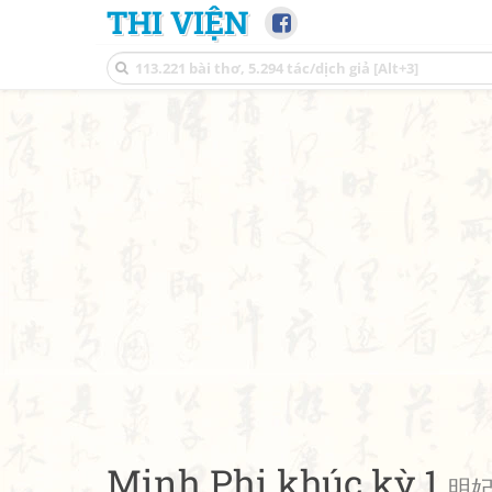
THI VIỆN
Minh Phi khúc kỳ 1
明妃曲