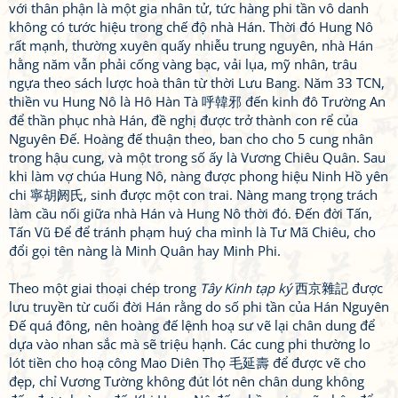
với thân phận là một gia nhân tử, tức hàng phi tần vô danh
không có tước hiệu trong chế độ nhà Hán. Thời đó Hung Nô
rất mạnh, thường xuyên quấy nhiễu trung nguyên, nhà Hán
hằng năm vẫn phải cống vàng bạc, vải lụa, mỹ nhân, trâu
ngựa theo sách lược hoà thân từ thời Lưu Bang. Năm 33 TCN,
thiền vu Hung Nô là Hô Hàn Tà 呼韓邪 đến kinh đô Trường An
để thần phục nhà Hán, đề nghị được trở thành con rể của
Nguyên Đế. Hoàng đế thuận theo, ban cho cho 5 cung nhân
trong hậu cung, và một trong số ấy là Vương Chiêu Quân. Sau
khi làm vợ chúa Hung Nô, nàng được phong hiệu Ninh Hồ yên
chi 寧胡阏氏, sinh được một con trai. Nàng mang trọng trách
làm cầu nối giữa nhà Hán và Hung Nô thời đó. Đến đời Tấn,
Tấn Vũ Để để tránh phạm huý cha mình là Tư Mã Chiêu, cho
đổi gọi tên nàng là Minh Quân hay Minh Phi.
Theo một giai thoại chép trong
Tây Kinh tạp ký
西京雜記 được
lưu truyền từ cuối đời Hán rằng do số phi tần của Hán Nguyên
Đế quá đông, nên hoàng đế lệnh hoạ sư vẽ lại chân dung để
dựa vào nhan sắc mà sẽ triệu hạnh. Các cung phi thường lo
lót tiền cho hoạ công Mao Diên Thọ 毛延壽 để được vẽ cho
đẹp, chỉ Vương Tường không đút lót nên chân dung không