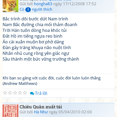
Gửi bởi
hongha83
ngày 17/12/2008 17:52
Có
người thích
1
Bắc trình dõi bước dứt Nam trình
Nam Bắc đường chia mối thảm đoanh
Trời Hán tuôn dòng hoa khóc tủi
Đất Hồ im tiếng ngựa reo binh
Áo cài xuân muộn bơ phờ dáng
Đàn gảy trăng khuya não nuột tình
Nhắn nhủ cung rồng yên giấc ngự
Sầu thành một bức vững trường thành
Khi bạn so găng với cuộc đời, cuộc đời luôn luôn thắng
(Andrew Matthews)
☆
☆
☆
☆
☆
Trả lời
Chiêu Quân xuất tái
Gửi bởi
Hà Như
ngày 05/04/2010 02:00