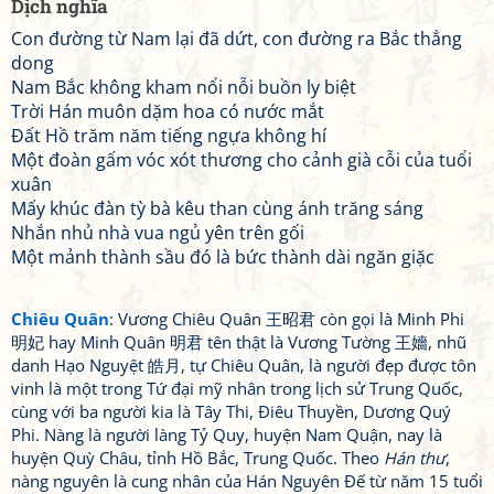
Dịch nghĩa
Con đường từ Nam lại đã dứt, con đường ra Bắc thẳng
dong
Nam Bắc không kham nổi nỗi buồn ly biệt
Trời Hán muôn dặm hoa có nước mắt
Đất Hồ trăm năm tiếng ngựa không hí
Một đoàn gấm vóc xót thương cho cảnh già cỗi của tuổi
xuân
Mấy khúc đàn tỳ bà kêu than cùng ánh trăng sáng
Nhắn nhủ nhà vua ngủ yên trên gối
Một mảnh thành sầu đó là bức thành dài ngăn giặc
Chiêu Quân
: Vương Chiêu Quân 王昭君 còn gọi là Minh Phi
明妃 hay Minh Quân 明君 tên thật là Vương Tường 王嬙, nhũ
danh Hạo Nguyệt 皓月, tự Chiêu Quân, là người đẹp được tôn
vinh là một trong Tứ đại mỹ nhân trong lịch sử Trung Quốc,
cùng với ba người kia là Tây Thi, Điêu Thuyền, Dương Quý
Phi. Nàng là người làng Tỷ Quy, huyện Nam Quận, nay là
huyện Quỳ Châu, tỉnh Hồ Bắc, Trung Quốc. Theo
Hán thư
,
nàng nguyên là cung nhân của Hán Nguyên Đế từ năm 15 tuổi