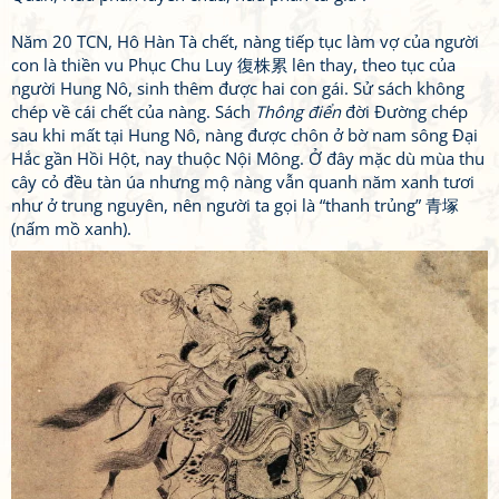
Năm 20 TCN, Hô Hàn Tà chết, nàng tiếp tục làm vợ của người
con là thiền vu Phục Chu Luy 復株累 lên thay, theo tục của
người Hung Nô, sinh thêm được hai con gái. Sử sách không
chép về cái chết của nàng. Sách
Thông điển
đời Đường chép
sau khi mất tại Hung Nô, nàng được chôn ở bờ nam sông Đại
Hắc gần Hồi Hột, nay thuộc Nội Mông. Ở đây mặc dù mùa thu
cây cỏ đều tàn úa nhưng mộ nàng vẫn quanh năm xanh tươi
như ở trung nguyên, nên người ta gọi là “thanh trủng” 青塚
(nấm mồ xanh).