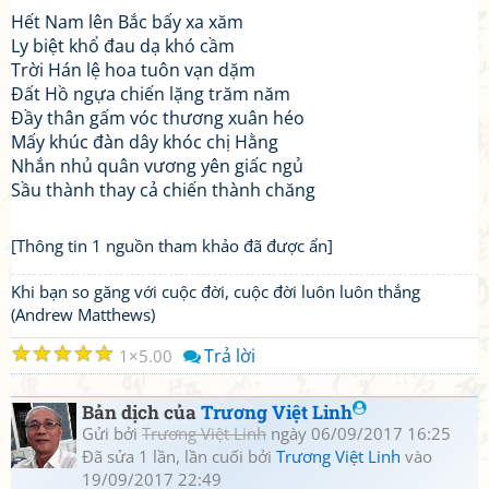
Hết Nam lên Bắc bấy xa xăm
Ly biệt khổ đau dạ khó cầm
Trời Hán lệ hoa tuôn vạn dặm
Đất Hồ ngựa chiến lặng trăm năm
Đầy thân gấm vóc thương xuân héo
Mấy khúc đàn dây khóc chị Hằng
Nhắn nhủ quân vương yên giấc ngủ
Sầu thành thay cả chiến thành chăng
[Thông tin 1 nguồn tham khảo đã được ẩn]
Khi bạn so găng với cuộc đời, cuộc đời luôn luôn thắng
(Andrew Matthews)
☆
☆
☆
☆
☆
Trả lời
1
5.00
Bản dịch của
Trương Việt Linh
Gửi bởi
Trương Việt Linh
ngày 06/09/2017 16:25
Đã sửa 1 lần, lần cuối bởi
Trương Việt Linh
vào
19/09/2017 22:49