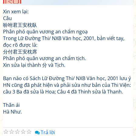
Xin xem lại:
Câu
吩咐君王安枕臥
Phân phó quân vương an chẩm ngoạ
Trong Lữ Đường Thi/ NXB Văn học, 2001, bản viết tay,
đọc rõ được là:
分付君王安枕席
Phân phó quân vương an chẩm tịch.
Xin sửa lại thành 分 và Tịch.
Bạn nào có Sách Lữ Đường Thi/ NXB Văn học, 2001 lưu ý
HN cũng đã phát hiện và phải sửa như bản của Thi Viện:
câu 3 Ba đã sửa là Hoa; Câu 4 đã Thinh sửa là Thanh.
Thân ái
Hà Như.
☆
☆
☆
☆
☆
Trả lời