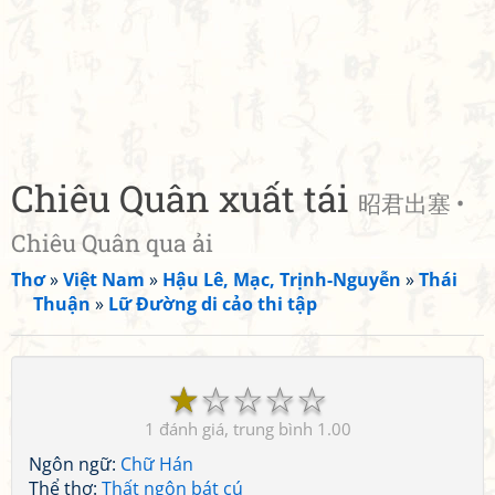
Chiêu Quân xuất tái
昭君出塞 •
Chiêu Quân qua ải
Thơ
»
Việt Nam
»
Hậu Lê, Mạc, Trịnh-Nguyễn
»
Thái
Thuận
»
Lữ Đường di cảo thi tập
☆
☆
☆
☆
☆
1
1.00
Ngôn ngữ:
Chữ Hán
Thể thơ:
Thất ngôn bát cú