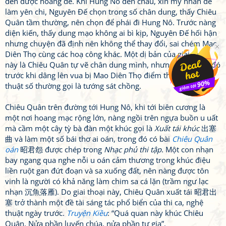
đến được hoàng đế. Khi Hung Nô đến chầu, xin mỹ nhân để
làm yên chi, Nguyên Đế chọn trong số chân dung, thấy Chiêu
Quân tầm thường, nên chọn để phái đi Hung Nô. Trước nàng
diện kiến, thấy dung mạo không ai bì kịp, Nguyên Đế hối hận
nhưng chuyện đã định nên không thể thay đổi, sai chém Mao
Diên Thọ cùng các hoạ công khác. Một dị bản của giai thoại
này là Chiêu Quân tự vẽ chân dung mình, nhưng bức tranh đó
trước khi dâng lên vua bị Mao Diên Thọ điểm thêm nốt ruồi,
thuật số thường gọi là tướng sát chồng.
Chiêu Quân trên đường tới Hung Nô, khi tới biên cương là
một nơi hoang mạc rộng lớn, nàng ngồi trên ngựa buồn u uất
mà cầm một cây tỳ bà đàn một khúc gọi là
Xuất tái khúc
出塞
曲 và làm một số bái thơ ai oán, trong đó có bài
Chiêu Quân
oán
昭君怨 được chép trong
Nhạc phủ thi tập
. Một con nhạn
bay ngang qua nghe nỗi u oán cảm thương trong khúc điệu
liền ruột gan đứt đoạn và sa xuống đất, nên nàng được tôn
vinh là người có khả năng làm chim sa cá lặn (trầm ngư lạc
nhạn 沉魚落雁). Do giai thoại này, Chiêu Quân xuất tái 昭君出
塞 trở thành một đề tài sáng tác phổ biển của thi ca, nghệ
thuật ngày trước.
Truyện Kiều
: “Quá quan này khúc Chiêu
Quân, Nửa phần luyến chúa, nửa phần tư gia”.