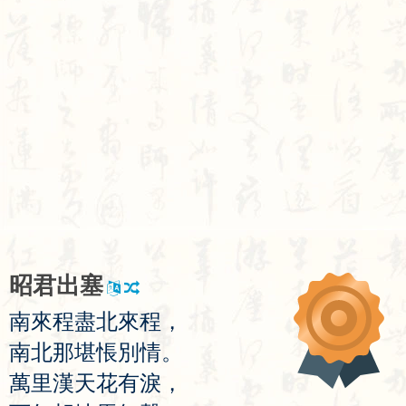
昭
君
出
塞
南
來
程
盡
北
來
程
，
南
北
那
堪
悵
別
情
。
萬
里
漢
天
花
有
淚
，