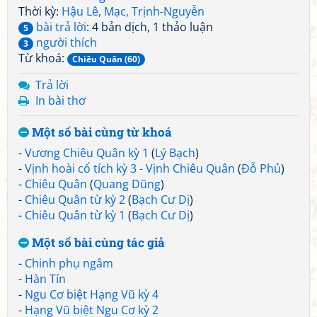
Thời kỳ:
Hậu Lê, Mạc, Trịnh-Nguyễn
bài trả lời
: 4 bản dịch, 1 thảo luận
5
người thích
3
Từ khoá:
Chiêu Quân (60)
Trả lời
In bài thơ
Một số bài cùng từ khoá
-
Vương Chiêu Quân kỳ 1
(
Lý Bạch
)
-
Vịnh hoài cổ tích kỳ 3 - Vịnh Chiêu Quân
(
Đỗ Phủ
)
-
Chiêu Quân
(
Quang Dũng
)
-
Chiêu Quân từ kỳ 2
(
Bạch Cư Dị
)
-
Chiêu Quân từ kỳ 1
(
Bạch Cư Dị
)
Một số bài cùng tác giả
-
Chinh phụ ngâm
-
Hàn Tín
-
Ngu Cơ biệt Hạng Vũ kỳ 4
-
Hạng Vũ biệt Ngu Cơ kỳ 2