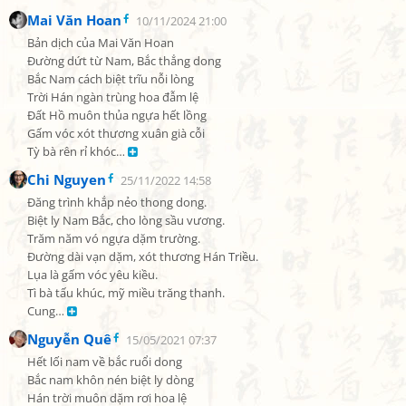
Mai Văn Hoan
10/11/2024 21:00
Bản dịch của Mai Văn Hoan

Đường dứt từ Nam, Bắc thẳng dong

Bắc Nam cách biệt trĩu nỗi lòng

Trời Hán ngàn trùng hoa đẫm lệ

Đất Hồ muôn thủa ngựa hết lồng

Gấm vóc xót thương xuân già cỗi

Tỳ bà rên rỉ khóc… 
Chi Nguyen
25/11/2022 14:58
Đăng trình khắp nẻo thong dong.

Biệt ly Nam Bắc, cho lòng sầu vương.

Trăm năm vó ngựa dặm trường.

Đường dài vạn dặm, xót thương Hán Triều.

Lụa là gấm vóc yêu kiều.

Tì bà tấu khúc, mỹ miều trăng thanh.

Cung… 
Nguyễn Quê
15/05/2021 07:37
Hết lối nam về bắc ruổi dong

Bắc nam khôn nén biệt ly dòng

Hán trời muôn dặm rơi hoa lệ
