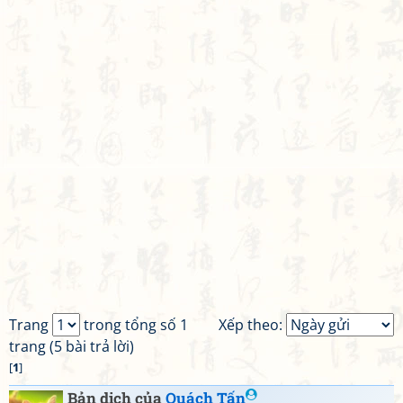
Trang
trong tổng số 1
Xếp theo:
trang (5 bài trả lời)
[
1
]
Bản dịch của
Quách Tấn