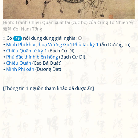
Hình: Tranh Chiêu Quân xuất tái (cục bộ) của Cung Tố Nhiên 宫
素然 đời Nam Tống
» Có
nội dung dùng giải nghĩa:
49
Minh Phi khúc, hoạ Vương Giới Phủ tác kỳ 1
(Âu Dương Tu)
Chiêu Quân từ kỳ 1
(Bạch Cư Dị)
Phú đắc thính biên hồng
(Bạch Cư Dị)
Chiêu Quân
(Cao Bá Quát)
Minh Phi oán
(Dương Đạt)
[Thông tin 1 nguồn tham khảo đã được ẩn]