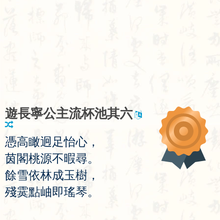
遊
長
寧
公
主
流
杯
池
其
六
憑
高
瞰
迥
足
怡
心
，
茵
閣
桃
源
不
暇
尋
。
餘
雪
依
林
成
玉
樹
，
殘
霙
點
岫
即
瑤
琴
。