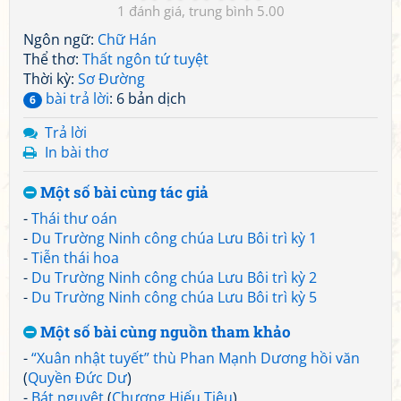
1
5.00
Ngôn ngữ:
Chữ Hán
Thể thơ:
Thất ngôn tứ tuyệt
Thời kỳ:
Sơ Đường
bài trả lời
: 6 bản dịch
6
Trả lời
In bài thơ
Một số bài cùng tác giả
-
Thái thư oán
-
Du Trường Ninh công chúa Lưu Bôi trì kỳ 1
-
Tiễn thái hoa
-
Du Trường Ninh công chúa Lưu Bôi trì kỳ 2
-
Du Trường Ninh công chúa Lưu Bôi trì kỳ 5
Một số bài cùng nguồn tham khảo
-
“Xuân nhật tuyết” thù Phan Mạnh Dương hồi văn
(
Quyền Đức Dư
)
-
Bát nguyệt
(
Chương Hiếu Tiêu
)