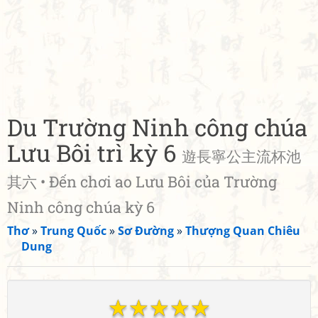
Du Trường Ninh công chúa
Lưu Bôi trì kỳ 6
遊長寧公主流杯池
其六 • Đến chơi ao Lưu Bôi của Trường
Ninh công chúa kỳ 6
Thơ
»
Trung Quốc
»
Sơ Đường
»
Thượng Quan Chiêu
Dung
☆
☆
☆
☆
☆