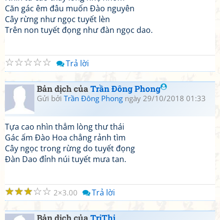
Căn gác êm đâu muốn Đào nguyên
Cây rừng như ngọc tuyết lèn
Trên non tuyết đọng như đàn ngọc dao.
☆
☆
☆
☆
☆
Trả lời
Bản dịch của
Trần Đông Phong
Gửi bởi
Trần Đông Phong
ngày 29/10/2018 01:33
Tựa cao nhìn thẳm lòng thư thái
Gác ấm Đào Hoa chẳng rảnh tìm
Cây ngọc trong rừng do tuyết đọng
Đàn Dao đỉnh núi tuyết mưa tan.
☆
☆
☆
☆
☆
Trả lời
2
3.00
Bản dịch của
TriThi