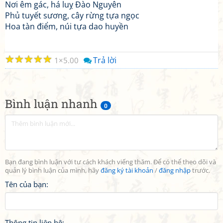
Nơi êm gác, há luỵ Đào Nguyên
Phủ tuyết sương, cây rừng tựa ngọc
Hoa tàn điểm, núi tựa dao huyền
☆
☆
☆
☆
☆
Trả lời
1
5.00
Bình luận nhanh
0
Bạn đang bình luận với tư cách khách viếng thăm. Để có thể theo dõi và
quản lý bình luận của mình, hãy
đăng ký tài khoản
/
đăng nhập
trước.
Tên của bạn:
Thông tin liên hệ: