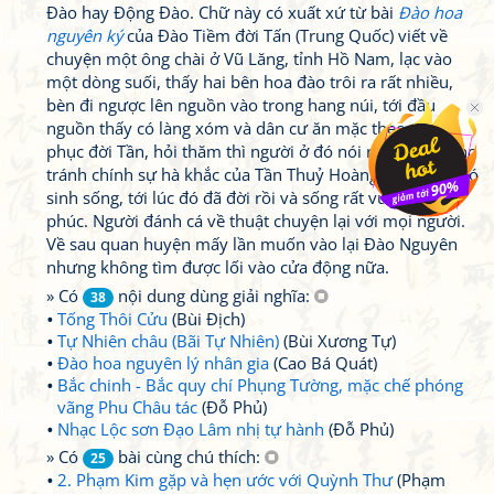
Đào hay Động Đào. Chữ này có xuất xứ từ bài
Đào hoa
nguyên ký
của Đào Tiềm đời Tấn (Trung Quốc) viết về
chuyện một ông chài ở Vũ Lăng, tỉnh Hồ Nam, lạc vào
một dòng suối, thấy hai bên hoa đào trôi ra rất nhiều,
bèn đi ngược lên nguồn vào trong hang núi, tới đầu
nguồn thấy có làng xóm và dân cư ăn mặc theo trang
phục đời Tần, hỏi thăm thì người ở đó nói rằng tổ tiên họ
tránh chính sự hà khắc của Tần Thuỷ Hoàng, chạy vào đó
sinh sống, tới lúc đó đã đời rồi và sống rất vui vẻ hạnh
phúc. Người đánh cá về thuật chuyện lại với mọi người.
Về sau quan huyện mấy lần muốn vào lại Đào Nguyên
nhưng không tìm được lối vào cửa động nữa.
» Có
nội dung dùng giải nghĩa:
38
Tống Thôi Cửu
(Bùi Địch)
Tự Nhiên châu (Bãi Tự Nhiên)
(Bùi Xương Tự)
Đào hoa nguyên lý nhân gia
(Cao Bá Quát)
Bắc chinh - Bắc quy chí Phụng Tường, mặc chế phóng
vãng Phu Châu tác
(Đỗ Phủ)
Nhạc Lộc sơn Đạo Lâm nhị tự hành
(Đỗ Phủ)
» Có
bài cùng chú thích:
25
2. Phạm Kim gặp và hẹn ước với Quỳnh Thư
(Phạm