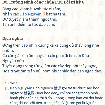
Du Trường Ninh công chúa Lưu Bôi trì kỳ 6
Bằng cao khám huýnh túc di tâm,
[1]
Nhân các
Đào Nguyên
bất hạ tầm.
Dư tuyết y lâm thành ngọc thụ,
Tàn anh điểm tụ tức dao cầm.
Dịch nghĩa
Đứng trên cao nhìn xuống xa xa cũng đủ thấy lòng nhẹ
nhõm,
Có căn gác êm ấm này cần chi phải đi tìm cõi Đào
Nguyên nữa.
Tuyết đọng trong rừng làm các cây đẹp như cây ngọc,
Hoa tuyết tàn trên núi nom như chiếc đàn cẩn ngọc dao.
Chú thích:
[1]
Đào Nguyên
: Đào Nguyên 桃源 gọi tắt từ chữ “Đào hoa
nguyên” 桃花源 (suối hoa đào), chỉ nơi sống thanh bình,
hạnh phúc của người ở ẩn, không vướng bận với đời hoặc
cũng chỉ nơi cõi tiên, trong tiếng Việt còn gọi là Nguồn