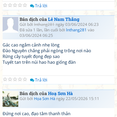
☆
☆
☆
☆
☆
Trả lời
Bản dịch của
Lê Nam Thắng
Gửi bởi
lnthang281
ngày 03/06/2024 06:23
Đã sửa 1 lần, lần cuối bởi
lnthang281
vào
03/06/2024 06:25
Gác cao ngắm cảnh nhẹ lòng
Đào Nguyên chẳng phải ngóng trông nơi nào
Rừng cây tuyết đọng đẹp sao
Tuyết tan trên núi hao hao giống đàn
☆
☆
☆
☆
☆
Trả lời
Bản dịch của
Hoạ Sơn Hà
Gửi bởi
Họa Sơn Hà
ngày 22/05/2026 15:11
Đứng nơi cao, đạo tâm thanh thản