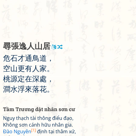
尋
張
逸
人
山
居
危
石
才
通
鳥
道
，
空
山
更
有
人
家
。
桃
源
定
在
深
處
，
澗
水
浮
來
落
花
。
Tầm Trương dật nhân sơn cư
Nguy thạch tài thông điểu đạo,
Không sơn cánh hữu nhân gia.
[1]
Đào Nguyên
định tại thâm xứ,