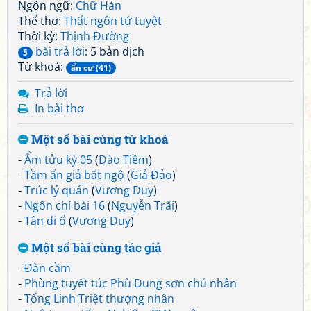
Ngôn ngữ:
Chữ Hán
Thể thơ:
Thất ngôn tứ tuyệt
Thời kỳ:
Thịnh Đường
bài trả lời
: 5 bản dịch
5
Từ khoá:
ẩn cư (41)
Trả lời
In bài thơ
Một số bài cùng từ khoá
-
Ẩm tửu kỳ 05
(
Đào Tiềm
)
-
Tầm ẩn giả bất ngộ
(
Giả Đảo
)
-
Trúc lý quán
(
Vương Duy
)
-
Ngôn chí bài 16
(
Nguyễn Trãi
)
-
Tân di ổ
(
Vương Duy
)
Một số bài cùng tác giả
-
Đàn cầm
-
Phùng tuyết túc Phù Dung sơn chủ nhân
-
Tống Linh Triệt thượng nhân