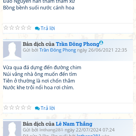
Đào Nguyên hẳn thăm thẳm xứ
Bồng bềnh suối nước cánh hoa
☆
☆
☆
☆
☆
Trả lời
Bản dịch của
Trần Đông Phong
Gửi bởi
Trần Đông Phong
ngày 26/06/2021 22:35
Vừa qua đá dựng đến đường chim
Núi vắng nhà ông muốn đến tìm
Tiên ở thường là nơi chốn thẳm
Nước khe trôi nổi hoa rơi chìm.
☆
☆
☆
☆
☆
Trả lời
Bản dịch của
Lê Nam Thắng
Gửi bởi
lnthang281
ngày 22/07/2024 07:24