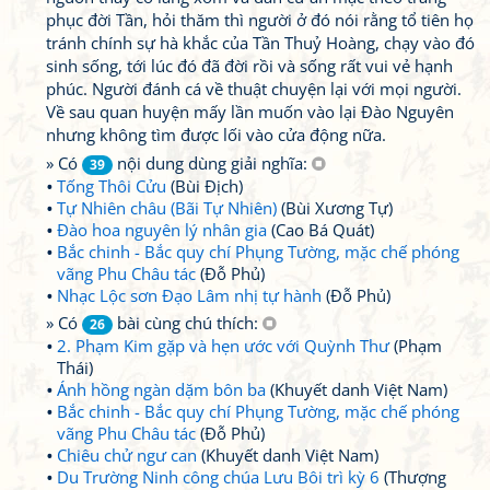
phục đời Tần, hỏi thăm thì người ở đó nói rằng tổ tiên họ
tránh chính sự hà khắc của Tần Thuỷ Hoàng, chạy vào đó
sinh sống, tới lúc đó đã đời rồi và sống rất vui vẻ hạnh
phúc. Người đánh cá về thuật chuyện lại với mọi người.
Về sau quan huyện mấy lần muốn vào lại Đào Nguyên
nhưng không tìm được lối vào cửa động nữa.
» Có
nội dung dùng giải nghĩa:
39
Tống Thôi Cửu
(Bùi Địch)
Tự Nhiên châu (Bãi Tự Nhiên)
(Bùi Xương Tự)
Đào hoa nguyên lý nhân gia
(Cao Bá Quát)
Bắc chinh - Bắc quy chí Phụng Tường, mặc chế phóng
vãng Phu Châu tác
(Đỗ Phủ)
Nhạc Lộc sơn Đạo Lâm nhị tự hành
(Đỗ Phủ)
» Có
bài cùng chú thích:
26
2. Phạm Kim gặp và hẹn ước với Quỳnh Thư
(Phạm
Thái)
Ánh hồng ngàn dặm bôn ba
(Khuyết danh Việt Nam)
Bắc chinh - Bắc quy chí Phụng Tường, mặc chế phóng
vãng Phu Châu tác
(Đỗ Phủ)
Chiêu chử ngư can
(Khuyết danh Việt Nam)
Du Trường Ninh công chúa Lưu Bôi trì kỳ 6
(Thượng