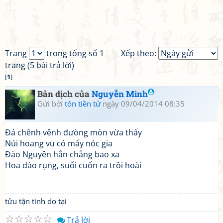
Trang
trong tổng số 1
Xếp theo:
trang (5 bài trả lời)
[
1
]
Bản dịch của
Nguyễn Minh
Gửi bởi
tôn tiền tử
ngày 09/04/2014 08:35
Đá chênh vênh đưòng mòn vừa thấy
Núi hoang vu có mấy nóc gia
Đào Nguyên hẳn chẳng bao xa
Hoa đào rụng, suối cuốn ra trôi hoài
tửu tận tình do tại
☆
☆
☆
☆
☆
Trả lời