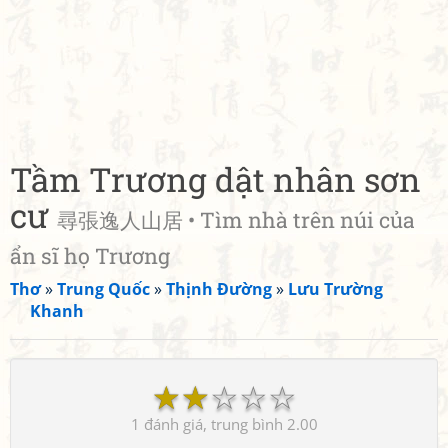
Tầm Trương dật nhân sơn
cư
尋張逸人山居 • Tìm nhà trên núi của
ẩn sĩ họ Trương
Thơ
»
Trung Quốc
»
Thịnh Đường
»
Lưu Trường
Khanh
☆
☆
☆
☆
☆
1
2.00