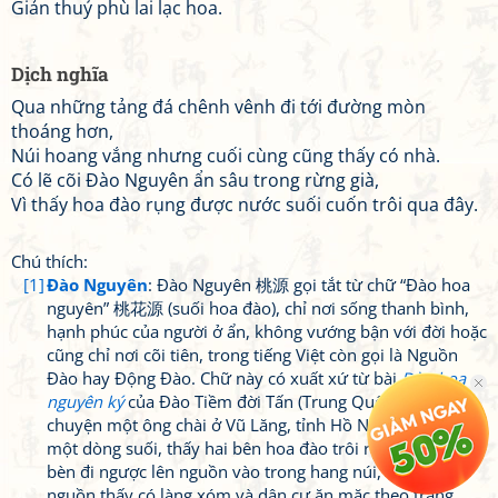
Giản thuỷ phù lai lạc hoa.
Dịch nghĩa
Qua những tảng đá chênh vênh đi tới đường mòn
thoáng hơn,
Núi hoang vắng nhưng cuối cùng cũng thấy có nhà.
Có lẽ cõi Đào Nguyên ẩn sâu trong rừng già,
Vì thấy hoa đào rụng được nước suối cuốn trôi qua đây.
Chú thích:
[1]
Đào Nguyên
: Đào Nguyên 桃源 gọi tắt từ chữ “Đào hoa
nguyên” 桃花源 (suối hoa đào), chỉ nơi sống thanh bình,
hạnh phúc của người ở ẩn, không vướng bận với đời hoặc
cũng chỉ nơi cõi tiên, trong tiếng Việt còn gọi là Nguồn
Đào hay Động Đào. Chữ này có xuất xứ từ bài
Đào hoa
nguyên ký
của Đào Tiềm đời Tấn (Trung Quốc) viết về
chuyện một ông chài ở Vũ Lăng, tỉnh Hồ Nam, lạc vào
một dòng suối, thấy hai bên hoa đào trôi ra rất nhiều,
bèn đi ngược lên nguồn vào trong hang núi, tới đầu
nguồn thấy có làng xóm và dân cư ăn mặc theo trang