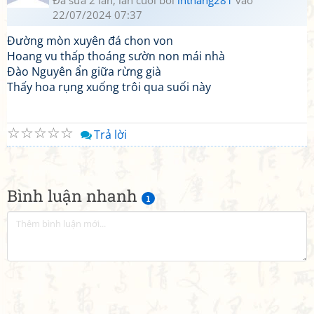
Đã sửa 2 lần, lần cuối bởi
lnthang281
vào
22/07/2024 07:37
Đường mòn xuyên đá chon von
Hoang vu thấp thoáng sườn non mái nhà
Đào Nguyên ẩn giữa rừng già
Thấy hoa rụng xuống trôi qua suối này
☆
☆
☆
☆
☆
Trả lời
Bình luận nhanh
1