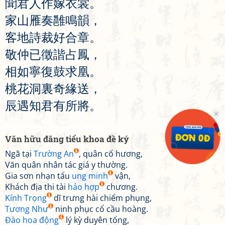
聞
君
人
作
嫁
衣
裳
。
家
山
雁
奏
雝
鳴
韻
，
客
地
詩
裁
好
合
章
。
敬
仲
已
徵
諧
占
鳳
，
相
如
寧
復
鼓
求
凰
。
桃
花
洞
裏
奇
緣
送
，
辰
遇
知
君
有
所
將
。
Văn hữu đăng tiểu khoa đề ký
Ngã tại
Trường An
, quân cố hương,
Văn quân nhân tác giá y thường.
Gia sơn nhạn tấu
ung minh
vận,
Khách địa thi tài
hảo hợp
chương.
Kính Trọng
dĩ trưng hài chiếm phụng,
Tương Như
ninh phục cổ cầu hoàng.
Đào hoa động
lý kỳ duyên tống,