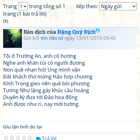
Trang
trong tổng số 1
Xếp theo:
trang (1 bài trả lời)
[
1
]
Bản dịch của
Đặng Quý Địch
Gửi bởi
tôn tiền tử
ngày 13/01/2019 09:45
Tôi ở Trường An, anh cố hương
Nghe anh khăn túi có người đương
Non quê nhạn hót Ung minh vận
Đất khách thơ mừng Hảo hợp chương
Kính Trọng gieo nên quẻ bói phượng
Tương Như lặng gảy khúc cầu hoàng
Duyên kỳ đưa tới Đào hoa động
Anh được như ri, nay mới tường.
tửu tận tình do tại
☆
☆
☆
☆
☆
Trả lời