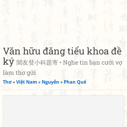
Văn hữu đăng tiểu khoa đề
ký
聞友登小科題寄 • Nghe tin bạn cưới vợ
làm thơ gửi
Thơ
»
Việt Nam
»
Nguyễn
»
Phan Quế