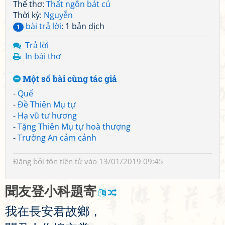
Thể thơ:
Thất ngôn bát cú
Thời kỳ:
Nguyễn
bài trả lời
: 1 bản dịch
1
Trả lời
In bài thơ
Một số bài cùng tác giả
-
Quế
-
Đề Thiên Mụ tự
-
Hạ vũ tư hương
-
Tặng Thiên Mụ tự hoà thượng
-
Trường An cảm cảnh
Đăng bởi
tôn tiền tử
vào 13/01/2019 09:45
聞
友
登
小
科
題
寄
我
在
長
安
君
故
鄉
，