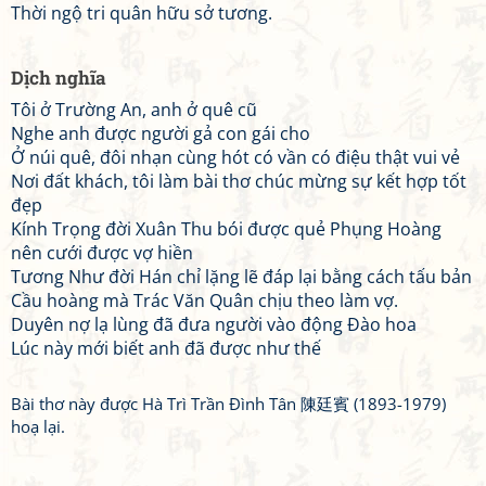
Thời ngộ tri quân hữu sở tương.
Dịch nghĩa
Tôi ở Trường An, anh ở quê cũ
Nghe anh được người gả con gái cho
Ở núi quê, đôi nhạn cùng hót có vần có điệu thật vui vẻ
Nơi đất khách, tôi làm bài thơ chúc mừng sự kết hợp tốt
đẹp
Kính Trọng đời Xuân Thu bói được quẻ Phụng Hoàng
nên cưới được vợ hiền
Tương Như đời Hán chỉ lặng lẽ đáp lại bằng cách tấu bản
Cầu hoàng mà Trác Văn Quân chịu theo làm vợ.
Duyên nợ lạ lùng đã đưa người vào động Đào hoa
Lúc này mới biết anh đã được như thế
Bài thơ này được Hà Trì Trần Đình Tân 陳廷賓 (1893-1979)
hoạ lại.