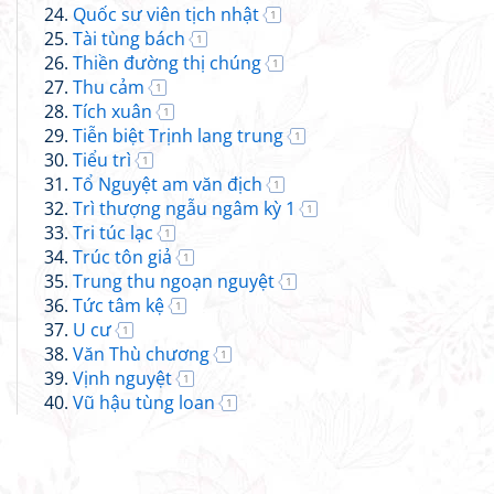
Quốc sư viên tịch nhật
1
Tài tùng bách
1
Thiền đường thị chúng
1
Thu cảm
1
Tích xuân
1
Tiễn biệt Trịnh lang trung
1
Tiểu trì
1
Tổ Nguyệt am văn địch
1
Trì thượng ngẫu ngâm kỳ 1
1
Tri túc lạc
1
Trúc tôn giả
1
Trung thu ngoạn nguyệt
1
Tức tâm kệ
1
U cư
1
Văn Thù chương
1
Vịnh nguyệt
1
Vũ hậu tùng loan
1