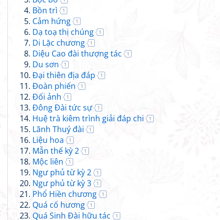
Bồn trì
1
Cảm hứng
1
Dạ toạ thị chúng
1
Di Lặc chương
1
Diệu Cao đài thượng tác
1
Du sơn
1
Đại thiên địa đáp
1
Đoàn phiến
1
Đối ảnh
1
Đông Đài tức sự
1
Huệ trà kiêm trình giải đáp chi
1
Lãnh Thuý đài
1
Liệu hoa
1
Mẫn thế kỳ 2
1
Mộc liên
1
Ngư phủ từ kỳ 2
1
Ngư phủ từ kỳ 3
1
Phổ Hiền chương
1
Quá cố hương
1
Quá Sinh Đài hữu tác
1