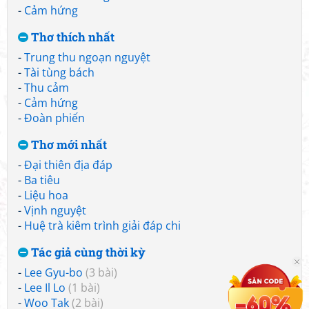
-
Cảm hứng
Thơ thích nhất
-
Trung thu ngoạn nguyệt
-
Tài tùng bách
-
Thu cảm
-
Cảm hứng
-
Đoàn phiến
Thơ mới nhất
-
Đại thiên địa đáp
-
Ba tiêu
-
Liệu hoa
-
Vịnh nguyệt
-
Huệ trà kiêm trình giải đáp chi
Tác giả cùng thời kỳ
-
Lee Gyu-bo
(3 bài)
-
Lee Il Lo
(1 bài)
-
Woo Tak
(2 bài)