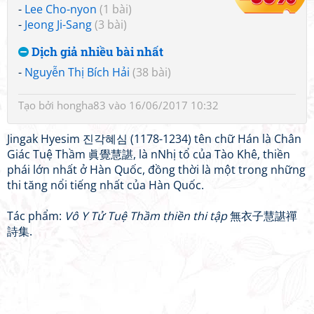
-
Lee Cho-nyon
(1 bài)
-
Jeong Ji-Sang
(3 bài)
Dịch giả nhiều bài nhất
-
Nguyễn Thị Bích Hải
(38 bài)
Tạo bởi
hongha83
vào 16/06/2017 10:32
Jingak Hyesim 진각혜심 (1178-1234) tên chữ Hán là Chân
Giác Tuệ Thầm 眞覺慧諶, là nNhị tổ của Tào Khê, thiền
phái lớn nhất ở Hàn Quốc, đồng thời là một trong những
thi tăng nổi tiếng nhất của Hàn Quốc.
Tác phẩm:
Vô Y Tử Tuệ Thầm thiền thi tập
無衣子慧諶禪
詩集.