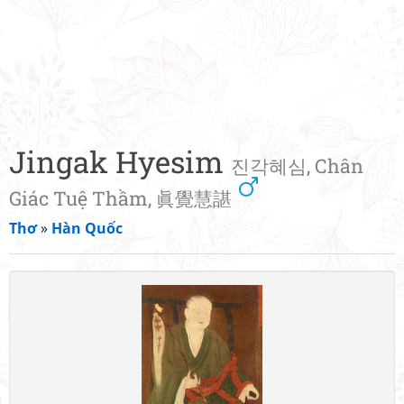
Jingak Hyesim
진각혜심, Chân
Giác Tuệ Thầm, 眞覺慧諶
Thơ
»
Hàn Quốc