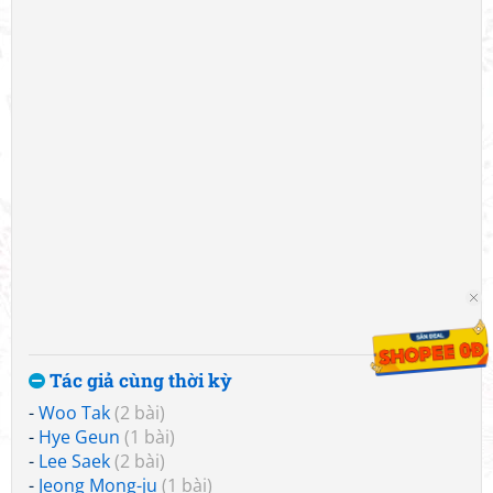
Tác giả cùng thời kỳ
-
Woo Tak
(2 bài)
-
Hye Geun
(1 bài)
-
Lee Saek
(2 bài)
-
Jeong Mong-ju
(1 bài)